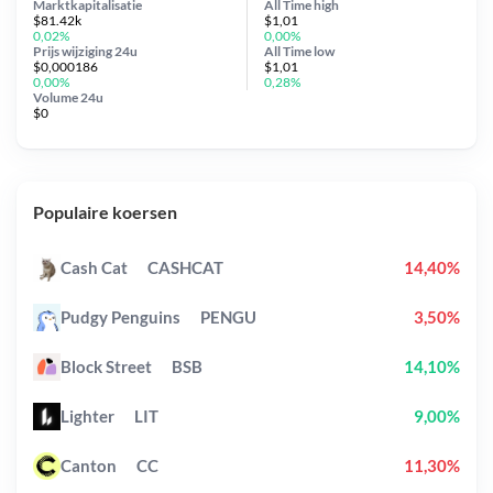
Marktkapitalisatie
All Time
high
$81.42k
$1,01
0,02%
0,00%
Prijs wijziging
24u
All Time
low
$0,000186
$1,01
0,00%
0,28%
Volume 24u
$0
Populaire koersen
Cash Cat
CASHCAT
14,40%
Pudgy Penguins
PENGU
3,50%
Block Street
BSB
14,10%
Lighter
LIT
9,00%
Canton
CC
11,30%