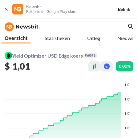
Newsbit
Bekijk
Bekijk in de Google Play store
Overzicht
Statistieken
Uitleg
Nieuws
Yield Optimizer USD Edge koers
#6093
$
1,01
0,00%
€