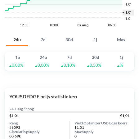
24u
7d
30d
1j
Max
1u
24u
7d
30d
1j
0,00%
0,00%
0,10%
0,50%
%
YOUSDEDGE prijs statistieken
24u laag / hoog
$1,01
$1,01
Rang
Yield Optimizer USD Edge koers
#6093
$1,01
Circulating Supply
Max Supply
80.69k
0