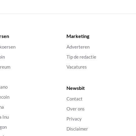
rsen
Marketing
 koersen
Adverteren
oin
Tip de redactie
ereum
Vacatures
dano
Newsbit
ecoin
Contact
na
Over ons
a Inu
Privacy
gon
Disclaimer