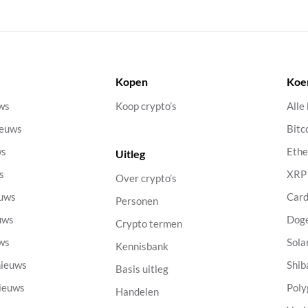
Kopen
Koe
uws
Koop crypto’s
Alle
ieuws
Bitc
ws
Eth
Uitleg
s
XRP
Over crypto’s
euws
Car
Personen
uws
Dog
Crypto termen
uws
Sola
Kennisbank
nieuws
Shib
Basis uitleg
nieuws
Poly
Handelen