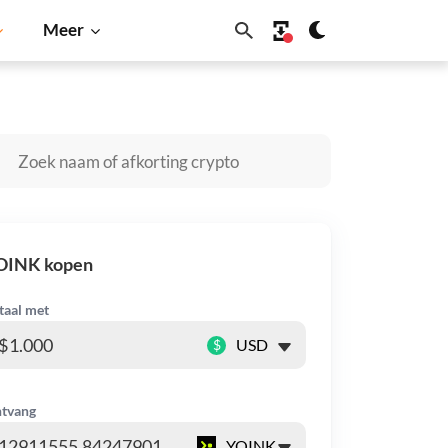
Meer
Solana
BNB
OINK kopen
taal met
$
tvang