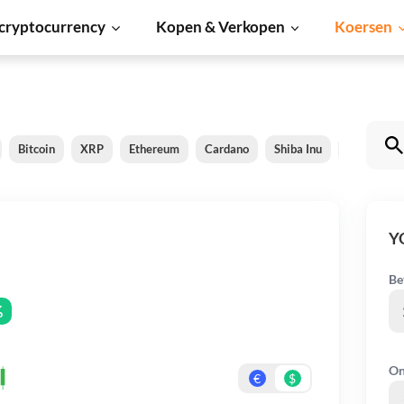
cryptocurrency
Kopen & Verkopen
Koersen
Bitcoin
XRP
Ethereum
Cardano
Shiba Inu
Dogecoin
Y
Be
%
On
€
$