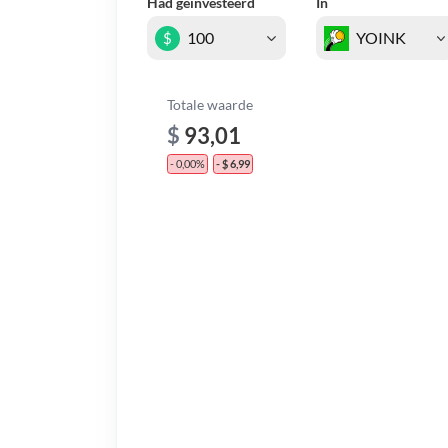
Had geïnvesteerd
In
$
Totale waarde
$
93,01
- 0,00%
- $ 6,99