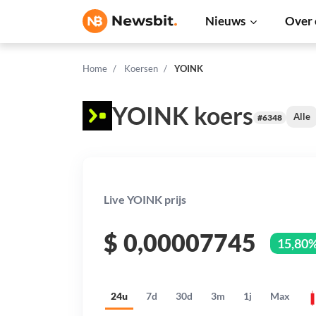
Nieuws
Over 
Home
Koersen
YOINK
YOINK koers
Alle
#6348
Live YOINK prijs
$
0,00007745
15,80
24u
7d
30d
3m
1j
Max