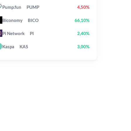
Pump.fun
PUMP
4,50%
Biconomy
BICO
66,10%
Pi Network
PI
2,40%
Kaspa
KAS
3,00%