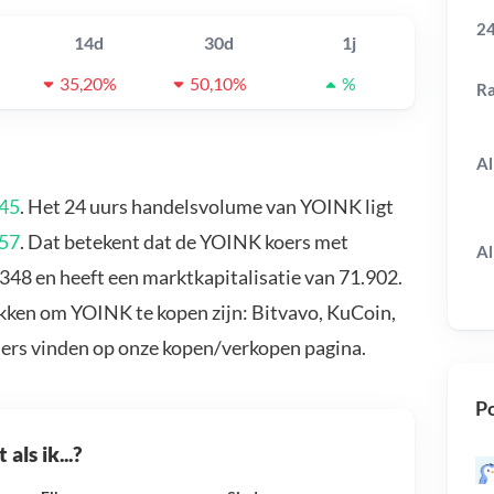
24
14d
30d
1j
35,20%
50,10%
%
R
Al
45
. Het 24 uurs handelsvolume van YOINK ligt
357
. Dat betekent dat de YOINK koers met
Al
48 en heeft een marktkapitalisatie van 71.902.
kken om YOINK te kopen zijn: Bitvavo, KuCoin,
ders vinden op onze kopen/verkopen pagina.
Po
als ik...?