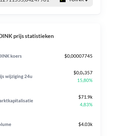
INK prijs statistieken
INK koers
$0,00007745
$0,0₅357
ijs wijziging
24u
15,80%
$71.9k
rktkapitalisatie
4,83%
olume
$4.03k