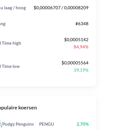
u laag / hoog
$0,00006707 / 0,00008209
ang
#6348
$0,0005142
l Time
high
84,94%
$0,00005564
l Time
low
39,19%
pulaire koersen
Pudgy Penguins
PENGU
2,70%