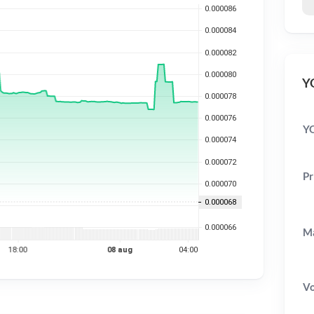
YO
YO
Pr
Ma
V