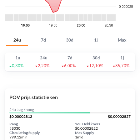
24u
7d
30d
1j
Max
1u
24u
7d
30d
1j
0,30%
2,20%
6,00%
12,10%
85,70%
POV prijs statistieken
24u laag / hoog
$0,00002812
$0,00002827
Rang
You Held koers
#8030
$0,00002822
Circulating Supply
Max Supply
999.12mln
1mld