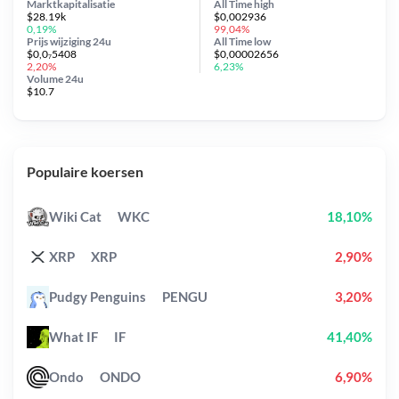
Marktkapitalisatie
All Time
high
$28.19k
$0,002936
0,19%
99,04%
Prijs wijziging
24u
All Time
low
$0,0₇5408
$0,00002656
2,20%
6,23%
Volume 24u
$10.7
Populaire koersen
Wiki Cat
WKC
18,10%
XRP
XRP
2,90%
Pudgy Penguins
PENGU
3,20%
What IF
IF
41,40%
Ondo
ONDO
6,90%