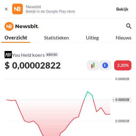
Newsbit
Bekijk
Bekijk in de Google Play store
Overzicht
Statistieken
Uitleg
Nieuws
You Held koers
#8030
$
0,00002822
2,20%
€