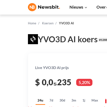
Nieuws
Over 
Home
Koersen
YVO3D AI
YVO3D AI koers
#128
Live YVO3D AI prijs
$
0,0₅235
5,20%
24u
7d
30d
3m
1j
Max