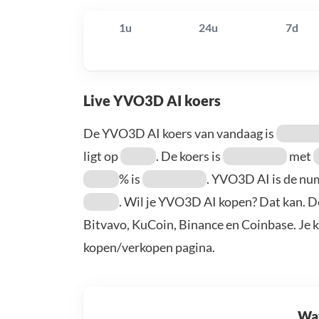
1u
24u
7d
Live YVO3D AI koers
De YVO3D AI koers van vandaag is
ligt op
. De koers is
met
% is
. YVO3D AI is de n
. Wil je YVO3D AI kopen? Dat kan. D
Bitvavo, KuCoin, Binance en Coinbase. Je 
kopen/verkopen pagina.
Wat 