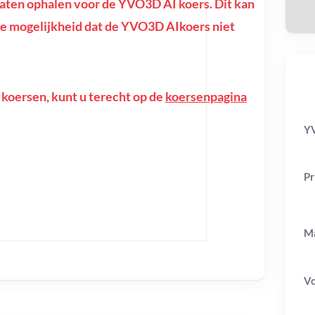
ten ophalen voor de YVO3D AI koers. Dit kan
of de mogelijkheid dat de YVO3D AIkoers niet
 koersen, kunt u terecht op de
koersenpagina
YV
Pr
Ma
V