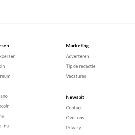
rsen
Marketing
 koersen
Adverteren
oin
Tip de redactie
ereum
Vacatures
dano
Newsbit
ecoin
Contact
na
Over ons
a Inu
Privacy