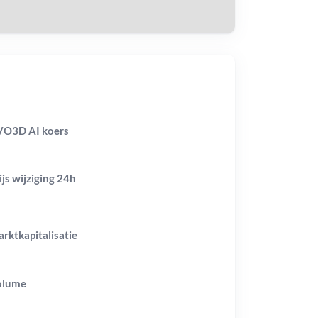
O3D AI koers
ijs wijziging
24h
rktkapitalisatie
olume