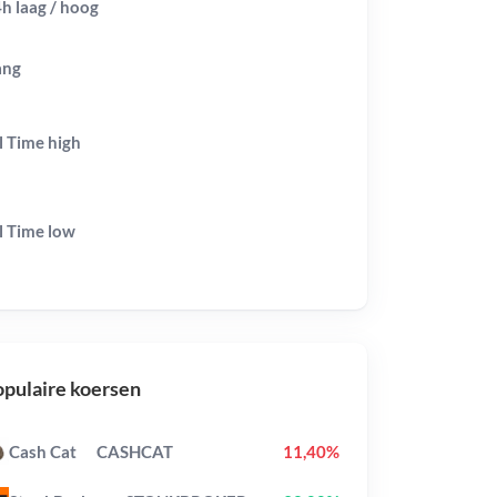
h laag / hoog
ang
l Time
high
l Time
low
pulaire koersen
Cash Cat
CASHCAT
11,40%