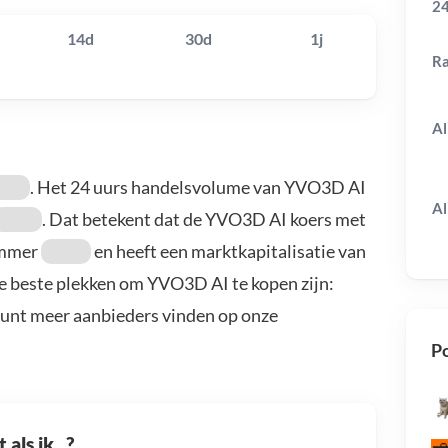
24
14d
30d
1j
R
Al
. Het 24 uurs handelsvolume van YVO3D AI
Al
. Dat betekent dat de YVO3D AI koers met
ummer
en heeft een marktkapitalisatie van
e beste plekken om YVO3D AI te kopen zijn:
kunt meer aanbieders vinden op onze
Po
als ik...?