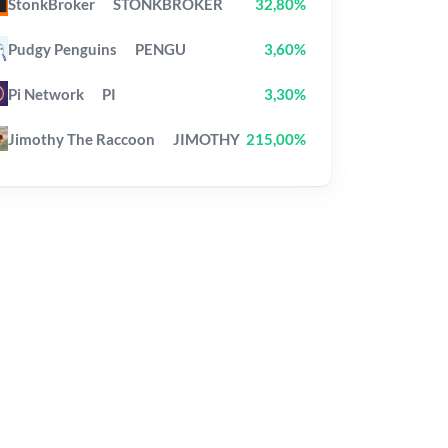
StonkBroker
STONKBROKER
32,80%
Pudgy Penguins
PENGU
3,60%
Pi Network
PI
3,30%
Jimothy The Raccoon
JIMOTHY
215,00%