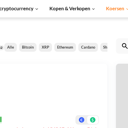
cryptocurrency
Kopen & Verkopen
Koersen
Alle
Bitcoin
XRP
Ethereum
Cardano
Shiba Inu
82
Y
Be
On
€
$