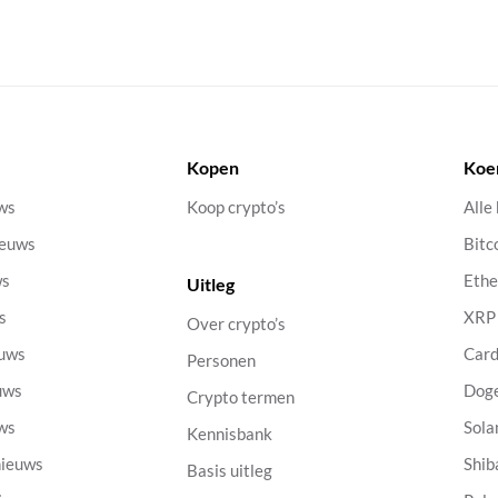
Kopen
Koe
uws
Koop crypto’s
Alle
ieuws
Bitc
ws
Eth
Uitleg
s
XRP
Over crypto’s
euws
Car
Personen
uws
Dog
Crypto termen
uws
Sola
Kennisbank
nieuws
Shib
Basis uitleg