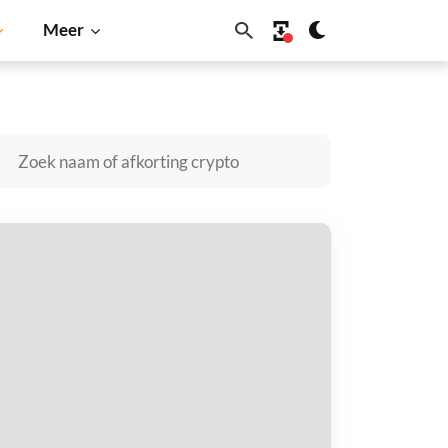
Meer
Dogecoin
Solana
BNB
VO3D AI kopen
taal met
$
tvang