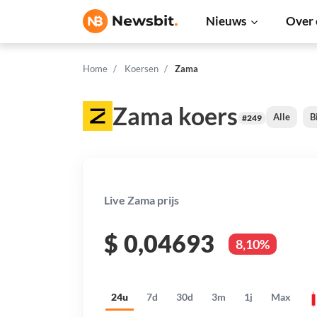
Nieuws
Over 
Home
Koersen
Zama
Zama koers
Alle
B
#249
Live Zama prijs
$
0,04693
8,10%
24u
7d
30d
3m
1j
Max