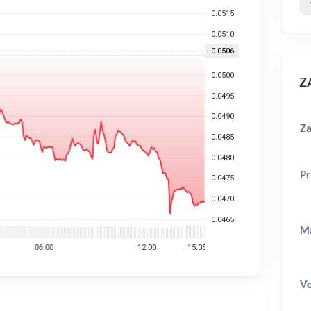
ZA
Za
Pr
Ma
V