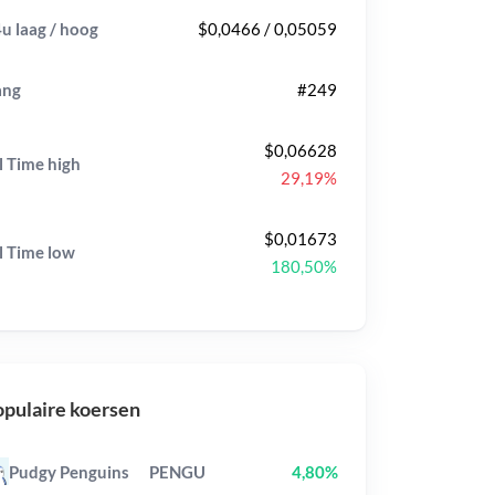
u laag / hoog
$0,0466 / 0,05059
ang
#249
$0,06628
l Time
high
29,19%
$0,01673
l Time
low
180,50%
pulaire koersen
Pudgy Penguins
PENGU
4,80%