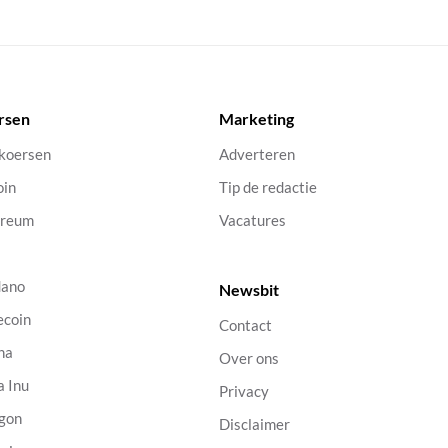
rsen
Marketing
 koersen
Adverteren
oin
Tip de redactie
ereum
Vacatures
dano
Newsbit
ecoin
Contact
na
Over ons
a Inu
Privacy
gon
Disclaimer