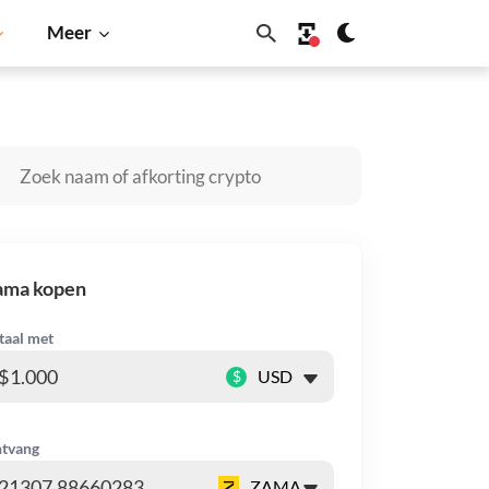
Meer
olana
BNB
ama kopen
taal met
$
tvang