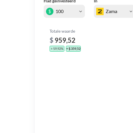
Had geïnvesteerd
In
$
Totale waarde
$
959,52
+ 59,92%
+ $ 359,52