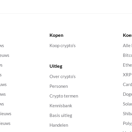
Kopen
Koe
uws
Koop crypto’s
Alle
ieuws
Bitc
ws
Eth
Uitleg
s
XRP
Over crypto’s
euws
Car
Personen
uws
Dog
Crypto termen
uws
Sola
Kennisbank
nieuws
Shib
Basis uitleg
nieuws
Poly
Handelen