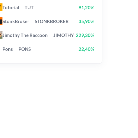
Tutorial
TUT
91,20%
StonkBroker
STONKBROKER
35,90%
Jimothy The Raccoon
JIMOTHY
229,30%
Pons
PONS
22,40%