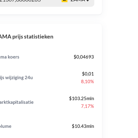
MA prijs statistieken
ma koers
$0,04693
$0,01
ijs wijziging
24u
8,10%
$103.25mln
rktkapitalisatie
7,17%
olume
$10.43mln