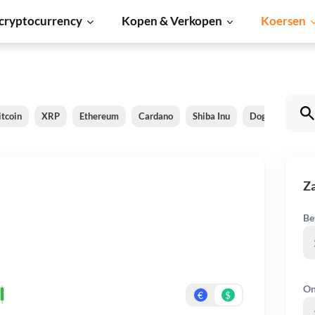
cryptocurrency
Kopen & Verkopen
Koersen
itcoin
XRP
Ethereum
Cardano
Shiba Inu
Dogecoin
S
Z
Be
On
€
$