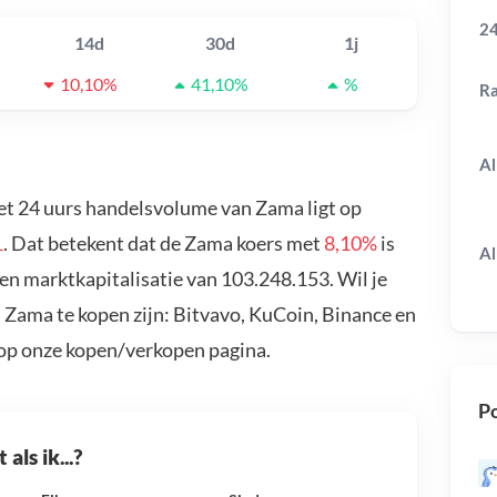
24
14d
30d
1j
10,10%
41,10%
%
R
Al
et 24 uurs handelsvolume van Zama ligt op
1
. Dat betekent dat de Zama koers met
8,10%
is
Al
en marktkapitalisatie van 103.248.153. Wil je
Zama te kopen zijn: Bitvavo, KuCoin, Binance en
 op onze kopen/verkopen pagina.
Po
als ik...?