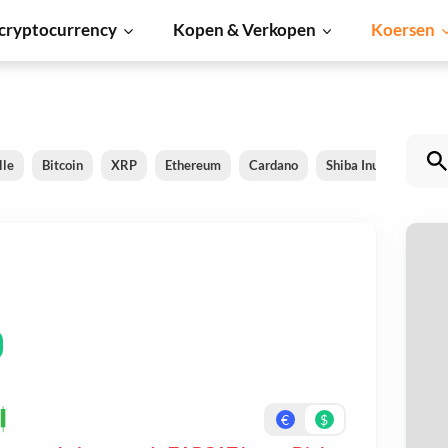
cryptocurrency
Kopen & Verkopen
Koersen
lle
Bitcoin
XRP
Ethereum
Cardano
Shiba Inu
Dogec
Z
Be
On
€
$