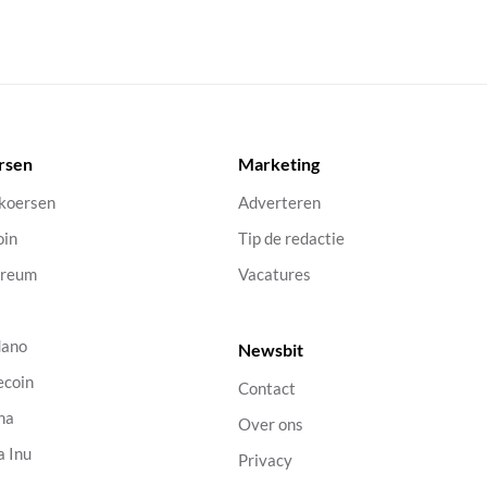
rsen
Marketing
 koersen
Adverteren
oin
Tip de redactie
ereum
Vacatures
dano
Newsbit
ecoin
Contact
na
Over ons
a Inu
Privacy