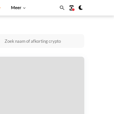
Meer
oin
Solana
BNB
APCAT kopen
taal met
$
tvang