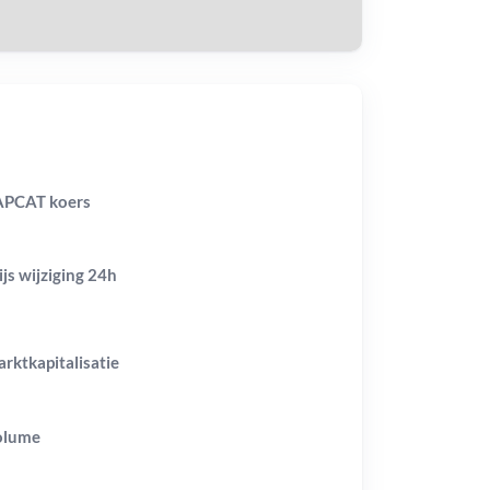
PCAT koers
ijs wijziging
24h
rktkapitalisatie
olume