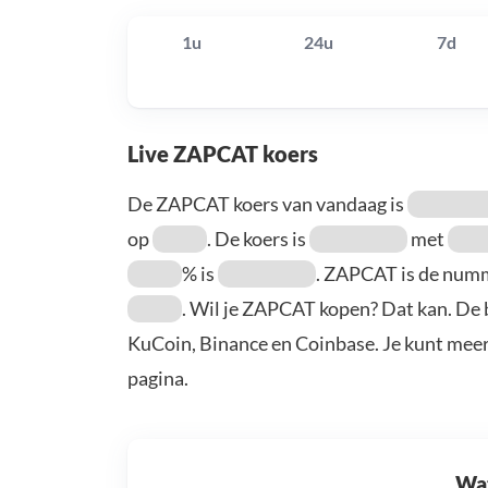
1u
24u
7d
Live ZAPCAT koers
De ZAPCAT koers van vandaag is
op
. De koers is
met
% is
. ZAPCAT is de nu
. Wil je ZAPCAT kopen? Dat kan. De 
KuCoin, Binance en Coinbase. Je kunt mee
pagina.
Wat 