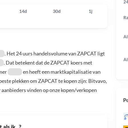
24
14d
30d
1j
R
Al
. Het 24 uurs handelsvolume van ZAPCAT ligt
Al
. Dat betekent dat de ZAPCAT koers met
mmer
en heeft een marktkapitalisatie van
beste plekken om ZAPCAT te kopen zijn: Bitvavo,
r aanbieders vinden op onze kopen/verkopen
Po
als ik...?