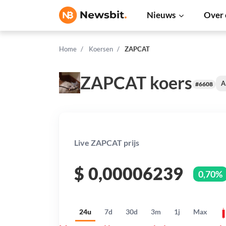
Nieuws
Over 
Home
Koersen
ZAPCAT
ZAPCAT koers
A
#6608
Live ZAPCAT prijs
$
0,00006239
0,70%
24u
7d
30d
3m
1j
Max