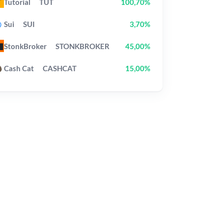
Tutorial
TUT
100,70%
Sui
SUI
3,70%
StonkBroker
STONKBROKER
45,00%
Cash Cat
CASHCAT
15,00%