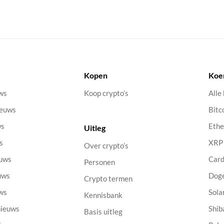
Kopen
Koe
uws
Koop crypto’s
Alle
ieuws
Bitc
ws
Eth
Uitleg
s
XRP
Over crypto’s
euws
Car
Personen
uws
Dog
Crypto termen
uws
Sola
Kennisbank
nieuws
Shib
Basis uitleg