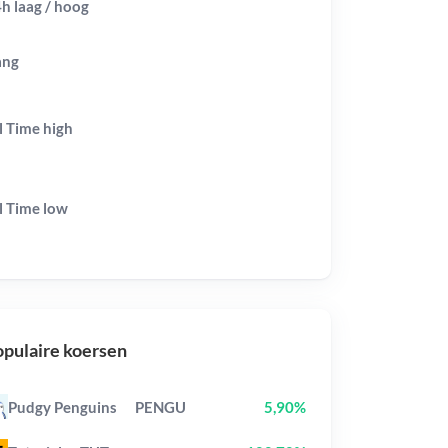
h laag / hoog
ang
l Time
high
l Time
low
pulaire koersen
Pudgy Penguins
PENGU
5,90%