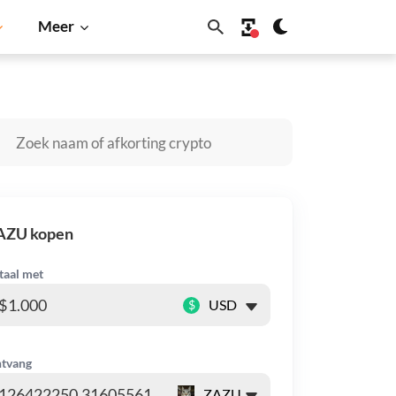
Meer
Solana
BNB
AZU kopen
taal met
$
tvang