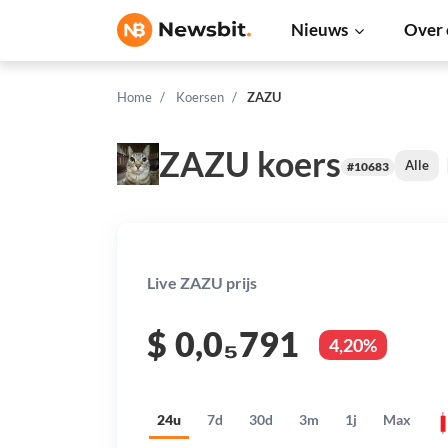
Nieuws
Over 
Home
Koersen
ZAZU
ZAZU koers
Alle
#10683
Live ZAZU prijs
$
0,0₅791
4,20%
24u
7d
30d
3m
1j
Max