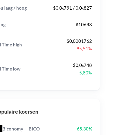
u laag / hoog
$0,0₅791 / 0,0₅827
ang
#10683
$0,0001762
l Time
high
95,51%
$0,0₅748
l Time
low
5,80%
pulaire koersen
Biconomy
BICO
65,30%