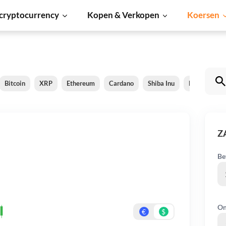
cryptocurrency
Kopen & Verkopen
Koersen
Bitcoin
XRP
Ethereum
Cardano
Shiba Inu
Dogecoin
Z
Be
On
€
$