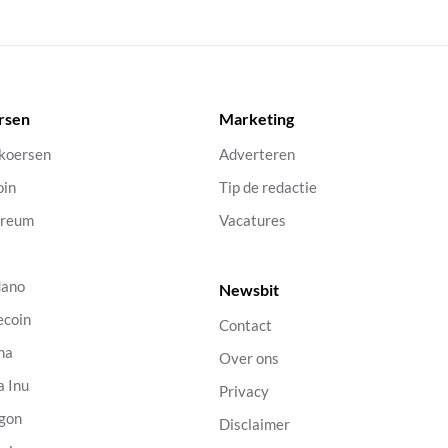
rsen
Marketing
 koersen
Adverteren
oin
Tip de redactie
ereum
Vacatures
dano
Newsbit
ecoin
Contact
na
Over ons
a Inu
Privacy
gon
Disclaimer