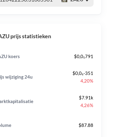
ZU prijs statistieken
ZU koers
$0,0₅791
$0,0₆-351
ijs wijziging
24u
4,20%
$7.91k
rktkapitalisatie
4,26%
olume
$87.88