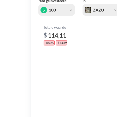
Had geïnvesteerd
In
$
Totale waarde
$
114,11
- 0,00%
- $ 85,89