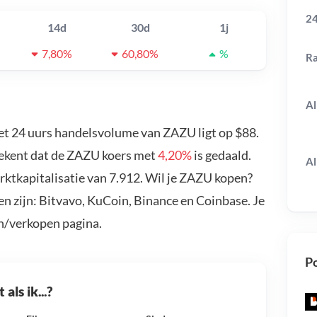
24
14d
30d
1j
7,80%
60,80%
%
R
Al
et 24 uurs handelsvolume van ZAZU ligt op $88.
tekent dat de ZAZU koers met
4,20%
is gedaald.
Al
ktkapitalisatie van 7.912. Wil je ZAZU kopen?
n zijn: Bitvavo, KuCoin, Binance en Coinbase. Je
n/verkopen pagina.
Po
als ik...?