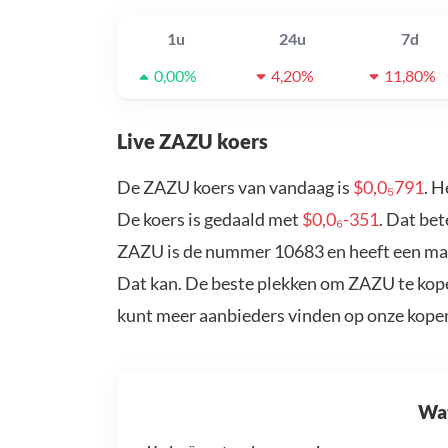
1u
24u
7d
0,00%
4,20%
11,80%
Live ZAZU koers
De ZAZU koers van vandaag is
$0,0₅791
. H
De koers is gedaald met
$0,0₆-351
. Dat be
ZAZU is de nummer 10683 en heeft een mar
Dat kan. De beste plekken om ZAZU te kope
kunt meer aanbieders vinden op onze kope
Wat 