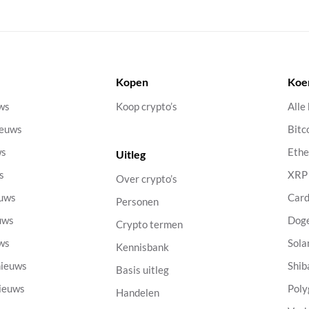
Kopen
Koe
uws
Koop crypto’s
Alle
ieuws
Bitc
ws
Eth
Uitleg
s
XRP
Over crypto’s
euws
Car
Personen
uws
Dog
Crypto termen
uws
Sola
Kennisbank
nieuws
Shib
Basis uitleg
nieuws
Poly
Handelen