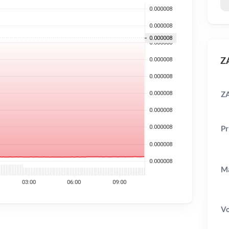
ZA
ZA
Pr
Ma
V