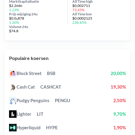
Marktkapitalisatie
All Time
high
$2.2mln
$0,002711
1,23%
73,45%
Prijs wijziging
24u
All Time
low
$0,0₅878
$0,0002125
1,20%
238,85%
Volume 24u
$74.8
Populaire koersen
Block Street
BSB
20,00%
Cash Cat
CASHCAT
19,30%
Pudgy Penguins
PENGU
2,50%
Lighter
LIT
9,70%
Hyperliquid
HYPE
1,90%