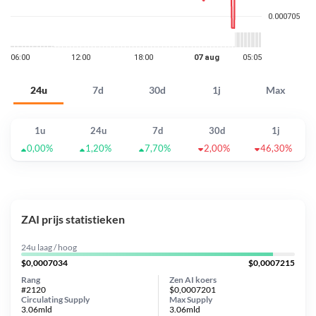
24u
7d
30d
1j
Max
1u
24u
7d
30d
1j
0,00%
1,20%
7,70%
2,00%
46,30%
ZAI prijs statistieken
24u laag / hoog
$0,0007034
$0,0007215
Rang
Zen AI koers
#2120
$0,0007201
Circulating Supply
Max Supply
3.06mld
3.06mld