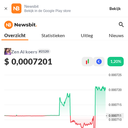
Newsbit
Bekijk
Bekijk in de Google Play store
Overzicht
Statistieken
Uitleg
Nieuws
Zen AI koers
#2120
$
0,0007201
1,20%
€