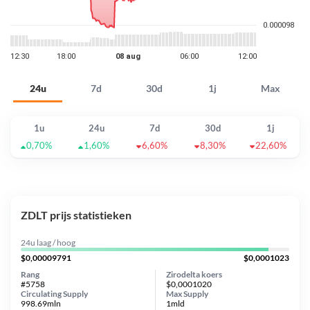
24u
7d
30d
1j
Max
1u
24u
7d
30d
1j
0,70%
1,60%
6,60%
8,30%
22,60%
ZDLT prijs statistieken
24u laag / hoog
$0,00009791
$0,0001023
Rang
Zirodelta koers
#5758
$0,0001020
Circulating Supply
Max Supply
998.69mln
1mld