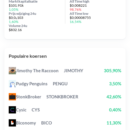
Marktkapitalisatie
All Time
high
$101.91k
$0,008221
1,05%
98,76%
Prijs wijziging
24u
All Time
low
$0,0₅103
$0,00008755
1,60%
16,54%
Volume 24u
$832.16
Populaire koersen
Jimothy The Raccoon
JIMOTHY
305,90%
Pudgy Penguins
PENGU
3,50%
StonkBroker
STONKBROKER
42,60%
Cysic
CYS
0,40%
Biconomy
BICO
11,30%