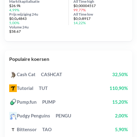
Marktkapitalisatie
All Time
high
$26.9k
$0,00004517
4,99%
99,77%
Prijs wijziging
24u
All Time
low
$0,0₈4843
$0,0₇8917
5,00%
14,22%
Volume 24u
$58.67
Populaire koersen
Cash Cat
CASHCAT
32,50%
Tutorial
TUT
110,90%
Pump.fun
PUMP
15,20%
Pudgy Penguins
PENGU
2,00%
Bittensor
TAO
5,90%