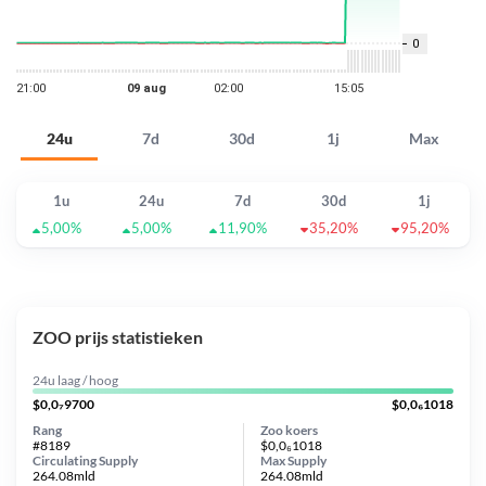
24u
7d
30d
1j
Max
1u
24u
7d
30d
1j
5,00%
5,00%
11,90%
35,20%
95,20%
ZOO prijs statistieken
24u laag / hoog
$0,0₇9700
$0,0₆1018
Rang
Zoo koers
#8189
$0,0₆1018
Circulating Supply
Max Supply
264.08mld
264.08mld