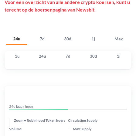
Voor een overzicht van alle andere crypto koersen, kunt u
terecht op de
koersenpagina
van Newsbit.
24u
7d
30d
1j
Max
1u
24u
7d
30d
1j
24u laag / hoog
Zoom • Robinhood Token koers
Circulating Supply
Volume
Max Supply