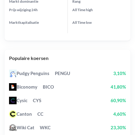
Markt dominantie
Rang
Prijs wijziging
24h
All Time
high
Marktkapitalisatie
All Time
low
Populaire koersen
Pudgy Penguins
PENGU
3,10%
Biconomy
BICO
41,80%
Cysic
CYS
60,90%
Canton
CC
4,60%
Wiki Cat
WKC
23,30%