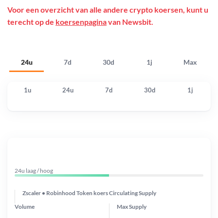
Voor een overzicht van alle andere crypto koersen, kunt u
terecht op de
koersenpagina
van Newsbit.
24u
7d
30d
1j
Max
1u
24u
7d
30d
1j
24u laag / hoog
Zscaler • Robinhood Token koers
Circulating Supply
Volume
Max Supply