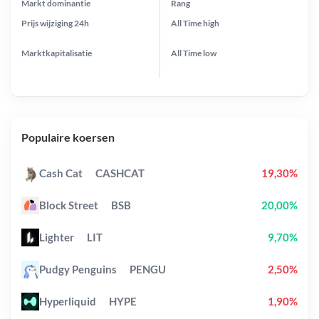
Markt dominantie
Rang
Prijs wijziging
24h
All Time
high
Marktkapitalisatie
All Time
low
Populaire koersen
Cash Cat
CASHCAT
19,30%
Block Street
BSB
20,00%
Lighter
LIT
9,70%
Pudgy Penguins
PENGU
2,50%
Hyperliquid
HYPE
1,90%