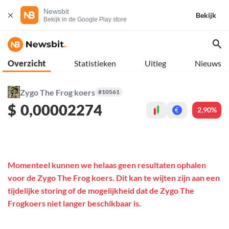
Newsbit
Bekijk
Bekijk in de Google Play store
Overzicht
Statistieken
Uitleg
Nieuws
Zygo The Frog koers
#10561
$
0,00002274
2,90%
€
Momenteel kunnen we helaas geen resultaten ophalen
voor de Zygo The Frog koers. Dit kan te wijten zijn aan een
tijdelijke storing of de mogelijkheid dat de Zygo The
Frogkoers niet langer beschikbaar is.