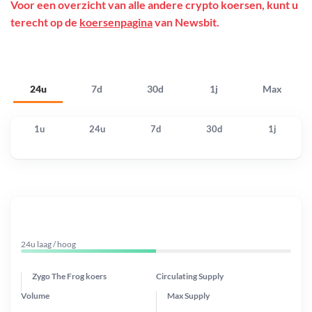
Voor een overzicht van alle andere crypto koersen, kunt u
terecht op de
koersenpagina
van Newsbit.
24u
7d
30d
1j
Max
1u
24u
7d
30d
1j
24u laag / hoog
Zygo The Frog koers
Circulating Supply
Volume
Max Supply