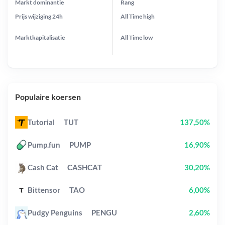
Markt dominantie
Rang
Prijs wijziging
24h
All Time
high
Marktkapitalisatie
All Time
low
Populaire koersen
Tutorial
TUT
137,50%
Pump.fun
PUMP
16,90%
Cash Cat
CASHCAT
30,20%
Bittensor
TAO
6,00%
Pudgy Penguins
PENGU
2,60%