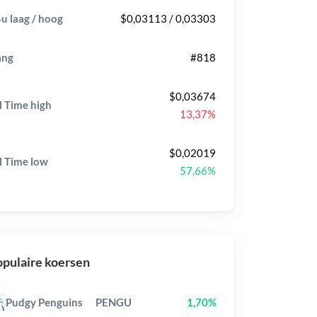
u laag / hoog
$0,03113 / 0,03303
ang
#818
$0,03674
l Time
high
13,37%
$0,02019
l Time
low
57,66%
pulaire koersen
Pudgy Penguins
PENGU
1,70%