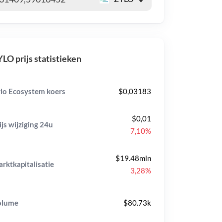
LO prijs statistieken
lo Ecosystem koers
$0,03183
$0,01
ijs wijziging
24u
7,10%
$19.48mln
rktkapitalisatie
3,28%
olume
$80.73k