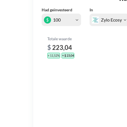
Had geïnvesteerd
In
$
Totale waarde
$
223,04
+ 11,52%
+ $ 23,04