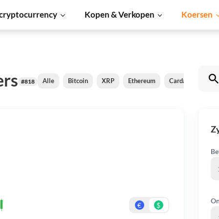
cryptocurrency
Kopen & Verkopen
Koersen
ers
Alle
Bitcoin
XRP
Ethereum
Cardano
Shib
#818
Z
Be
On
€
$