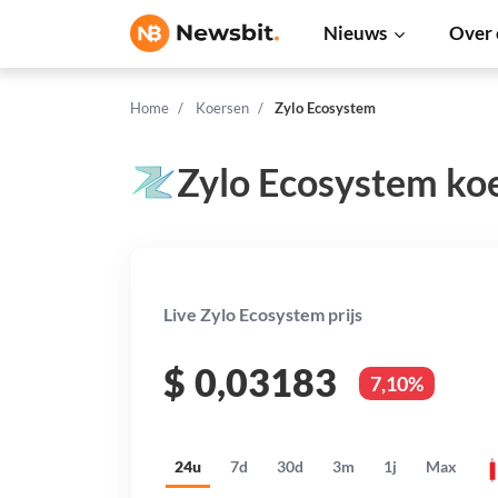
Nieuws
Over 
Home
Koersen
Zylo Ecosystem
Zylo Ecosystem ko
Live Zylo Ecosystem prijs
$
0,03183
7,10%
24u
7d
30d
3m
1j
Max