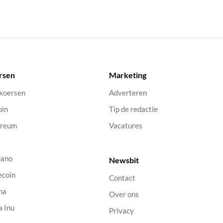
rsen
Marketing
 koersen
Adverteren
oin
Tip de redactie
ereum
Vacatures
dano
Newsbit
ecoin
Contact
na
Over ons
a Inu
Privacy