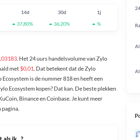
24
14d
30d
1j
37,80%
36,20%
%
R
Al
,03183
. Het 24 uurs handelsvolume van Zylo
daald met
$0,01
. Dat betekent dat de Zylo
Al
lo Ecosystem is de nummer 818 en heeft een
 Zylo Ecosystem kopen? Dat kan. De beste plekken
 KuCoin, Binance en Coinbase. Je kunt meer
 pagina.
Po
als ik...?