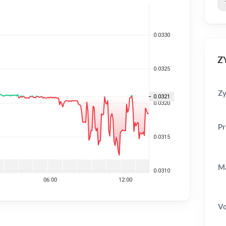
ZY
Zy
Pr
Ma
V