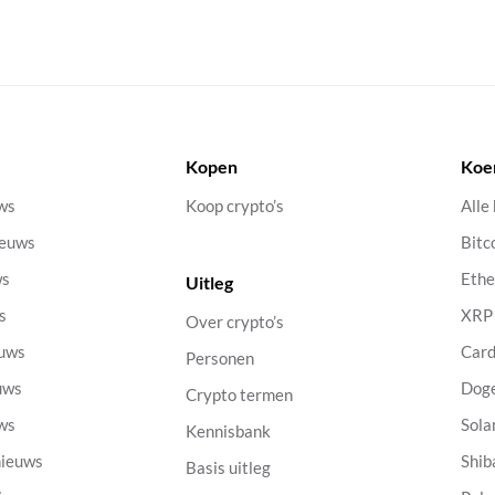
Kopen
Koe
uws
Koop crypto’s
Alle
ieuws
Bitc
ws
Eth
Uitleg
s
XRP
Over crypto’s
euws
Car
Personen
uws
Dog
Crypto termen
uws
Sola
Kennisbank
nieuws
Shib
Basis uitleg