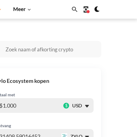
Meer
a Inu
Dogecoin
Solana
BNB
ylo Ecosystem kopen
taal met
$
tvang