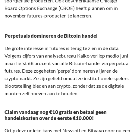
soortgelijke producten. Ook de Amerikaanse Chicago
Board Options Exchange (CBOE) heeft plannen om in
november futures-producten te
lanceren
.
Perpetuals domineren de Bitcoin handel
De grote interesse in futures is terug te zien in de data.
Volgens
cijfers
van analysebureau Kaiko verliep medio juni
maar liefst 68 procent van alle Bitcoin-handel via perpetual
futures. Deze zogeheten ‘perps’ domineren al jaren de
cryptomarkt. Ze zijn geliefd omdat ze institutionele spelers
blootstelling bieden aan crypto, zonder dat ze de digitale
munten zelf hoeven aan te houden.
Claim vandaag nog €10 gratis en betaal geen
handelskosten over de eerste €10.000!
Grijp deze unieke kans met Newsbit en Bitvavo door nu een