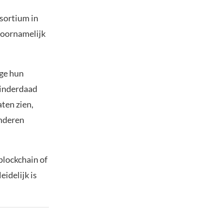
sortium in
 voornamelijk
ge hun
 inderdaad
aten zien,
anderen
blockchain of
eidelijk is