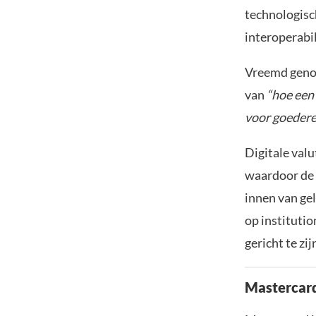
technologisc
interoperabi
Vreemd genoe
van
“hoe een
voor goedere
Digitale val
waardoor de 
innen van ge
op instituti
gericht te zij
Mastercar