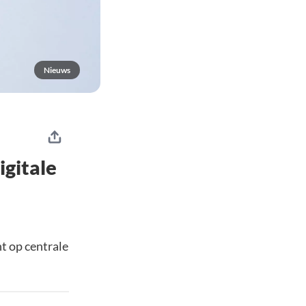
Nieuws
igitale
t op centrale