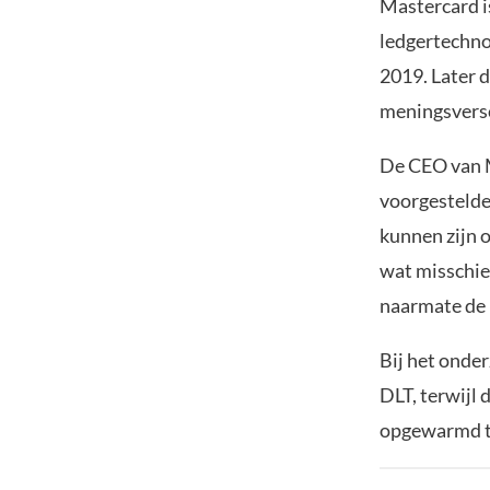
Mastercard i
ledgertechno
2019. Later d
meningsversc
De CEO van M
voorgestelde
kunnen zijn o
wat misschie
naarmate de 
Bij het onde
DLT, terwijl 
opgewarmd to