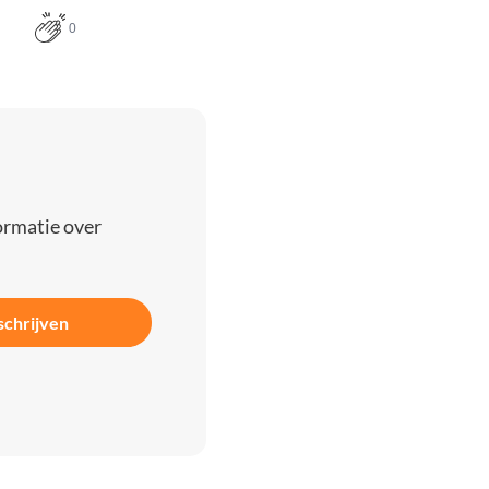
0
ormatie over
schrijven