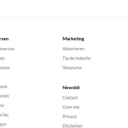
rsen
Marketing
 koersen
Adverteren
oin
Tip de redactie
ereum
Vacatures
dano
Newsbit
ecoin
Contact
na
Over ons
a Inu
Privacy
gon
Disclaimer