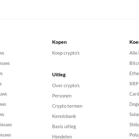
Kopen
Koe
uws
Koop crypto’s
Alle
ieuws
Bitc
ws
Eth
Uitleg
s
XRP
Over crypto’s
euws
Car
Personen
uws
Dog
Crypto termen
uws
Sola
Kennisbank
nieuws
Shib
Basis uitleg
nieuws
Poly
Handelen