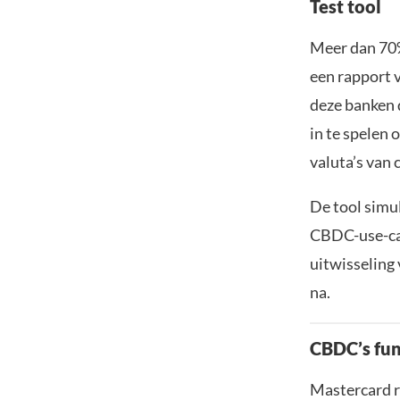
Test tool
Meer dan 70% 
een rapport 
deze banken 
in te spelen 
valuta’s van
De tool simu
CBDC-use-case
uitwisseling
na.
CBDC’s fun
Mastercard ri