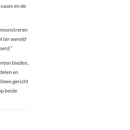
-cases en de
demonstreren
 ter wereld
erd.”
enten bieden,
delen en
lleen gericht
op beide