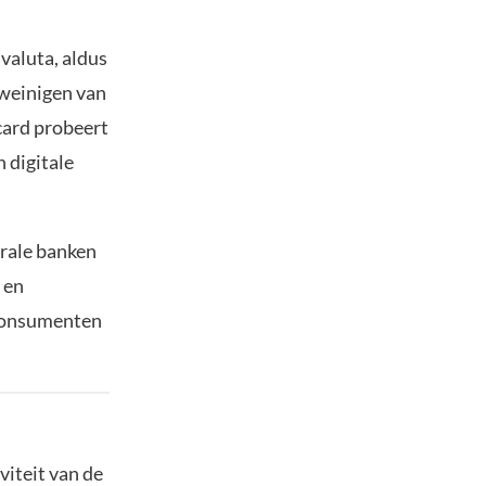
valuta, aldus
 weinigen van
card probeert
n digitale
trale banken
 en
 consumenten
viteit van de