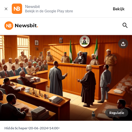
Newsbit
Bekijk
Bekijk in de Google Play store
Regulatie
Hidde Scheper
20-06-2024
14:00