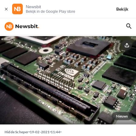
Newsbit
Bekijk
Bekijk in de Google Play store
Nieuws
Hidde Scheper
19-02-2021
11:44