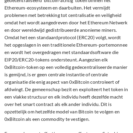
gedecentraliseerd ‘bitcoin-achtig’ token binnen het
Ethereum-ecosysteem en daarbuiten. Het vermijdt
problemen met betrekking tot centralisatie en veiligheid
omdat het wordt aangedreven door het Ethereum Netwerk
en door wereldwijd gedistribueerde anonieme miners.
Omdat het een standaardprotocol (ERC20) volgt, wordt
het opgeslagen in een traditionele Ethereum-portemonnee
en wordt het overgedragen met standaardsoftware die
EIP20/ERC20-tokens ondersteunt. Aangezien elk
0xBitcoin-token op een volledig gedecentraliseerde manier
is gemijnd, is er geen centrale instantie of centrale
organisatie die enig aspect van 0xBitcoin controleert of
afdwingt. De gemeenschap bezit en exploiteert het token in
een vlakke structuur en elk individu heeft dezelfde macht
over het smart contract als elk ander individu. Dit is
opzettelijk om hetzelfde model van Bitcoin te volgen en
0xBitcoin als een commodity te vestigen.