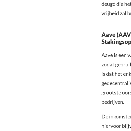
deugd die het
vrijheid zal 
Aave (AAVE
Stakingsop
Aave is een 
zodat gebrui
is dat het en
gedecentralis
grootste oors
bedrijven.
De inkomsten
hiervoor blij