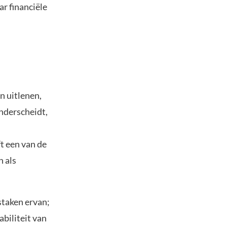
ar financiële
n uitlenen,
nderscheidt,
ft een van de
n als
taken ervan;
abiliteit van