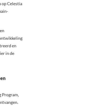
n op Celestia
hain-
 en
 ontwikkeling
treerd en
er in de
 en
ng Program,
ontvangen.