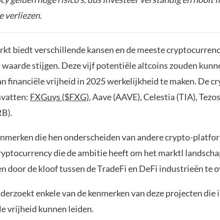
e verliezen.
kt biedt verschillende kansen en de meeste cryptocurren
n waarde stijgen. Deze vijf potentiële altcoins zouden kun
 financiële vrijheid in 2025 werkelijkheid te maken. De cr
mvatten:
FXGuys ($FXG)
, Aave (AAVE), Celestia (TIA), Tezo
B).
nmerken die hen onderscheiden van andere crypto-platfo
cryptocurrency die de ambitie heeft om het marktl landscha
n door de kloof tussen de TradeFi en DeFi industrieën te 
onderzoekt enkele van de kenmerken van deze projecten die 
le vrijheid kunnen leiden.