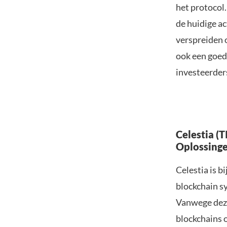
het protocol
de huidige a
verspreiden 
ook een goed
investeerder
Celestia (
Oplossing
Celestia is 
blockchain s
Vanwege deze
blockchains 