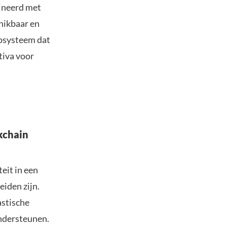
ineerd met
hikbaar en
cosysteem dat
tiva voor
kchain
eit in een
iden zijn.
astische
ondersteunen.