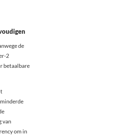
nvoudigen
vanwege de
er-2
r betaalbare
t
erminderde
de
g van
rrency om in