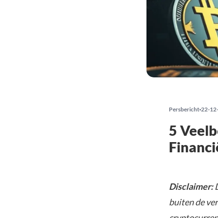
Persbericht
22-12
5 Veelb
Financi
Disclaimer:
D
buiten de ve
cryptocurrenc