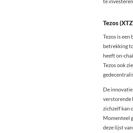
te investere
Tezos (XTZ
Tezos is een 
betrekking t
heeft on-chai
Tezos ook zie
gedecentrali
De innovatie
verstorende h
zichzelf kan
Momenteel ge
deze lijst va