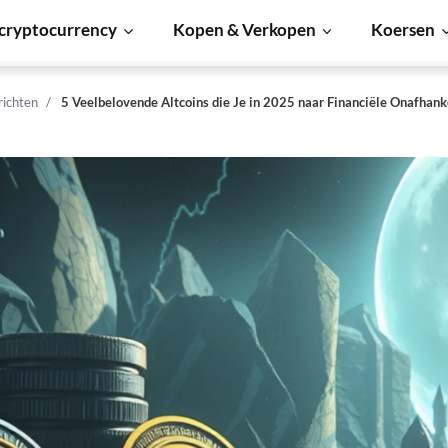
cryptocurrency
Kopen & Verkopen
Koersen
richten
5 Veelbelovende Altcoins die Je in 2025 naar Financiële Onafhan