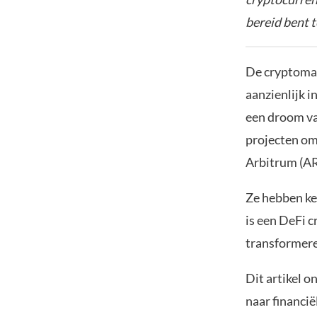
bereid bent t
De cryptomar
aanzienlijk i
een droom van
projecten o
Arbitrum (AR
Ze hebben ke
is een DeFi 
transformere
Dit artikel 
naar financië