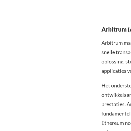
Arbitrum (
Arbitrum
maa
snelle trans
oplossing, s
applicaties 
Het onderste
ontwikkelaar
prestaties. 
fundamentele
Ethereum nog 