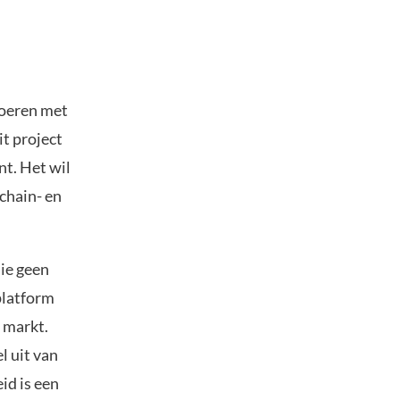
voeren met
t project
nt. Het wil
chain- en
die geen
platform
 markt.
l uit van
id is een