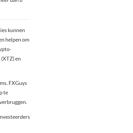
cies kunnen
nen helpen om
ypto-
s (XTZ) en
rms. FXGuys
p te
overbruggen.
investeerders