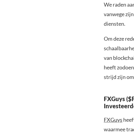
We raden aan 
vanwege zijn
diensten.
Om deze reden
schaalbaarhe
van blockcha
heeft zodoen
strijd zijn o
FXGuys ($F
Investeerd
FXGuys
heef
waarmee trad