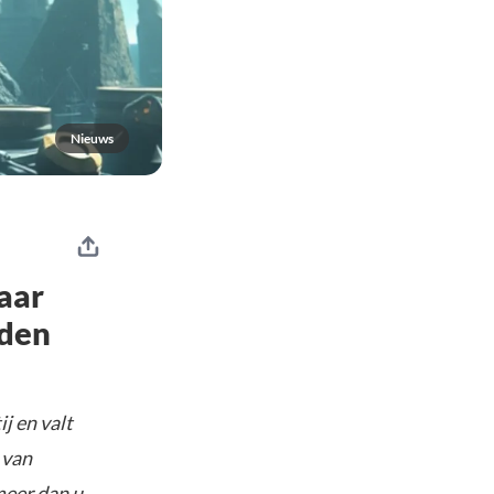
Nieuws
aar
iden
j en valt
 van
meer dan u