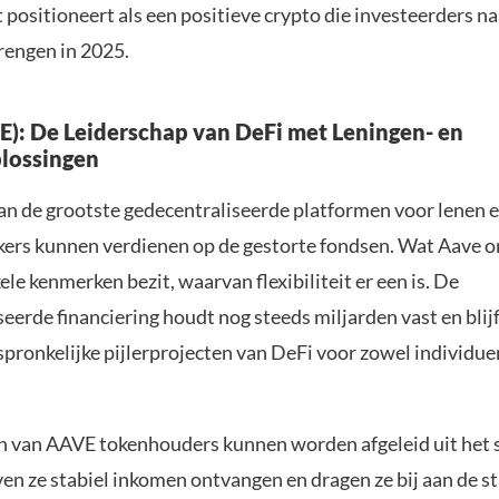
 positioneert als een positieve crypto die investeerders na
brengen in 2025.
): De Leiderschap van DeFi met Leningen- en
lossingen
van de grootste gedecentraliseerde platformen voor lenen e
kers kunnen verdienen op de gestorte fondsen. Wat Aave o
kele kenmerken bezit, waarvan flexibiliteit er een is. De
eerde financiering houdt nog steeds miljarden vast en blij
pronkelijke pijlerprojecten van DeFi voor zowel individue
 van AAVE tokenhouders kunnen worden afgeleid uit het s
ven ze stabiel inkomen ontvangen en dragen ze bij aan de st