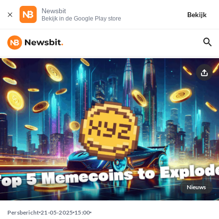
Newsbit
Bekijk
Bekijk in de Google Play store
Nieuws
Persbericht
21-05-2025
15:00