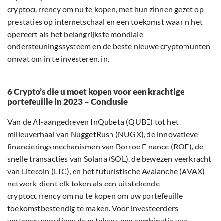
cryptocurrency om nu te kopen, met hun zinnen gezet op
prestaties op internetschaal en een toekomst waarin het
opereert als het belangrijkste mondiale
ondersteuningssysteem en de beste nieuwe cryptomunten
omvat om in te investeren. in.
6 Crypto’s die u moet kopen voor een krachtige
portefeuille in 2023 – Conclusie
Van de AI-aangedreven InQubeta (QUBE) tot het
milieuverhaal van NuggetRush (NUGX), de innovatieve
financieringsmechanismen van Borroe Finance (ROE), de
snelle transacties van Solana (SOL), de bewezen veerkracht
van Litecoin (LTC), en het futuristische Avalanche (AVAX)
netwerk, dient elk token als een uitstekende
cryptocurrency om nu te kopen om uw portefeuille
toekomstbestendig te maken. Voor investeerders
vertegenwoordigen deze tokens een combinatie van