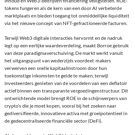
inhoud en Web3-bedrijven financiering veiligstellen. ROE-
tokens fungeren als de kern van een door AI verbeterde
marktplaats en bieden toegang tot onmiddellijke liquiditeit
via het nieuwe concept van NFT-gefractioneerde facturen.
Terwijl Web3 digitale interacties hervormt en de nadruk
legt op een eerlijke waardeverdeling, maakt Borroe gebruik
van deze paradigmaverschuiving. De markt werkt vanuit
het uitgangspunt van wederzijds voordeel: makers
verwerven een snelle kapitaalinstroom door hun
toekomstige inkomsten te gelde te maken, terwijl
investeerders genieten van de voordelen van een deflatoir
actief binnen een transparante vergoedingenstructuur. Dit
ontwrichtende model brengt ROE in de schijnwerpers van
crypto’s die je moet kopen, vooral bij het zoeken naar
gediversifieerde, innovatieve activa met groeipotentieel in
de gedecentraliseerde financiële sector (DeFi).