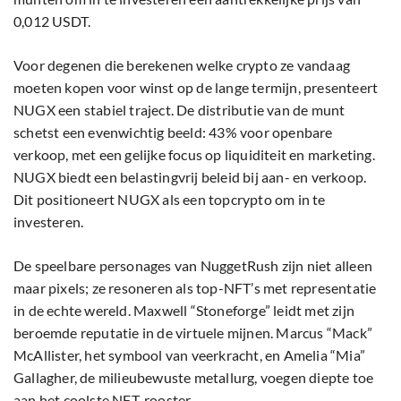
0,012 USDT.
Voor degenen die berekenen welke crypto ze vandaag
moeten kopen voor winst op de lange termijn, presenteert
NUGX een stabiel traject. De distributie van de munt
schetst een evenwichtig beeld: 43% voor openbare
verkoop, met een gelijke focus op liquiditeit en marketing.
NUGX biedt een belastingvrij beleid bij aan- en verkoop.
Dit positioneert NUGX als een topcrypto om in te
investeren.
De speelbare personages van NuggetRush zijn niet alleen
maar pixels; ze resoneren als top-NFT’s met representatie
in de echte wereld. Maxwell “Stoneforge” leidt met zijn
beroemde reputatie in de virtuele mijnen. Marcus “Mack”
McAllister, het symbool van veerkracht, en Amelia “Mia”
Gallagher, de milieubewuste metallurg, voegen diepte toe
aan het coolste NFT-rooster.