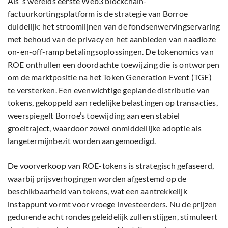
Als ’s werelds eerste Web3 blockchain-
factuurkortingsplatform is de strategie van Borroe
duidelijk: het stroomlijnen van de fondsenwervingservaring
met behoud van de privacy en het aanbieden van naadloze
on-en-off-ramp betalingsoplossingen. De tokenomics van
ROE onthullen een doordachte toewijzing die is ontworpen
om de marktpositie na het Token Generation Event (TGE)
te versterken. Een evenwichtige geplande distributie van
tokens, gekoppeld aan redelijke belastingen op transacties,
weerspiegelt Borroe’s toewijding aan een stabiel
groeitraject, waardoor zowel onmiddellijke adoptie als
langetermijnbezit worden aangemoedigd.
De voorverkoop van ROE-tokens is strategisch gefaseerd,
waarbij prijsverhogingen worden afgestemd op de
beschikbaarheid van tokens, wat een aantrekkelijk
instappunt vormt voor vroege investeerders. Nu de prijzen
gedurende acht rondes geleidelijk zullen stijgen, stimuleert