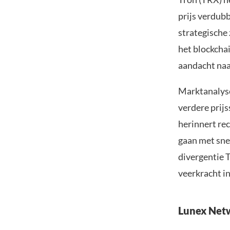
prijs verdub
strategische 
het blockcha
aandacht naar
Marktanalyse 
verdere prijs
herinnert rec
gaan met sne
divergentie T
veerkracht i
Lunex Netw