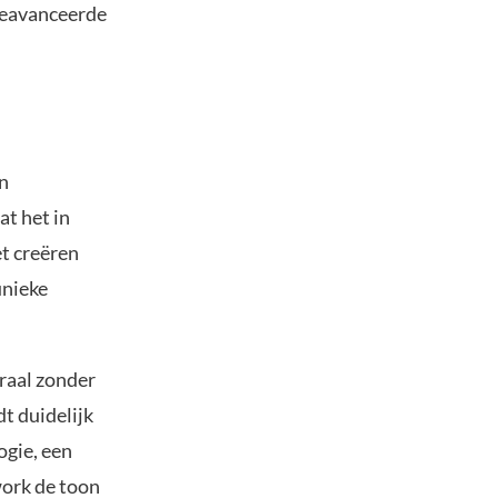
geavanceerde
n
at het in
et creëren
unieke
traal zonder
dt duidelijk
ogie, een
work de toon