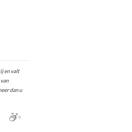
j en valt
 van
meer dan u
0