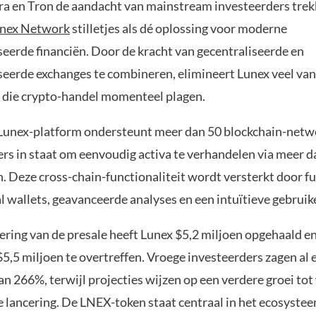
ra en Tron de aandacht van mainstream investeerders trek
nex Network
stilletjes als dé oplossing voor moderne
seerde financiën. Door de kracht van gecentraliseerde en
seerde exchanges te combineren, elimineert Lunex veel van
es die crypto-handel momenteel plagen.
Lunex-platform ondersteunt meer dan 50 blockchain-netw
ers in staat om eenvoudig activa te verhandelen via meer 
. Deze cross-chain-functionaliteit wordt versterkt door fu
 wallets, geavanceerde analyses en een intuïtieve gebruik
ering van de presale heeft Lunex $5,2 miljoen opgehaald en 
5,5 miljoen te overtreffen. Vroege investeerders zagen al 
n 266%, terwijl projecties wijzen op een verdere groei to
le lancering. De LNEX-token staat centraal in het ecosyste