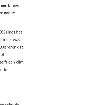
leen binnen
en aan te
0% sinds het
iet meer was
uggereren dat
Met
elfs een klim
r de
emaakt; de