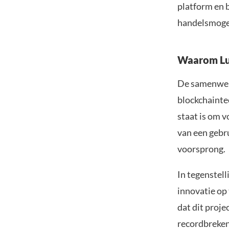
platform en 
handelsmoge
Waarom Lu
De samenwer
blockchaintec
staat is om v
van een gebr
voorsprong.
In tegenstell
innovatie op 
dat dit proje
recordbreken