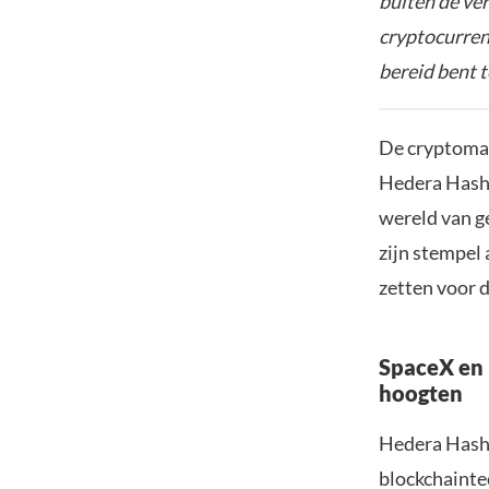
buiten de ve
cryptocurrenc
bereid bent t
De cryptomark
Hedera Hashg
wereld van ge
zijn stempel
zetten voor 
SpaceX en 
hoogten
Hedera Hash
blockchainte