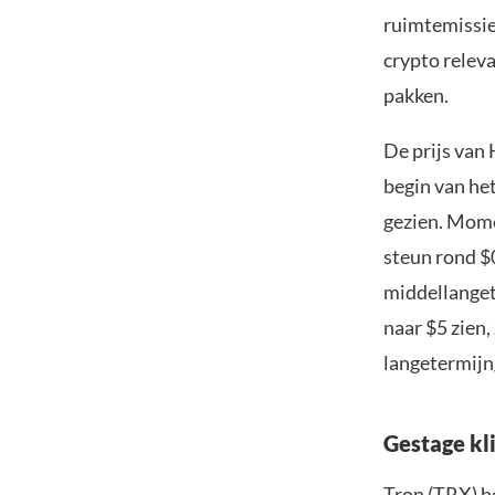
ruimtemissie
crypto releva
pakken.
De prijs van
begin van het
gezien. Mome
steun rond $
middellanget
naar $5 zien
langetermijn
Gestage kl
Tron (TRX) h