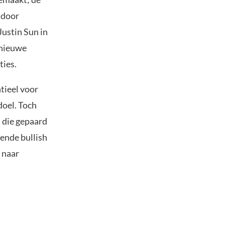
 door
Justin Sun in
 nieuwe
ties.
tieel voor
doel. Toch
s die gepaard
ende bullish
n naar