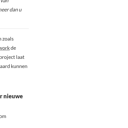
 van
meer dan u
n zoals
work
de
project laat
ndaard kunnen
ar nieuwe
 om