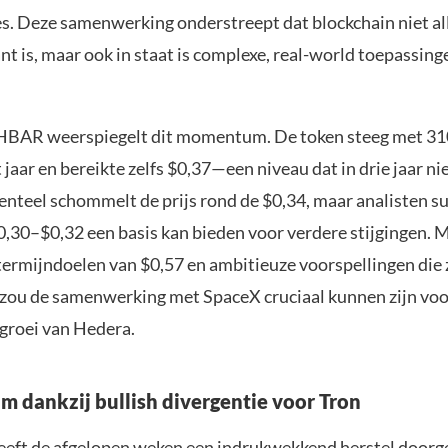
s. Deze samenwerking onderstreept dat blockchain niet al
nt is, maar ook in staat is complexe, real-world toepassing
 HBAR weerspiegelt dit momentum. De token steeg met 31
 jaar en bereikte zelfs $0,37—een niveau dat in drie jaar n
nteel schommelt de prijs rond de $0,34, maar analisten s
0,30–$0,32 een basis kan bieden voor verdere stijgingen. 
ermijndoelen van $0,57 en ambitieuze voorspellingen die z
, zou de samenwerking met SpaceX cruciaal kunnen zijn voo
groei van Hedera.
im dankzij bullish divergentie voor Tron
eeft de afgelopen weken een indrukwekkend herstel doorg