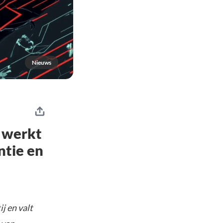
Nieuws
 werkt
ntie en
j en valt