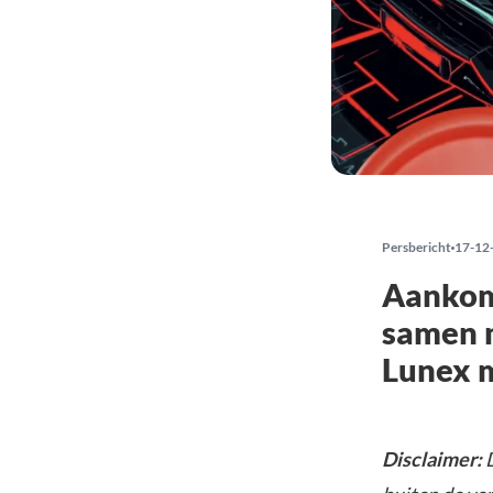
Persbericht
17-12
Aankom
samen m
Lunex m
Disclaimer:
D