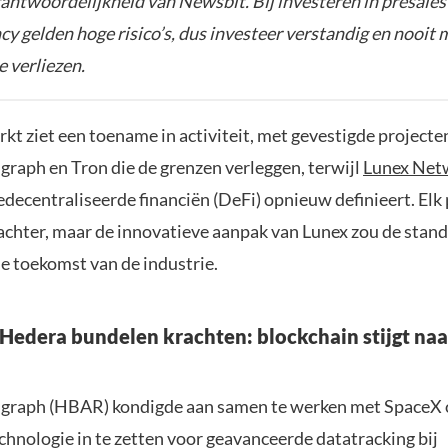
rantwoordelijkheid van Newsbit. Bij investeren in presales
y gelden hoge risico’s, dus investeer verstandig en nooit 
e verliezen.
t ziet een toename in activiteit, met gevestigde projecte
raph en Tron die de grenzen verleggen, terwijl
Lunex Net
decentraliseerde financiën (DeFi) opnieuw definieert. Elk 
 achter, maar de innovatieve aanpak van Lunex zou de sta
de toekomst van de industrie.
Hedera bundelen krachten: blockchain stijgt na
graph (HBAR) kondigde aan samen te werken met SpaceX
chnologie in te zetten voor geavanceerde datatracking bij