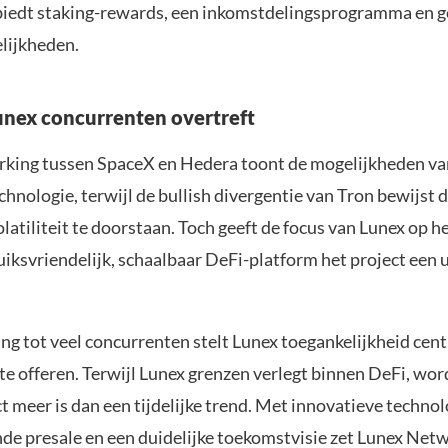
biedt staking-rewards, een inkomstdelingsprogramma en 
lijkheden.
nex concurrenten overtreft
king tussen SpaceX en Hedera toont de mogelijkheden va
hnologie, terwijl de bullish divergentie van Tron bewijst d
olatiliteit te doorstaan. Toch geeft de focus van Lunex op h
uiksvriendelijk, schaalbaar DeFi-platform het project een 
ing tot veel concurrenten stelt Lunex toegankelijkheid cen
te offeren. Terwijl Lunex grenzen verlegt binnen DeFi, wor
ct meer is dan een tijdelijke trend. Met innovatieve technol
de presale en een duidelijke toekomstvisie zet Lunex Net