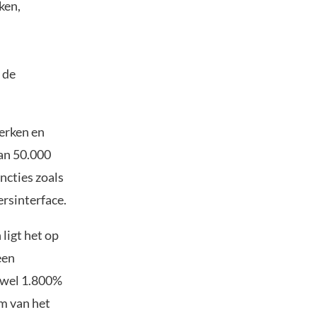
ken,
 de
erken en
dan 50.000
ncties zoals
ersinterface.
ligt het op
een
t wel 1.800%
em van het