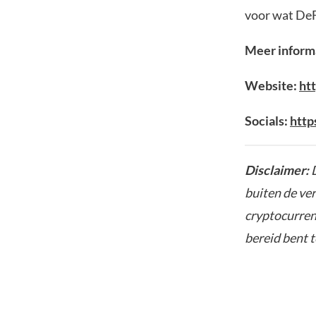
voor wat DeF
Meer informa
Website:
ht
Socials:
http
Disclaimer:
D
buiten de ve
cryptocurrenc
bereid bent t