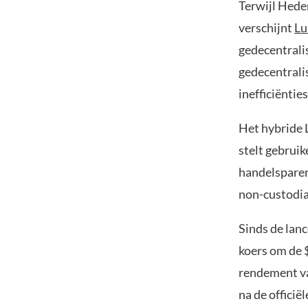
Terwijl Hede
verschijnt
Lu
gedecentrali
gedecentrali
inefficiënti
Het hybride 
stelt gebruik
handelsparen
non-custodial
Sinds de lanc
koers om de $
rendement va
na de officië