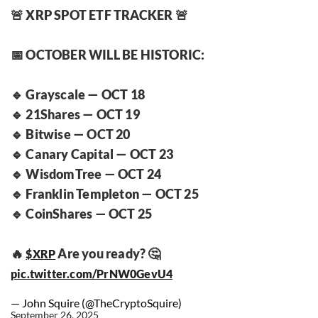
🚨 XRP SPOT ETF TRACKER 🚨
📅 OCTOBER WILL BE HISTORIC:
🔹 Grayscale — OCT 18
🔹 21Shares — OCT 19
🔹 Bitwise — OCT 20
🔹 Canary Capital — OCT 23
🔹 WisdomTree — OCT 24
🔹 Franklin Templeton — OCT 25
🔹 CoinShares — OCT 25
🔥
Are you ready? 🤔
$XRP
pic.twitter.com/PrNW0GevU4
— John Squire (@TheCryptoSquire)
September 26, 2025