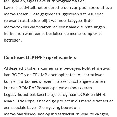
terugvallen, agressieve burnprogramma’s en
Layer‑2‑activiteit het onderscheiden van puur speculatieve
meme‑spelen. Deze gegevens suggereren dat SHIB een
relevant rotatiedoel blijft wanneer laaggeprijsde
meme‑tokens vlam vatten, en een naam die instellingen
herkennen wanneer ze besluiten de meme‑complex te
betreden.
Conclusie: LILPEPE’s opzet is anders
Al deze acht tokens kunnen snel bewegen. Politiek nieuws
kan BODEN en TRUMP doen oplichten. AI‑narratieven
kunnen Turbo nieuw leven inblazen. Exchange‑stromen
kunnen BOME of Popcat opnieuw aanwakkeren.
Legacy‑liquiditeit keert altijd terug naar DOGE en SHIB.
Maar
Little Pepe
is het enige project in dit mandje dat actief
een speciale Layer‑2‑omgeving bouwt om
meme‑handelsvolume op infrastructuurniveau te vangen,