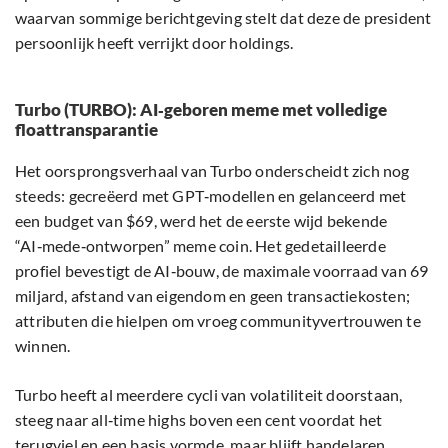
waarvan sommige berichtgeving stelt dat deze de president
persoonlijk heeft verrijkt door holdings.
Turbo (TURBO): AI‑geboren meme met volledige
floattransparantie
Het oorsprongsverhaal van Turbo onderscheidt zich nog
steeds: gecreëerd met GPT‑modellen en gelanceerd met
een budget van $69, werd het de eerste wijd bekende
“AI‑mede‑ontworpen” meme coin. Het gedetailleerde
profiel bevestigt de AI‑bouw, de maximale voorraad van 69
miljard, afstand van eigendom en geen transactiekosten;
attributen die hielpen om vroeg communityvertrouwen te
winnen.
Turbo heeft al meerdere cycli van volatiliteit doorstaan,
steeg naar all‑time highs boven een cent voordat het
terugviel en een basis vormde, maar blijft handelaren