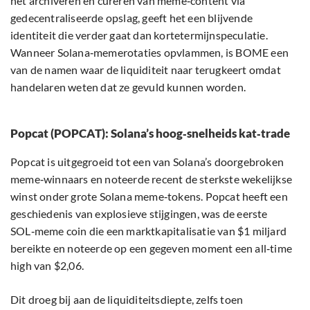
het archiveren en cureren van meme‑content via
gedecentraliseerde opslag, geeft het een blijvende
identiteit die verder gaat dan kortetermijnspeculatie.
Wanneer Solana‑memerotaties opvlammen, is BOME een
van de namen waar de liquiditeit naar terugkeert omdat
handelaren weten dat ze gevuld kunnen worden.
Popcat (POPCAT): Solana’s hoog‑snelheids kat‑trade
Popcat is uitgegroeid tot een van Solana’s doorgebroken
meme‑winnaars en noteerde recent de sterkste wekelijkse
winst onder grote Solana meme‑tokens. Popcat heeft een
geschiedenis van explosieve stijgingen, was de eerste
SOL‑meme coin die een marktkapitalisatie van $1 miljard
bereikte en noteerde op een gegeven moment een all‑time
high van $2,06.
Dit droeg bij aan de liquiditeitsdiepte, zelfs toen