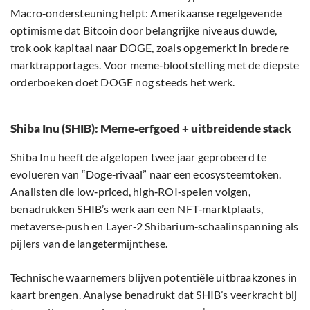
Macro‑ondersteuning helpt: Amerikaanse regelgevende
optimisme dat Bitcoin door belangrijke niveaus duwde,
trok ook kapitaal naar DOGE, zoals opgemerkt in bredere
marktrapportages. Voor meme‑blootstelling met de diepste
orderboeken doet DOGE nog steeds het werk.
Shiba Inu (SHIB): Meme‑erfgoed + uitbreidende stack
Shiba Inu heeft de afgelopen twee jaar geprobeerd te
evolueren van “Doge‑rivaal” naar een ecosysteemtoken.
Analisten die low‑priced, high‑ROI‑spelen volgen,
benadrukken SHIB’s werk aan een NFT‑marktplaats,
metaverse‑push en Layer‑2 Shibarium‑schaalinspanning als
pijlers van de langetermijnthese.
Technische waarnemers blijven potentiële uitbraakzones in
kaart brengen. Analyse benadrukt dat SHIB’s veerkracht bij