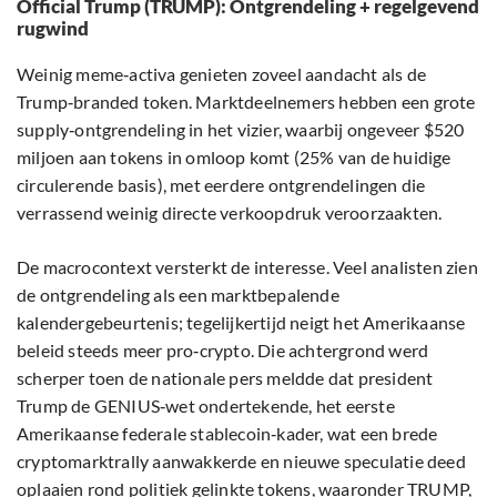
Official Trump (TRUMP): Ontgrendeling + regelgevend
rugwind
Weinig meme‑activa genieten zoveel aandacht als de
Trump‑branded token. Marktdeelnemers hebben een grote
supply‑ontgrendeling in het vizier, waarbij ongeveer $520
miljoen aan tokens in omloop komt (25% van de huidige
circulerende basis), met eerdere ontgrendelingen die
verrassend weinig directe verkoopdruk veroorzaakten.
De macrocontext versterkt de interesse. Veel analisten zien
de ontgrendeling als een marktbepalende
kalendergebeurtenis; tegelijkertijd neigt het Amerikaanse
beleid steeds meer pro‑crypto. Die achtergrond werd
scherper toen de nationale pers meldde dat president
Trump de GENIUS‑wet ondertekende, het eerste
Amerikaanse federale stablecoin‑kader, wat een brede
cryptomarktrally aanwakkerde en nieuwe speculatie deed
oplaaien rond politiek gelinkte tokens, waaronder TRUMP,