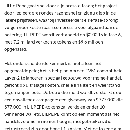
Little Pepe gaat snel door zijn presale‑fasen; het project
doorliep eerdere rondes razendsnel en zit nu diep in de
latere prijsfasen, waarbij investeerders elke fase‑sprong
volgen voor kostenbasiscompressie voorafgaand aan de
notering. LILPEPE wordt verhandeld op $0,0016 in fase 6,
met 7,2 miljard verkochte tokens en $9,6 miljoen
opgehaald.
Het onderscheidende kenmerk is niet alleen het
opgehaalde geld; het is het plan om een EVM‑compatibele
Layer‑2 te lanceren, speciaal gebouwd voor meme‑handel,
gericht op ultralage kosten, snelle finaliteit en weerstand
tegen sniper‑bots. De betrokkenheid wordt versterkt door
een opvallende campagne: een giveaway van $777.000 die
$77.000 in LILPEPE‑tokens zal verdelen onder 10
winnende wallets. LILPEPE komt op een moment dat het
handelsvolume in memes hoog is, met gebruikers die
gefrustreerd zijn door hoge L1‑kosten. Met de tokenclaim