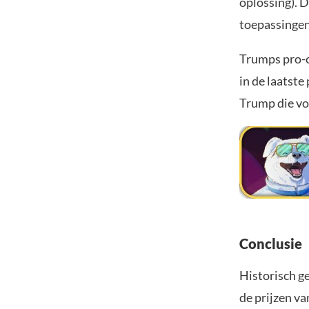
oplossing). D
toepassingen
Trumps pro-c
in de laatste
Trump die voo
Conclusie
Historisch g
de prijzen v