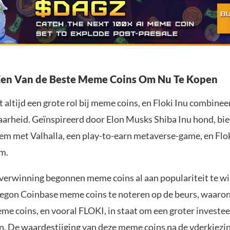
 Een Van de Beste Meme Coins Om Nu Te Kopen
altijd een grote rol bij meme coins, en Floki Inu combinee
aarheid. Geïnspireerd door Elon Musks Shiba Inu hond, bi
em met Valhalla, een play-to-earn metaverse-game, en Flok
m.
erwinning begonnen meme coins al aan populariteit te w
egon Coinbase meme coins te noteren op de beurs, waaro
eme coins, en vooral FLOKI, in staat om een groter investe
en. De waardestijging van deze meme coins na de vderkiezin