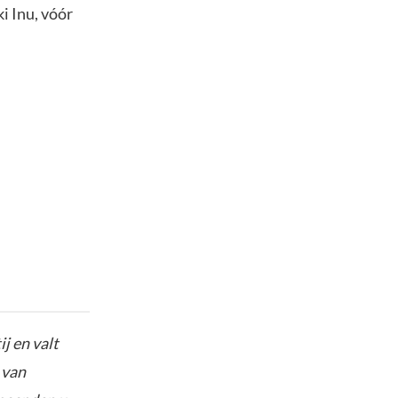
ki Inu, vóór
j en valt
 van