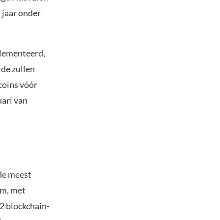
 jaar onder
plementeerd,
rde zullen
coins vóór
uari van
 de meest
em, met
2 blockchain-