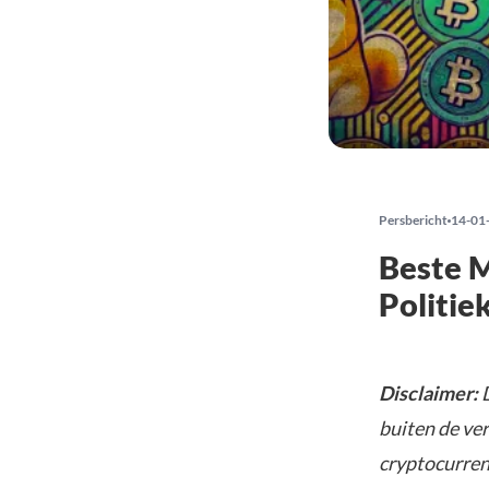
Persbericht
14-01
Beste 
Politie
Disclaimer:
D
buiten de ve
cryptocurrenc