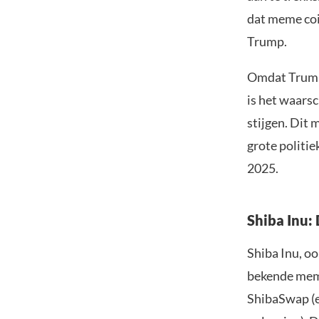
dat meme coi
Trump.
Omdat Trump 
is het waarsc
stijgen. Dit
grote politi
2025.
Shiba Inu:
Shiba Inu, oo
bekende meme
ShibaSwap (e