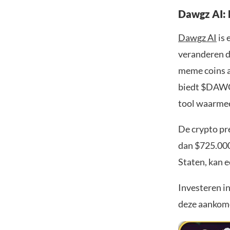
Dawgz AI: 
Dawgz AI
is 
veranderen do
meme coins a
biedt $DAWGZ
tool waarmee
De crypto pr
dan $725.000
Staten, kan e
Investeren i
deze aankome