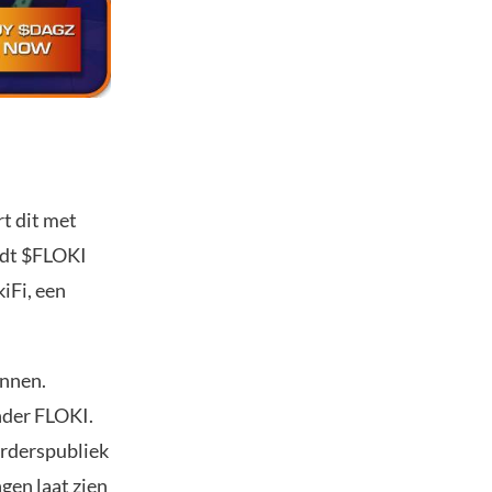
rt dit met
edt $FLOKI
iFi, een
innen.
nder FLOKI.
erderspubliek
gen laat zien