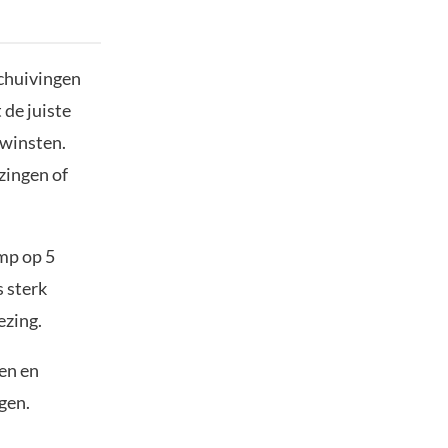
schuivingen
 de juiste
 winsten.
zingen of
ump op 5
 sterk
ezing.
den en
ngen.