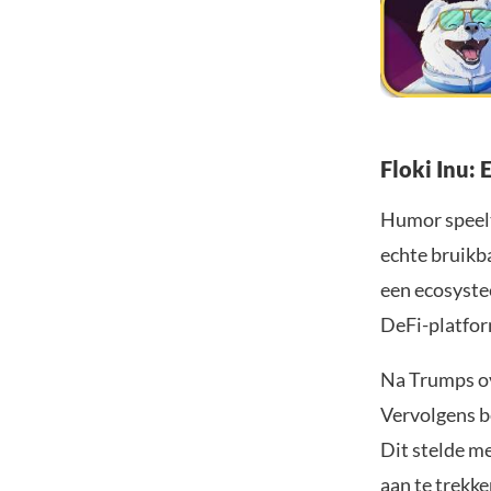
Floki Inu:
Humor speelt 
echte bruikb
een ecosyste
DeFi-platfor
Na Trumps ov
Vervolgens b
Dit stelde m
aan te trekk