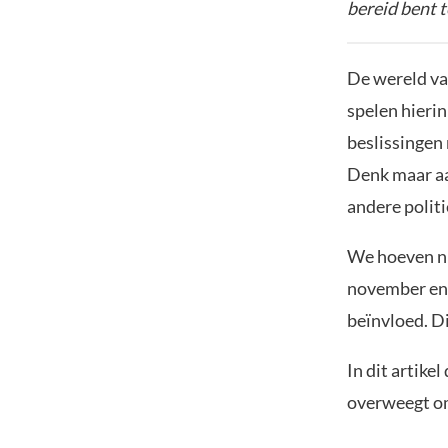
bereid bent t
De wereld van
spelen hierin
beslissingen
Denk maar aa
andere polit
We hoeven nie
november en 
beïnvloed. Di
In dit artike
overweegt om