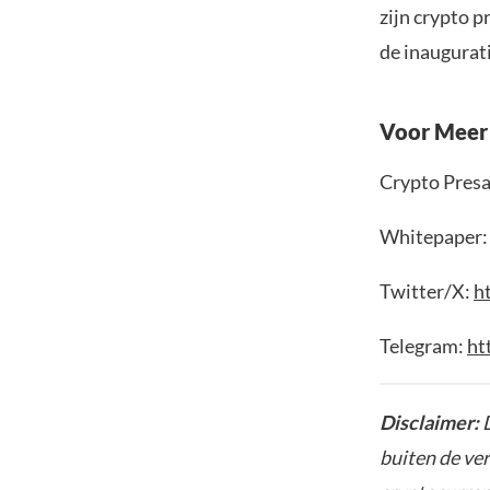
zijn crypto p
de inaugurat
Voor Meer 
Crypto Presa
Whitepaper
Twitter/X:
h
Telegram:
ht
Disclaimer:
D
buiten de ve