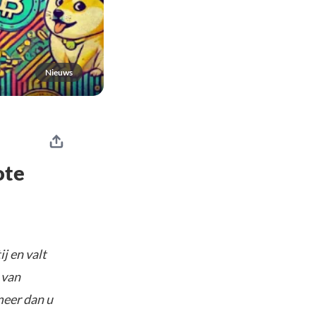
Nieuws
ote
j en valt
 van
meer dan u