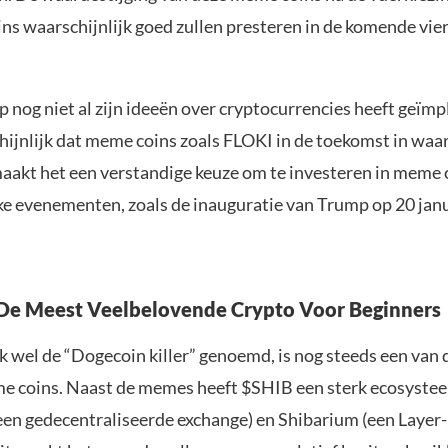
ns waarschijnlijk goed zullen presteren in de komende vier
nog niet al zijn ideeën over cryptocurrencies heeft geïm
hijnlijk dat meme coins zoals FLOKI in de toekomst in waa
 maakt het een verstandige keuze om te investeren in meme 
eke evenementen, zoals de inauguratie van Trump op 20 jan
 De Meest Veelbelovende Crypto Voor Beginners
k wel de “Dogecoin killer” genoemd, is nog steeds een van
 coins. Naast de memes heeft $SHIB een sterk ecosyste
en gedecentraliseerde exchange) en Shibarium (een Layer-