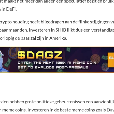
it maakt het meer dan alleen een speculatief bezit en brui
 in DeFi.
rypto houding heeft bijgedragen aan de flinke stijgingen v
 paar maanden. Investeren in SHIB lijkt dus een verstandig
rlopig de baas zal zijn in Amerika.
ezien hebben grote politieke gebeurtenissen een aanzienlij
an meme coins. Investeren in de beste meme coins zoals
Daw