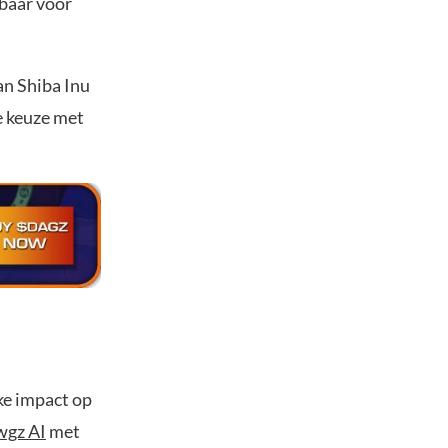
kbaar voor
an Shiba Inu
e keuze met
ke impact op
gz AI
met