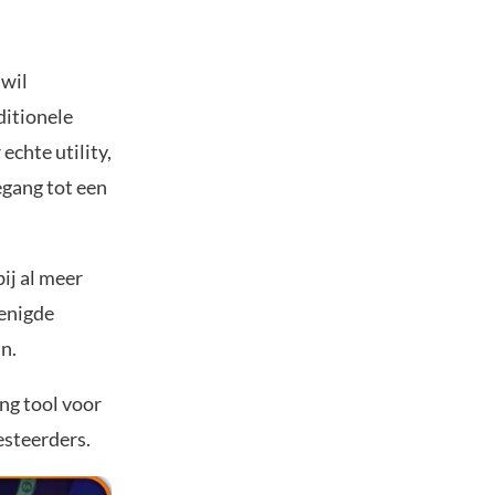
 wil
ditionele
chte utility,
egang tot een
ij al meer
renigde
jn.
ng tool voor
esteerders.