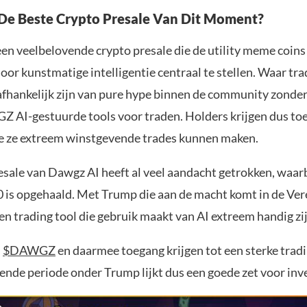
De Beste Crypto Presale Van Dit Moment?
een veelbelovende crypto presale die de utility meme coins
or kunstmatige intelligentie centraal te stellen. Waar tra
fhankelijk zijn van pure hype binnen de community zonder e
 AI-gestuurde tools voor traden. Holders krijgen dus to
 ze extreem winstgevende trades kunnen maken.
esale van Dawgz AI heeft al veel aandacht getrokken, waarb
 is opgehaald. Met Trump die aan de macht komt in de Ve
en trading tool die gebruik maakt van AI extreem handig zi
n
$DAWGZ
en daarmee toegang krijgen tot een sterke tradi
nde periode onder Trump lijkt dus een goede zet voor inv