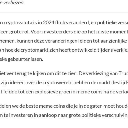
e verliezen.
 cryptovaluta is in 2024 flink veranderd, en politieke ver
 een grote rol. Voor investeerders die op het juiste moment
 nemen, kunnen deze veranderingen leiden tot aanzienlijke
n hoe de cryptomarkt zich heeft ontwikkeld tijdens verkie
ieke gebeurtenissen.
t ver terug te kijken om dit te zien. De verkiezing van Tr
zijn ideeën over de cryptowereld hebben de markt destijds
t leidde tot een explosieve groei in meme coins na de verki
l delen we de beste meme coins die je in de gaten moet hou
 te investeren in aanloop naar grote politieke verschuivi