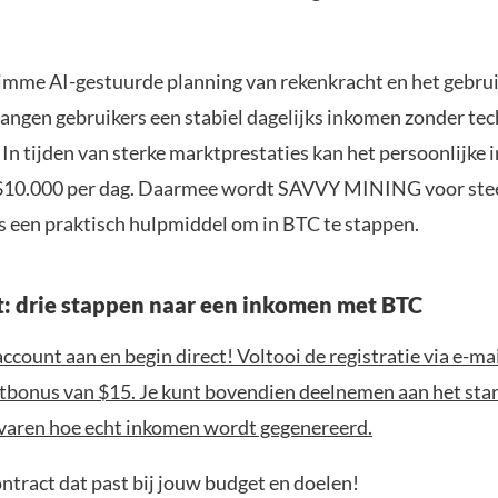
limme AI-gestuurde planning van rekenkracht en het gebru
vangen gebruikers een stabiel dagelijks inkomen zonder te
In tijden van sterke marktprestaties kan het persoonlijke 
 $10.000 per dag. Daarmee wordt SAVVY MINING voor ste
s een praktisch hulpmiddel om in BTC te stappen.
rt: drie stappen naar een inkomen met BTC
ccount aan en begin direct! Voltooi de registratie via e-ma
bonus van $15. Je kunt bovendien deelnemen aan het star
rvaren hoe echt inkomen wordt gegenereerd.
ontract dat past bij jouw budget en doelen!