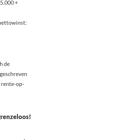
$5.000 +
nettowinst:
h de
jgeschreven
 rente-op-
grenzeloos!