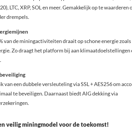
), LTC, XRP, SOL en meer. Gemakkelijk op te waarderen of
der drempels.
nergiemijnen
 van de miningactiviteiten draait op schone energie zoal
rgie. Zo draagt het platform bij aan klimaatdoelstellinge
.
 beveiliging
k van een dubbele versleuteling via SSL + AES256 om acco
maal te beveiligen. Daarnaast biedt AIG dekking via
rzekeringen.
en veilig miningmodel voor de toekomst!