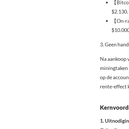
【Bitcoi
$2.130.
【On-rac
$10.000
3. Geen hand
Na aankoop v
miningtaken 
op de accoun
rente-effect
Kernvoorde
1. Uitnodigi