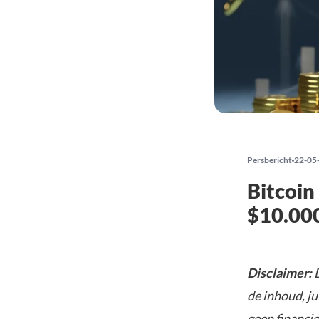
Persbericht
22-05
Bitcoin
$10.00
Disclaimer:
D
de inhoud, ju
geen financie