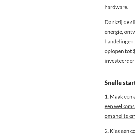
hardware.
Dankzij de s
energie, ont
handelingen. 
oplopen tot
investeerder
Snelle sta
1. Maak een a
een welkomst
om snel te e
2. Kies een c