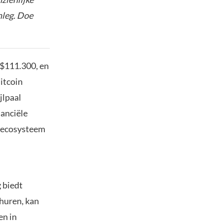
nleg. Doe
n $111.300, en
itcoin
jlpaal
nanciële
e ecosysteem
 biedt
huren, kan
en in