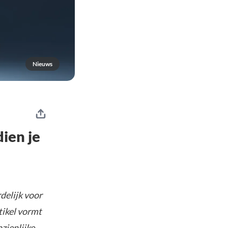
Nieuws
ien je
delijk voor
tikel vormt
nzienlijke