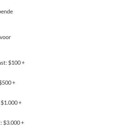
opende
 voor
st: $100 +
$500 +
 $1.000 +
: $3.000 +