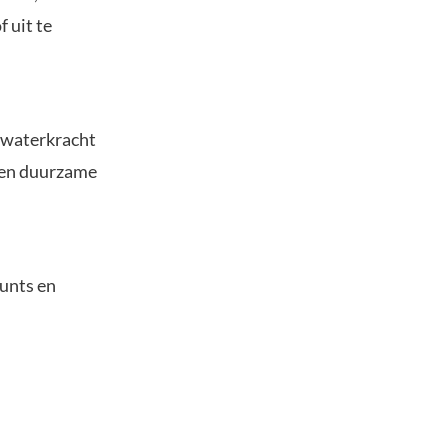
 uit te
s waterkracht
n en duurzame
unts en