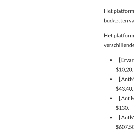
Het platform
budgetten va
Het platform
verschillend
【Ervari
$10,20.
【AntMin
$43,40.
【Ant Mi
$130.
【AntMin
$607,50