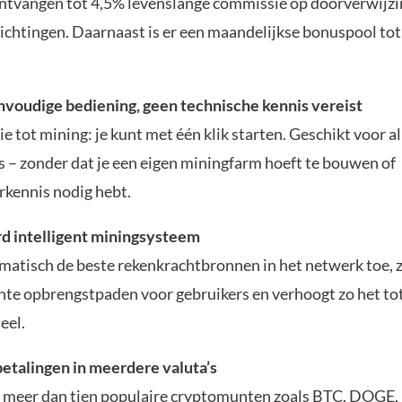
ntvangen tot 4,5% levenslange commissie op doorverwijzi
lichtingen. Daarnaast is er een maandelijkse bonuspool tot
envoudige bediening, geen technische kennis vereist
ie tot mining: je kunt met één klik starten. Geschikt voor a
s – zonder dat je een eigen miningfarm hoeft te bouwen of
kennis nodig hebt.
rd intelligent miningsysteem
omatisch de beste rekenkrachtbronnen in het netwerk toe, 
ënte opbrengstpaden voor gebruikers en verhoogt zo het to
eel.
 betalingen in meerdere valuta’s
 meer dan tien populaire cryptomunten zoals BTC, DOGE