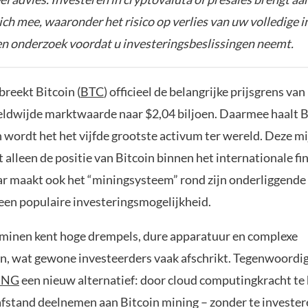
zich mee, waaronder het risico op verlies van uw volledige i
gen onderzoek voordat u investeringsbeslissingen neemt.
breekt Bitcoin (
BTC
) officieel de belangrijke prijsgrens va
reldwijde marktwaarde naar $2,04 biljoen. Daarmee haalt B
 wordt het het vijfde grootste activum ter wereld. Deze mi
t alleen de positie van Bitcoin binnen het internationale fi
r maakt ook het “miningsysteem” rond zijn onderliggend
een populaire investeringsmogelijkheid.
 minen kent hoge drempels, dure apparatuur en complexe
n, wat gewone investeerders vaak afschrikt. Tegenwoordig
ING
een nieuw alternatief: door cloud computingkracht te 
afstand deelnemen aan Bitcoin mining – zonder te invester