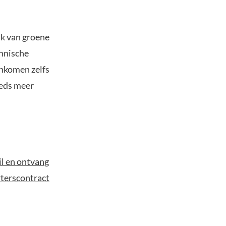
ik van groene
chnische
inkomen zelfs
eds meer
il en ontvang
terscontract