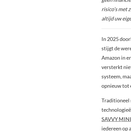
risico’s met 
altijd uw ei
In 2025 door
stijgt de we
Amazon in en
versterkt nie
systeem, maa
opnieuw tot 
Traditioneel
technologieë
SAVVY MIN
iedereen op 