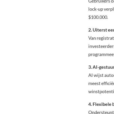
Gebruikers o
lock-up verp
$100.000.
2. Uiterst e
Van registrat
investeerder
programmeer
3. AI-gestuu
AI wijst aut
meest effici
winstpotenti
4. Flexibele
Ondersteunt