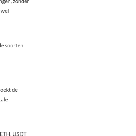
ngen, zonder
 wel
lle soorten
zoekt de
tale
, ETH, USDT