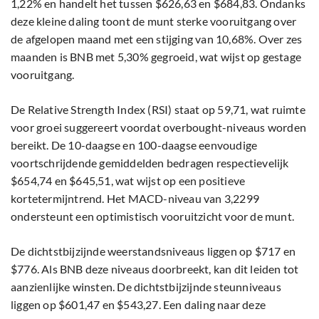
1,22% en handelt het tussen $626,63 en $684,83. Ondanks
deze kleine daling toont de munt sterke vooruitgang over
de afgelopen maand met een stijging van 10,68%. Over zes
maanden is BNB met 5,30% gegroeid, wat wijst op gestage
vooruitgang.
De Relative Strength Index (RSI) staat op 59,71, wat ruimte
voor groei suggereert voordat overbought-niveaus worden
bereikt. De 10-daagse en 100-daagse eenvoudige
voortschrijdende gemiddelden bedragen respectievelijk
$654,74 en $645,51, wat wijst op een positieve
kortetermijntrend. Het MACD-niveau van 3,2299
ondersteunt een optimistisch vooruitzicht voor de munt.
De dichtstbijzijnde weerstandsniveaus liggen op $717 en
$776. Als BNB deze niveaus doorbreekt, kan dit leiden tot
aanzienlijke winsten. De dichtstbijzijnde steunniveaus
liggen op $601,47 en $543,27. Een daling naar deze