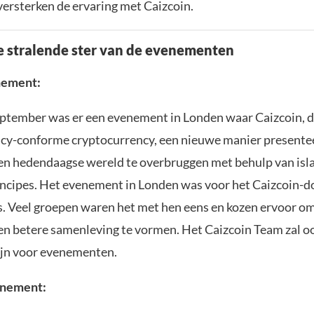
versterken de ervaring met Caizcoin.
e stralende ster van de evenementen
nement
:
ptember was er een evenement in Londen waar Caizcoin, d
cy-conforme cryptocurrency, een nieuwe manier presente
 en hedendaagse wereld te overbruggen met behulp van isl
rincipes. Het evenement in Londen was voor het Caizcoin-d
. Veel groepen waren het met hen eens en kozen ervoor o
n betere samenleving te vormen. Het Caizcoin Team zal oo
jn voor evenementen.
enement: