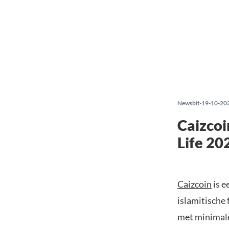
Newsbit
19-10-20
Caizcoi
Life 20
Caizcoin
is e
islamitische 
met minimale 