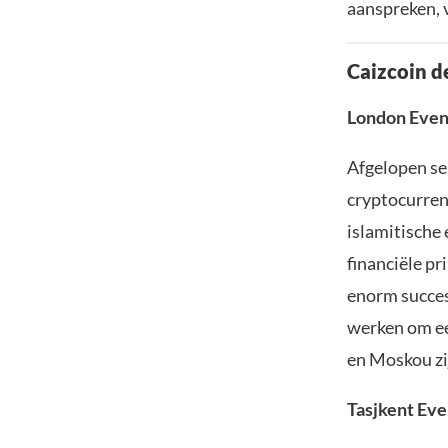
aanspreken, 
Caizcoin d
London
Eve
Afgelopen se
cryptocurren
islamitische
financiële p
enorm succes
werken om ee
en Moskou zi
Tasjkent Ev