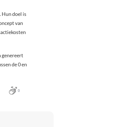
. Hun doel is
concept van
sactiekosten
n genereert
ussen de 0 en
0