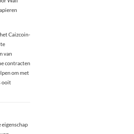
oor Wall
papieren
het Caizcoin-
 te
n van
me contracten
helpen om met
 ooit
re eigenschap