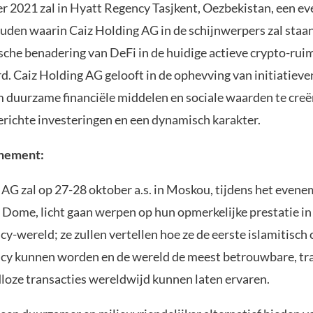
r 2021 zal in Hyatt Regency Tasjkent, Oezbekistan, een 
den waarin Caiz Holding AG in de schijnwerpers zal staan.
sche benadering van DeFi in de huidige actieve crypto-ru
. Caiz Holding AG gelooft in de ophevving van initiatieve
 duurzame financiële middelen en sociale waarden te creë
erichte investeringen en een dynamisch karakter.
nement:
 AG zal op 27-28 oktober a.s. in Moskou, tijdens het even
Dome, licht gaan werpen op hun opmerkelijke prestatie in
y-wereld; ze zullen vertellen hoe ze de eerste islamitisch
cy kunnen worden en de wereld de meest betrouwbare, tr
loze transacties wereldwijd kunnen laten ervaren.