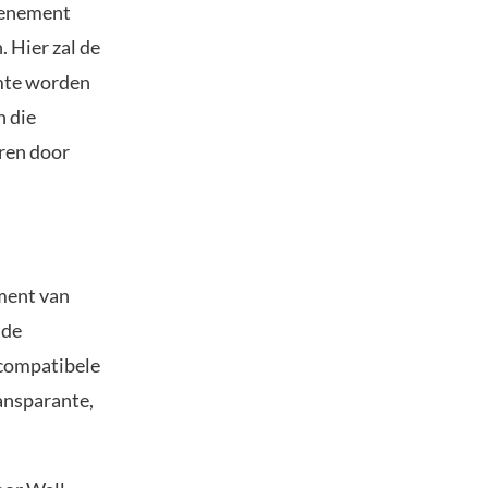
evenement
 Hier zal de
imte worden
n die
ren door
ement van
 de
 compatibele
ansparante,