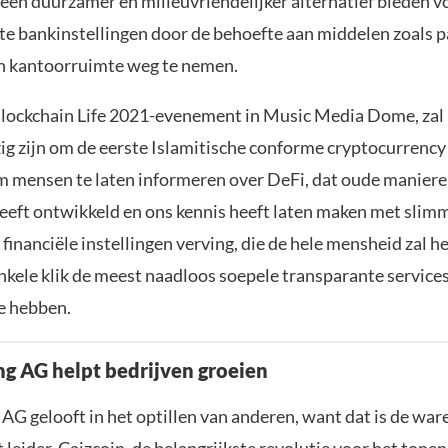
 een duurzamer en milieuvriendelijker alternatief bieden v
ote bankinstellingen door de behoefte aan middelen zoals 
n kantoorruimte weg te nemen.
Blockchain Life 2021-evenement in Music Media Dome, zal 
g zijn om de eerste Islamitische conforme cryptocurrency
 mensen te laten informeren over DeFi, dat oude maniere
heeft ontwikkeld en ons kennis heeft laten maken met slim
financiële instellingen verving, die de hele mensheid zal 
nkele klik de meest naadloos soepele transparante services
e hebben.
ng AG helpt bedrijven groeien
AG gelooft in het optillen van anderen, want dat is de wa