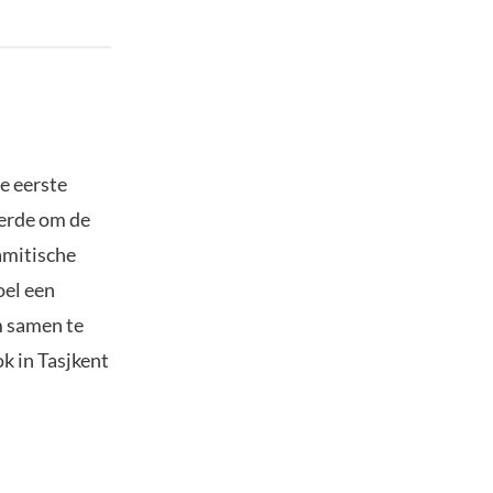
e eerste
erde om de
amitische
oel een
m samen te
k in Tasjkent