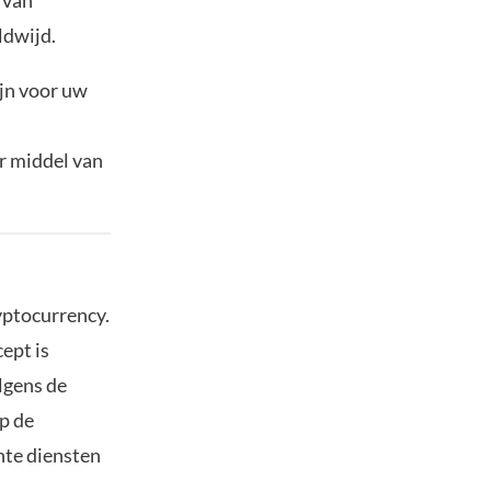
 van
ldwijd.
ijn voor uw
r middel van
ryptocurrency.
ept is
lgens de
op de
nte diensten