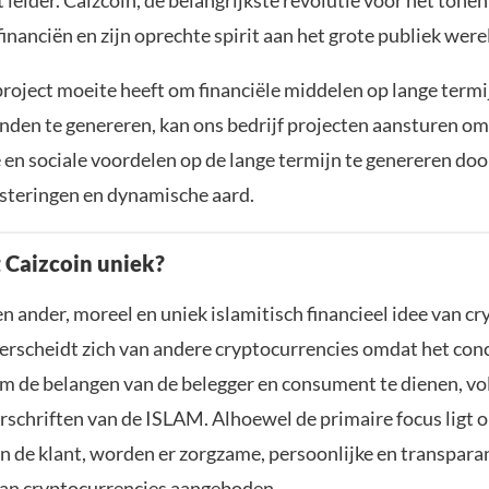
 leider. Caizcoin, de belangrijkste revolutie voor het tonen
financiën en zijn oprechte spirit aan het grote publiek were
project moeite heeft om financiële middelen op lange term
den te genereren, kan ons bedrijf projecten aansturen om
en sociale voordelen op de lange termijn te genereren doo
esteringen en dynamische aard.
Caizcoin uniek?
en ander, moreel en uniek islamitisch financieel idee van c
erscheidt zich van andere cryptocurrencies omdat het conc
 de belangen van de belegger en consument te dienen, vo
rschriften van de ISLAM. Alhoewel de primaire focus ligt 
n de klant, worden er zorgzame, persoonlijke en transpara
an cryptocurrencies aangeboden.