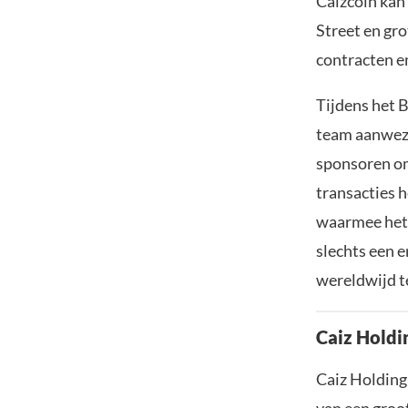
Caizcoin kan
Street en gr
contracten e
Tijdens het 
team aanwezi
sponsoren om
transacties 
waarmee het 
slechts een e
wereldwijd t
Caiz Holdi
Caiz Holding 