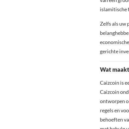
van een groot
islamitische 
Zelfs als uw 
belanghebben
economische 
gerichte inv
Wat maakt 
Caizcoin is e
Caizcoin ond
ontworpen om
regels en voo
behoeften va
met behulp v