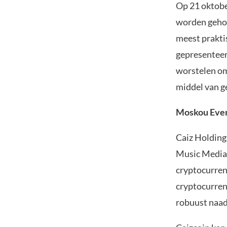
Op 21 oktobe
worden gehou
meest prakti
gepresenteerd
worstelen om
middel van g
Moskou Eve
Caiz Holding
Music Media 
cryptocurrenc
cryptocurren
robuust naad