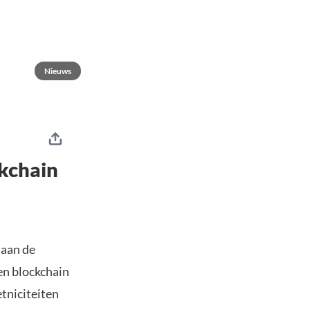
Nieuws
ckchain
 aan de
en blockchain
tniciteiten