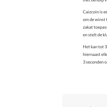
Caizcoin is e
om de winst t
zakat toepas
en stelt de k
Het kan tot 
hiernaast elk
3 seconden o