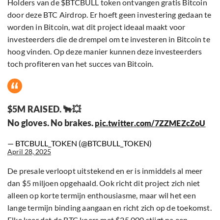
Holders van de $BTCBULL token ontvangen gratis Bitcoin
door deze BTC Airdrop. Er hoeft geen investering gedaan te
worden in Bitcoin, wat dit project ideaal maakt voor
investeerders die de drempel om te investeren in Bitcoin te
hoog vinden. Op deze manier kunnen deze investeerders
toch profiteren van het succes van Bitcoin.
$5M RAISED. 🐂💥
No gloves. No brakes.
pic.twitter.com/7ZZMEZcZoU
— BTCBULL_TOKEN (@BTCBULL_TOKEN)
April 28, 2025
De presale verloopt uitstekend en er is inmiddels al meer
dan $5 miljoen opgehaald. Ook richt dit project zich niet
alleen op korte termijn enthousiasme, maar wil het een
lange termijn binding aangaan en richt zich op de toekomst.
Elke keer dat de BTC koers met $25,000 stijgt na een