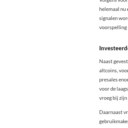
helemaal nu e
signalen word
voorspelling 
Investeerd
Naast gevest
altcoins, voo
presales eno
voor de laags
vroeg bij zi
Daarnaast vr
gebruikmaken