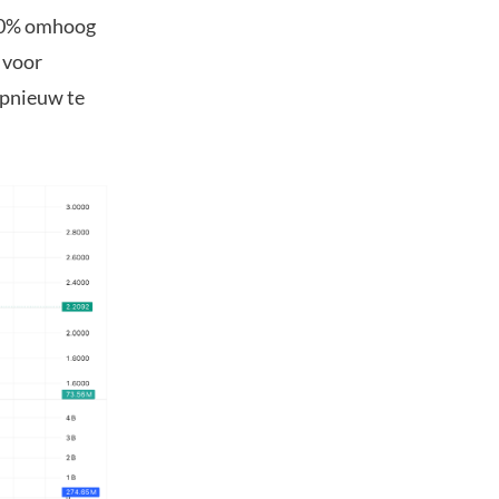
300% omhoog
 voor
opnieuw te