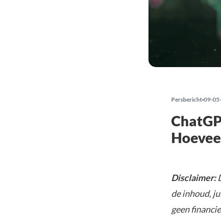
Persbericht
09-05
ChatGP
Hoevee
Disclaimer:
D
de inhoud, ju
geen financie