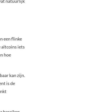
at natuurlijk
n een flinke
 altcoins iets
en hoe
aar kan zijn.
nt is de
inkt
r bereiken,