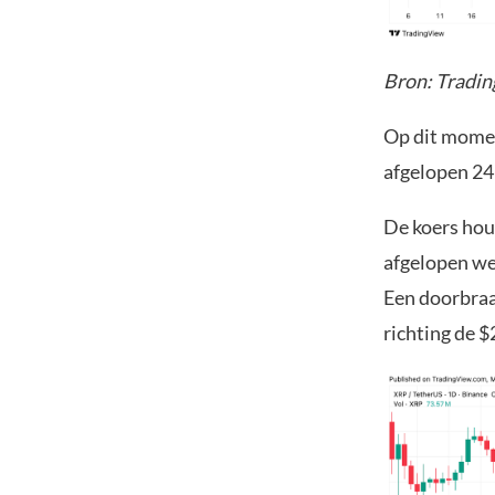
Bron: Tradi
Op dit moment
afgelopen 24
De koers hou
afgelopen wek
Een doorbraa
richting de $