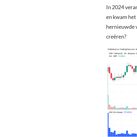
In 2024 vera
en kwam het z
hernieuwde ve
creëren?