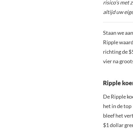
risico’s met 
altijd uw ei
Staan we aan
Ripple waard
richting de $
vier na groot
Ripple koe
De Ripple ko
het in de top
bleef het ver
$1 dollar gre