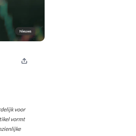
Nieuws
–
delijk voor
tikel vormt
nzienlijke