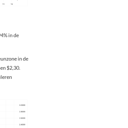
94% in de
eunzone in de
 en $2,30.
uleren