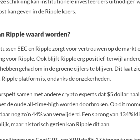
ze schikking kan institutionele investeerders uitnodigen w
ost kan geven in de Ripple koers.
an Ripple waard worden?
 tussen SEC en Ripple zorgt voor vertrouwen op de markt e
g voor Ripple. Ook blijft Ripple erg positief, terwijl andere
ebben gehad om in de groene cijfers te blijven. Dit laat zi
 Ripple platform is, ondanks de onzekerheden.
spelt samen met andere crypto experts dat $5 dollar haalb
oet de oude all-time-high worden doorbroken. Op dit mome
 daar nog zo’n 44% van verwijderd. Een sprong van 134% kl
ijk, maar historisch gezien kan Ripple dit aan.
spellingen van ChatGPT kan XRP de $5,17 binnen twee jaa