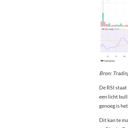
Bron: Tradi
De RSI staat 
een licht bu
genoeg is he
Dit kan te m