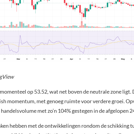
ngView
momenteel op 53.52, wat net boven de neutrale zone ligt. D
llish momentum, met genoeg ruimte voor verdere groei. Op
t handelsvolume met zo’n 104% gestegen in de afgelopen 24
aken hebben met de ontwikkelingen rondom de schikking t