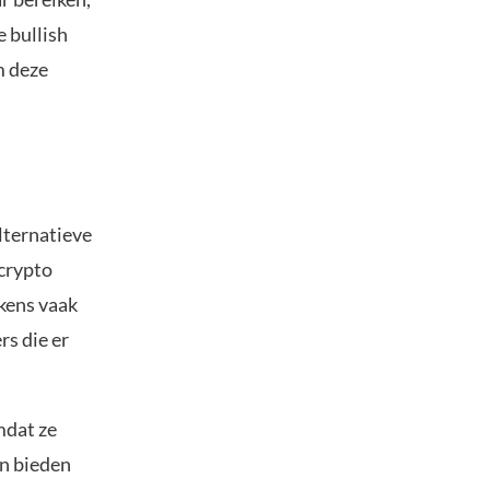
e bullish
m deze
lternatieve
 crypto
kens vaak
rs die er
mdat ze
en bieden