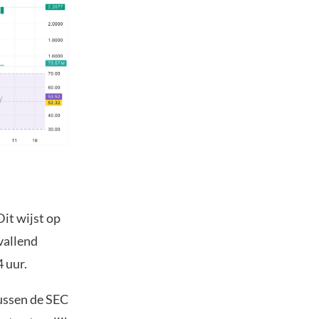
it wijst op
vallend
 uur.
ussen de SEC