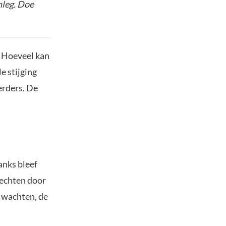
nleg. Doe
? Hoeveel kan
e stijging
erders. De
anks bleef
evechten door
h wachten, de