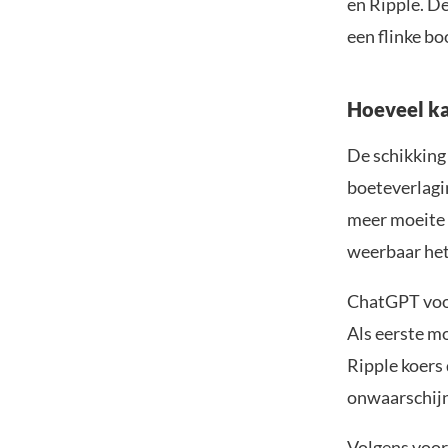
en Ripple. De
een flinke bo
Hoeveel k
De schikking
boeteverlagin
meer moeite h
weerbaar het
ChatGPT voor
Als eerste m
Ripple koers
onwaarschijnl
Volgens voor