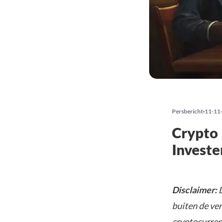
Persbericht
11-11
Crypto 
Invest
Disclaimer:
D
buiten de ve
cryptocurrenc