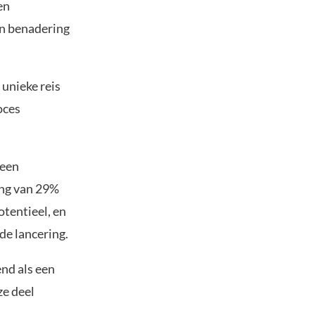
en
jn benadering
unieke reis
oces
 een
ing van 29%
otentieel, en
de lancering.
nd als een
ze deel