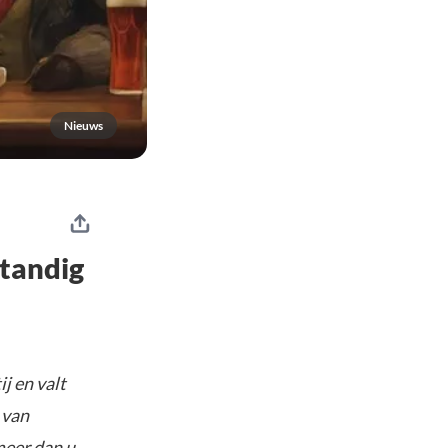
Nieuws
standig
j en valt
 van
meer dan u