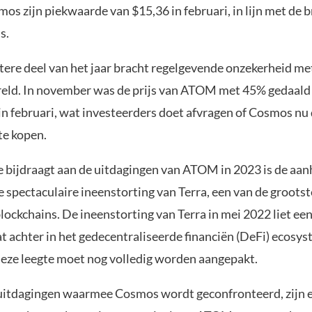
os zijn piekwaarde van $15,36 in februari, in lijn met de 
s.
atere deel van het jaar bracht regelgevende onzekerheid me
eld. In november was de prijs van ATOM met 45% gedaald 
 in februari, wat investeerders doet afvragen of Cosmos nu
te kopen.
ie bijdraagt aan de uitdagingen van ATOM in 2023 is de a
e spectaculaire ineenstorting van Terra, een van de groot
ockchains. De ineenstorting van Terra in mei 2022 liet een
at achter in het gedecentraliseerde financiën (DeFi) ecosy
eze leegte moet nog volledig worden aangepakt.
itdagingen waarmee Cosmos wordt geconfronteerd, zijn 