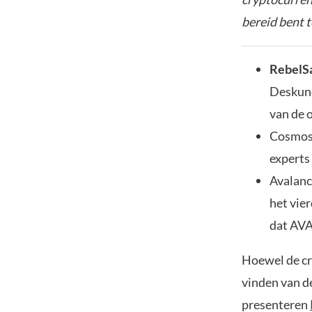
bereid bent t
RebelS
Deskund
van de 
Cosmos 
experts
Avalanc
het vie
dat AVA
Hoewel de cry
vinden van d
presenteren