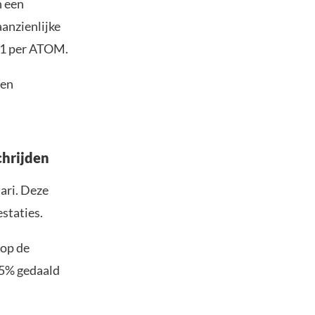
n een
anzienlijke
,71 per ATOM.
een
chrijden
ari. Deze
staties.
 op de
45% gedaald