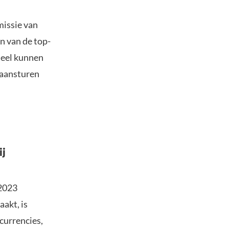
missie van
n van de top-
 deel kunnen
 aansturen
ij
 2023
akt, is
currencies,