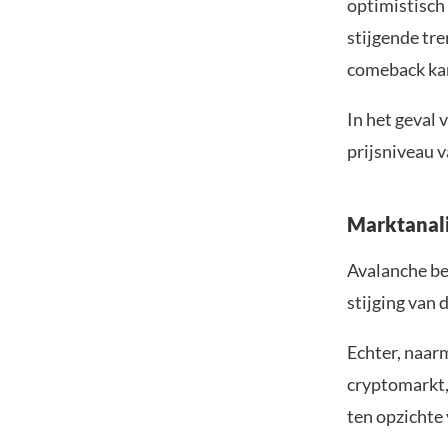
optimistisch
stijgende tr
comeback kan
In het geval
prijsniveau 
Marktanali
Avalanche be
stijging van 
Echter, naar
cryptomarkt,
ten opzichte 