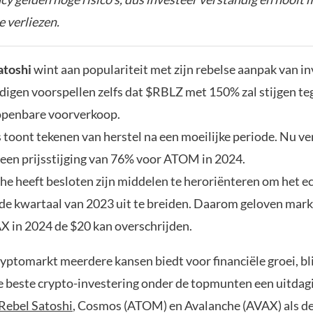
e verliezen.
atoshi
wint aan populariteit met zijn rebelse aanpak van in
igen voorspellen zelfs dat $RBLZ met 150% zal stijgen te
openbare voorverkoop.
toont tekenen van herstel na een moeilijke periode. Nu v
 een prijsstijging van 76% voor ATOM in 2024.
he heeft besloten zijn middelen te heroriënteren om het e
rde kwartaal van 2023 uit te breiden. Daarom geloven mark
X in 2024 de $20 kan overschrijden.
ptomarkt meerdere kansen biedt voor financiële groei, bli
e beste crypto-investering onder de topmunten een uitdag
Rebel Satoshi
, Cosmos (ATOM) en Avalanche (AVAX) als d