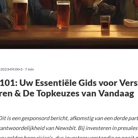
-2023
09:00
3 - 7 min
101: Uw Essentiële Gids voor Ver
eren & De Topkeuzes van Vandaag
it is een gesponsord bericht, afkomstig van een derde parti
rantwoordelijkheid van Newsbit. Bij investeren in presales
y gelden hoge risico’s, dus investeer verstandig en nooit 