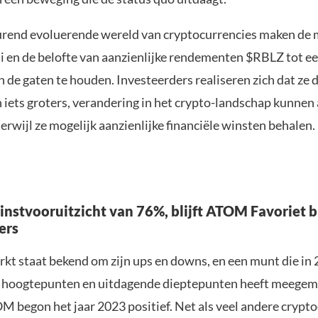
urend evoluerende wereld van cryptocurrencies maken de 
i en de belofte van aanzienlijke rendementen $RBLZ tot ee
n de gaten te houden. Investeerders realiseren zich dat ze
 iets groters, verandering in het crypto-landschap kunnen
rwijl ze mogelijk aanzienlijke financiële winsten behalen.
nstvooruitzicht van 76%, blijft ATOM Favoriet b
ers
kt staat bekend om zijn ups en downs, en een munt die in
 hoogtepunten en uitdagende dieptepunten heeft meegema
 begon het jaar 2023 positief. Net als veel andere crypto