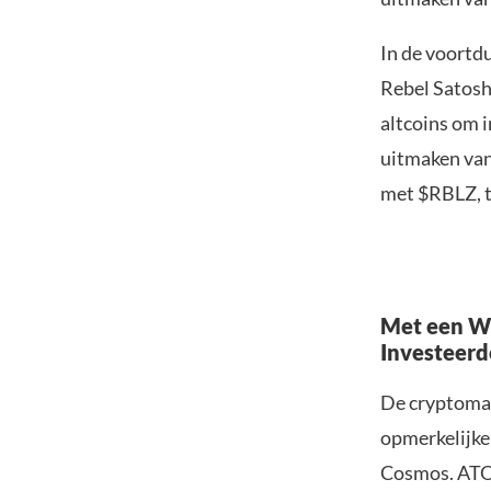
In de voortd
Rebel Satosh
altcoins om i
uitmaken van
met $RBLZ, te
Met een Wi
Investeerd
De cryptomar
opmerkelijke
Cosmos. ATOM