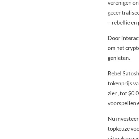
verenigen on
gecentralise
– rebellie en
Door interac
om het crypt
genieten.
Rebel Satosh
tokenprijs v
zien, tot $0,
voorspellen 
Nu investeer
topkeuze voor
uitmaken van