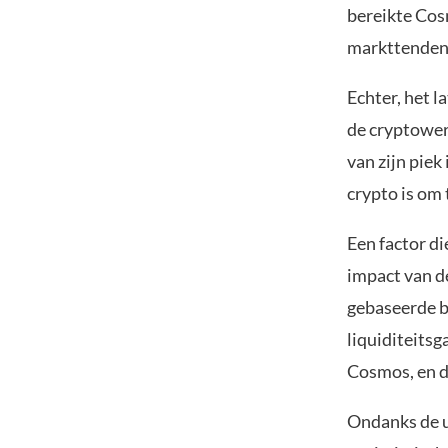
bereikte Cosm
markttenden
Echter, het l
de cryptower
van zijn piek
crypto is om 
Een factor d
impact van d
gebaseerde bl
liquiditeitsg
Cosmos, en d
Ondanks de u