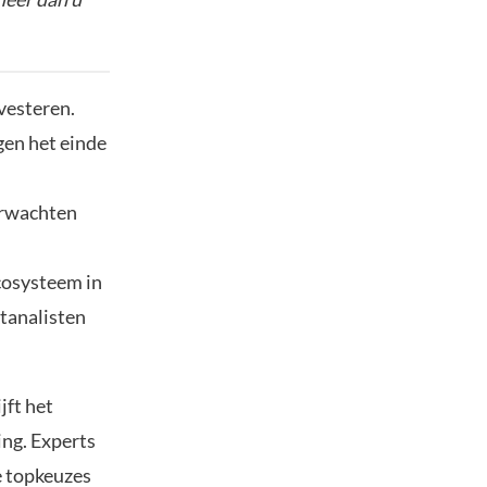
vesteren.
gen het einde
erwachten
cosysteem in
tanalisten
jft het
ing. Experts
e topkeuzes