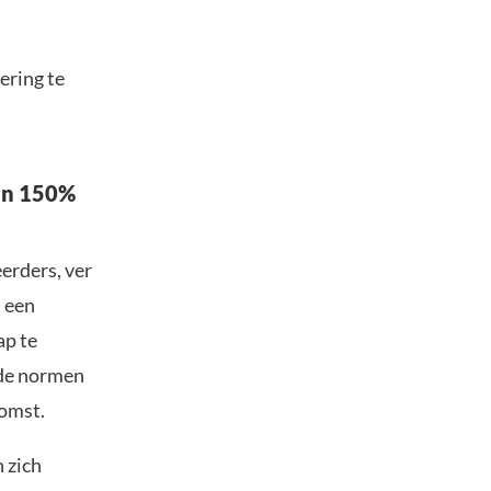
ering te
an 150%
erders, ver
n een
ap te
gde normen
komst.
 zich