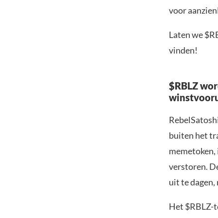
voor aanzien
Laten we $RB
vinden!
$RBLZ word
winstvooru
RebelSatoshi 
buiten het t
memetoken, i
verstoren. D
uit te dagen,
Het $RBLZ-to