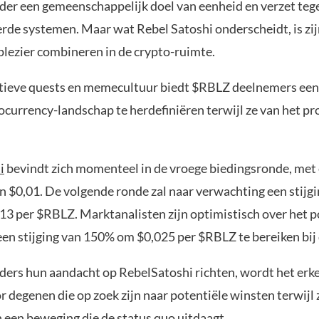
der een gemeenschappelijk doel van eenheid en verzet teg
erde systemen. Maar wat Rebel Satoshi onderscheidt, is zi
 plezier combineren in de crypto-ruimte.
tieve quests en memecultuur biedt $RBLZ deelnemers een 
ocurrency-landschap te herdefiniëren terwijl ze van het pr
i
bevindt zich momenteel in de vroege biedingsronde, met
an $0,01. De volgende ronde zal naar verwachting een stijg
013 per $RBLZ. Marktanalisten zijn optimistisch over het p
een stijging van 150% om $0,025 per $RBLZ te bereiken bij 
ders hun aandacht op RebelSatoshi richten, wordt het erke
 degenen die op zoek zijn naar potentiële winsten terwijl 
 een beweging die de status quo uitdaagt.