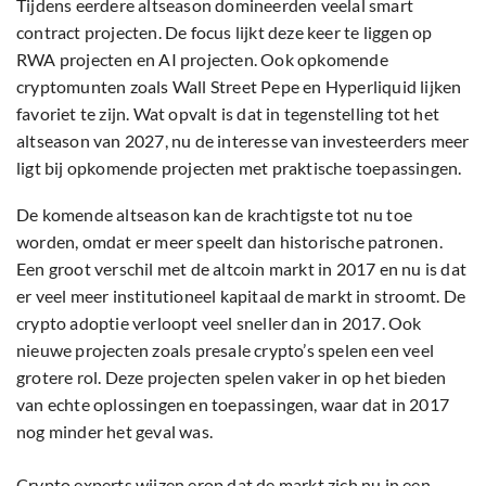
Tijdens eerdere altseason domineerden veelal smart
contract projecten. De focus lijkt deze keer te liggen op
RWA projecten en AI projecten. Ook opkomende
cryptomunten zoals Wall Street Pepe en Hyperliquid lijken
favoriet te zijn. Wat opvalt is dat in tegenstelling tot het
altseason van 2027, nu de interesse van investeerders meer
ligt bij opkomende projecten met praktische toepassingen.
De komende altseason kan de krachtigste tot nu toe
worden, omdat er meer speelt dan historische patronen.
Een groot verschil met de altcoin markt in 2017 en nu is dat
er veel meer institutioneel kapitaal de markt in stroomt. De
crypto adoptie verloopt veel sneller dan in 2017. Ook
nieuwe projecten zoals presale crypto’s spelen een veel
grotere rol. Deze projecten spelen vaker in op het bieden
van echte oplossingen en toepassingen, waar dat in 2017
nog minder het geval was.
Crypto experts wijzen erop dat de markt zich nu in een