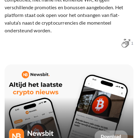
verschillende promoties en bonussen aangeboden. Het
platform staat ook open voor het ontvangen van fiat-
valuta’s naast de cryptocurrencies die momenteel
ondersteund worden.
1