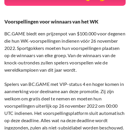
Voorspellingen voor winnaars van het WK
BC.GAME biedt een prijzenpot van $100.000 voor degenen
die hun WK-voorspellingen indienen vóór 26 november
2022. Sportgokkers moeten hun voorspellingen plaatsen
op de winnaars van elke groep. Van de winnaars van de
knock-outrondes zullen spelers voorspellen wie de
wereldkampioen van dit jaar wordt.
Spelers van BC.GAME met VIP-status 4 en hoger komen in
aanmerking voor deelname aan deze promotie. Zij zijn
welkom om gratis deel te nemen en moeten hun
voorspellingen uiterlijk op 26 november 2022 om 00:00
UTC indienen. Het voorspellingsplatform sluit automatisch
op deze deadline. Alles wat na deze deadline wordt
ingezonden, zulen als niet-subsidiabel worden beschouwd.