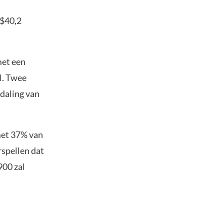
 $40,2
met een
l. Twee
 daling van
met 37% van
rspellen dat
900 zal