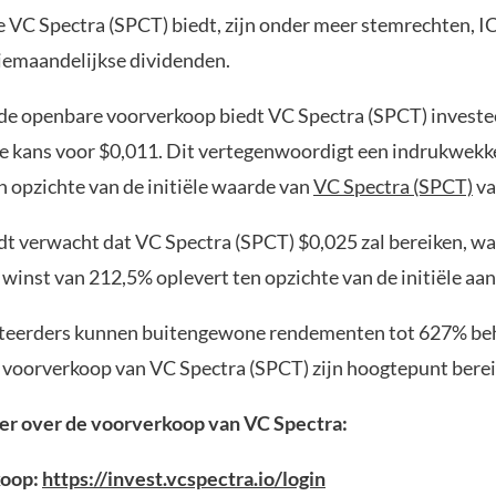
e VC Spectra (SPCT) biedt, zijn onder meer stemrechten, I
riemaandelijkse dividenden.
n de openbare voorverkoop biedt VC Spectra (SPCT) investe
ke kans voor $0,011. Dit vertegenwoordigt een indrukwekk
n opzichte van de initiële waarde van
VC Spectra (SPCT)
va
rdt verwacht dat VC Spectra (SPCT) $0,025 zal bereiken, wa
winst van 212,5% oplevert ten opzichte van de initiële aa
steerders kunnen buitengewone rendementen tot 627% be
 voorverkoop van VC Spectra (SPCT) zijn hoogtepunt berei
er over de voorverkoop van VC Spectra:
koop:
https://invest.vcspectra.io/login