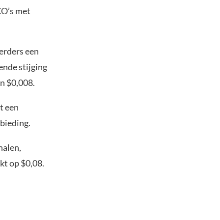
CO’s met
erders een
ende stijging
n $0,008.
t een
nbieding.
halen,
kt op $0,08.