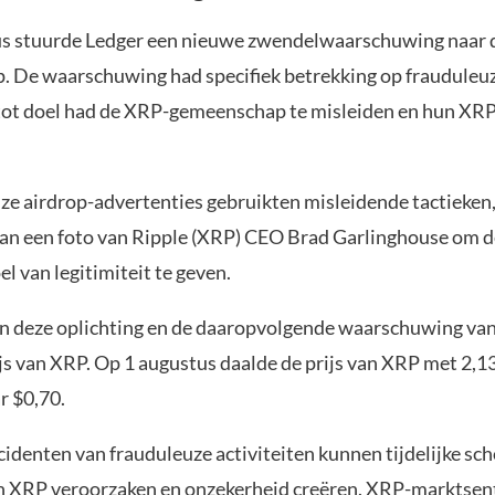
us stuurde Ledger een nieuwe zwendelwaarschuwing naar 
 De waarschuwing had specifiek betrekking op frauduleuz
tot doel had de XRP-gemeenschap te misleiden en hun XRP
ze airdrop-advertenties gebruikten misleidende tactieke
van een foto van Ripple (XRP) CEO Brad Garlinghouse om 
el van legitimiteit te geven.
an deze oplichting en de daaropvolgende waarschuwing van
ijs van XRP. Op 1 augustus daalde de prijs van XRP met 2,
ar $0,70.
ncidenten van frauduleuze activiteiten kunnen tijdelijke 
van XRP veroorzaken en onzekerheid creëren. XRP-marktsen