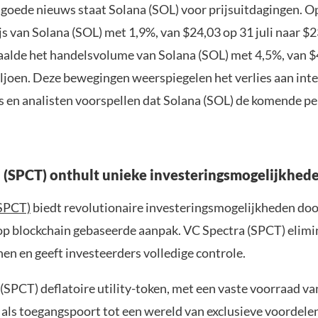
goede nieuws staat Solana (SOL) voor prijsuitdagingen. O
js van Solana (SOL) met 1,9%, van $24,03 op 31 juli naar $2
alde het handelsvolume van Solana (SOL) met 4,5%, van $
ljoen. Deze bewegingen weerspiegelen het verlies aan int
s en analisten voorspellen dat Solana (SOL) de komende pe
 (SPCT) onthult unieke investeringsmogelijkhed
(SPCT)
biedt revolutionaire investeringsmogelijkheden door
op blockchain gebaseerde aanpak. VC Spectra (SPCT) elimi
en en geeft investeerders volledige controle.
(SPCT) deflatoire utility-token, met een vaste voorraad va
 als toegangspoort tot een wereld van exclusieve voordele