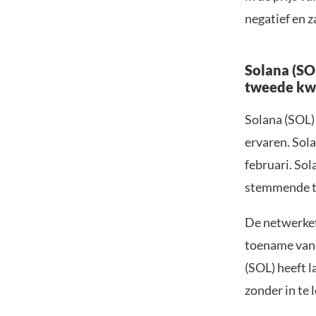
negatief en 
Solana (SO
tweede kw
Solana (SOL)
ervaren. Sola
februari. So
stemmende tr
De netwerkef
toename van 
(SOL) heeft l
zonder in te 