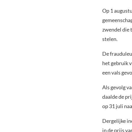
Op 1 august
gemeenschap.
zwendel die 
stelen.
De frauduleu
het gebruik 
een vals gevo
Als gevolg v
daalde de pr
op 31 juli na
Dergelijke i
in de prijs 