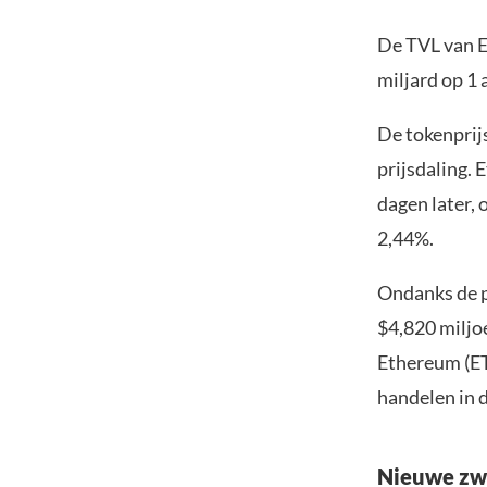
De TVL van E
miljard op 1 
De tokenprij
prijsdaling.
dagen later,
2,44%.
Ondanks de p
$4,820 miljoe
Ethereum (ET
handelen in 
Nieuwe zw