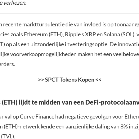
e verliezen.
 recente marktturbulentie die van invloed is op toonaan
cies zoals Ethereum (ETH), Ripple’s XRP en Solana (SOL), 
T) op als een uitzonderlijke investeringsoptie. De innovat
lijke voorverkoopmogelijkheden maken het een veelbelov
erders.
>> SPCT Tokens Kopen <<
 (ETH) lijdt te midden van een DeFi-protocolaan
anval op Curve Finance had negatieve gevolgen voor Ethe
 (ETH)-netwerk kende een aanzienlijke daling van 8% in zi
 (TVL).