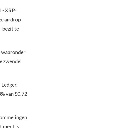
de XRP-
e airdrop-
-bezit te
n, waaronder
de zwendel
 Ledger,
13% van $0,72
schommelingen
timent is