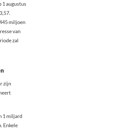
p 1 augustus
3,57.
445 miljoen
eresse van
riode zal
en
 zijn
neert
n 1 miljard
n. Enkele