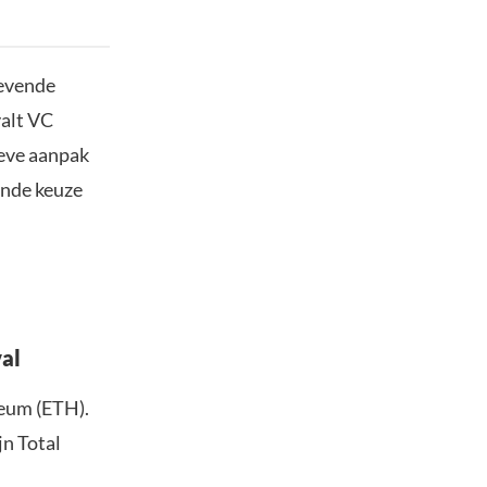
gevende
valt VC
ieve aanpak
ende keuze
val
reum (ETH).
jn Total