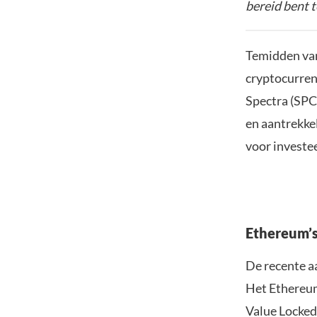
bereid bent t
Temidden van
cryptocurren
Spectra (SPC
en aantrekke
voor investe
Ethereum’s
De recente a
Het Ethereum
Value Locked