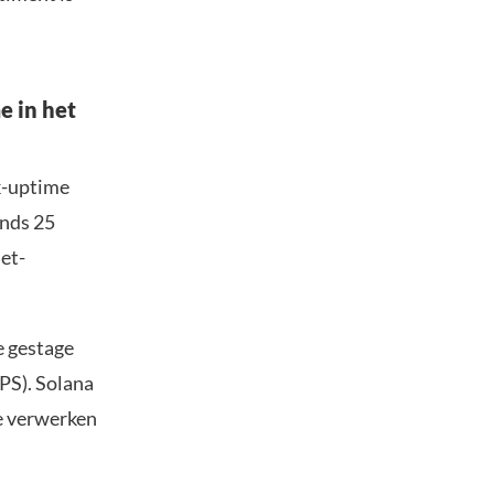
e in het
k-uptime
inds 25
et-
e gestage
PS). Solana
te verwerken