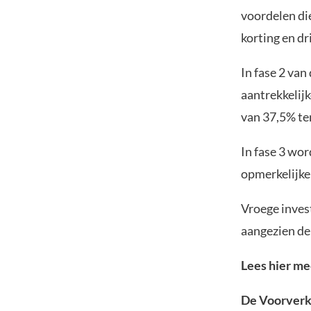
voordelen di
korting en d
In fase 2 va
aantrekkelij
van 37,5% te
In fase 3 wo
opmerkelijke 
Vroege inve
aangezien de
Lees hier me
De Voorver