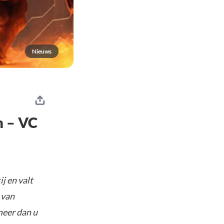
Nieuws
m – VC
j en valt
 van
meer dan u