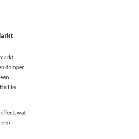
Markt
omarkt
een domper
 een
telijke
effect, wat
t een