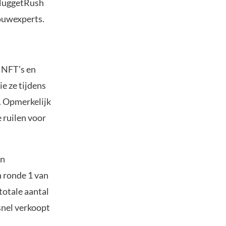
 NuggetRush
ouwexperts.
, NFT’s en
e ze tijdens
. Opmerkelijk
e ruilen voor
jn
 ronde 1 van
totale aantal
snel verkoopt