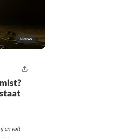
Nieuws
emist?
rstaat
j en valt