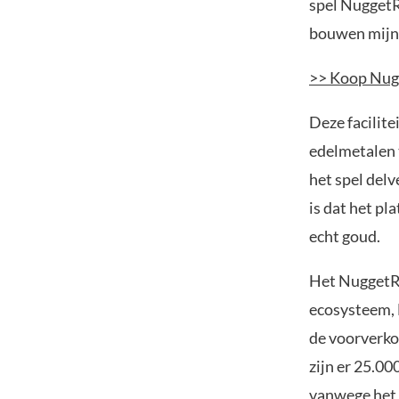
spel Nugget
bouwen mijnb
>> Koop Nug
Deze facilit
edelmetalen 
het spel del
is dat het pl
echt goud.
Het NuggetRus
ecosysteem, 
de voorverko
zijn er 25.00
vanwege het 