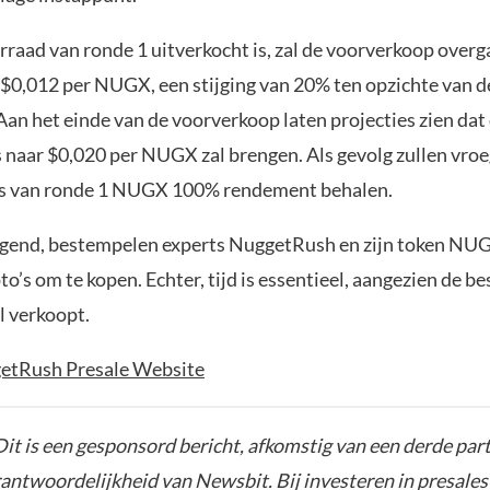
rraad van ronde 1 uitverkocht is, zal de voorverkoop overg
 $0,012 per NUGX, een stijging van 20% ten opzichte van d
Aan het einde van de voorverkoop laten projecties zien dat
s naar $0,020 per NUGX zal brengen. Als gevolg zullen vro
rs van ronde 1 NUGX 100% rendement behalen.
gend, bestempelen experts NuggetRush en zijn token NUG
to’s om te kopen. Echter, tijd is essentieel, aangezien de b
l verkoopt.
etRush Presale Website
it is een gesponsord bericht, afkomstig van een derde parti
rantwoordelijkheid van Newsbit. Bij investeren in presales