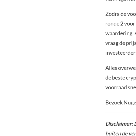
Zodra de voo
ronde 2 voor
waardering. 
vraag de prij
investeerde
Alles overwe
de beste cryp
voorraad sne
Bezoek Nugg
Disclaimer:
D
buiten de ve