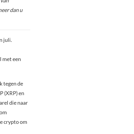
 van
meer dan u
 juli.
l met een
k tegen de
RP (XRP) en
arel die naar
rom
te crypto om