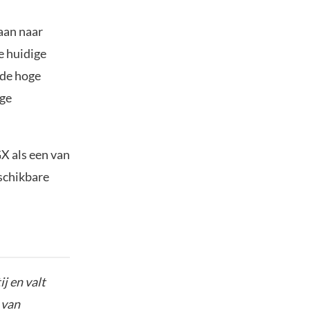
aan naar
e huidige
 de hoge
ege
X als een van
eschikbare
j en valt
 van