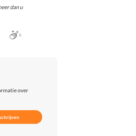
meer dan u
0
ormatie over
schrijven