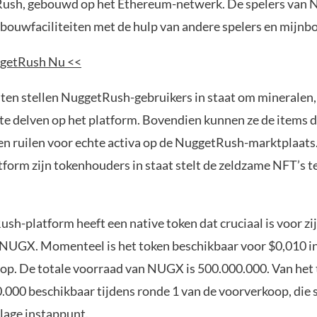
Rush, gebouwd op het Ethereum-netwerk. De spelers van
ouwfaciliteiten met de hulp van andere spelers en mijnb
getRush Nu <<
eiten stellen NuggetRush-gebruikers in staat om mineralen
te delven op het platform. Bovendien kunnen ze de items di
ven ruilen voor echte activa op de NuggetRush-marktplaats
atform zijn tokenhouders in staat stelt de zeldzame NFT’s t
h-platform heeft een native token dat cruciaal is voor zi
NUGX. Momenteel is het token beschikbaar voor $0,010 in
op. De totale voorraad van NUGX is 500.000.000. Van het 
0.000 beschikbaar tijdens ronde 1 van de voorverkoop, die 
lage instappunt.