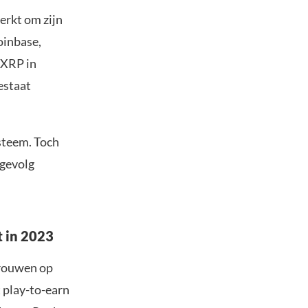
erkt om zijn
oinbase,
 XRP in
estaat
steem. Toch
 gevolg
 in 2023
trouwen op
t play-to-earn