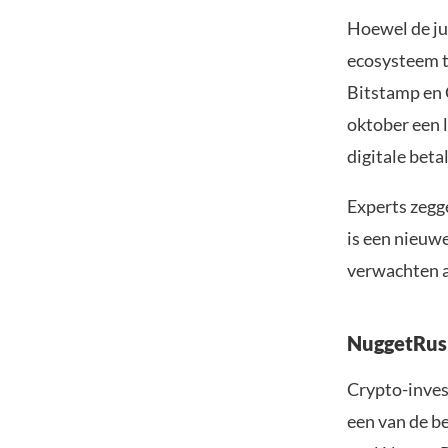
Hoewel de ju
ecosysteem t
Bitstamp en
oktober een 
digitale beta
Experts zegg
is een nieuwe
verwachten an
NuggetRush
Crypto-inves
een van de be