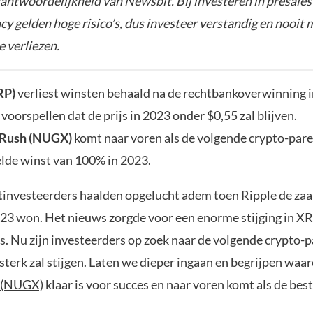
rantwoordelijkheid van Newsbit. Bij investeren in presales
y gelden hoge risico’s, dus investeer verstandig en nooit 
e verliezen.
RP)
verliest winsten behaald na de rechtbankoverwinning in
voorspellen dat de prijs in 2023 onder $0,55 zal blijven.
Rush (NUGX)
komt naar voren als de volgende crypto-pare
lde winst van 100% in 2023.
investeerders haalden opgelucht adem toen Ripple de zaa
2023 won. Het nieuws zorgde voor een enorme stijging in X
. Nu zijn investeerders op zoek naar de volgende crypto-p
sterk zal stijgen. Laten we dieper ingaan en begrijpen waa
 (NUGX)
klaar is voor succes en naar voren komt als de bes