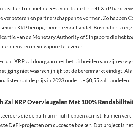
ridische strijd met de SEC voortduurt, heeft XRP hard gew
e verbeteren en partnerschappen te vormen. Zo hebben C
 Gemini XRP heropgenomen voor handel. Bovendien kreeg
licentie van de Monetary Authority of Singapore die het to
lingsdiensten in Singapore te leveren.
en dat XRP zal doorgaan met het uitbreiden van zijn ecosy
 stijging niet waarschijnlijk tot de berenmarkt eindigt. Als
alisten dat de prijs in 2023 onder de $0,55 zal handelen.
 Zal XRP Overvleugelen Met 100% Rendabiliteit
teerders die de bull run in juli hebben gemist, kunnen ver
ste DeFi-projecten om succes te boeken. Dat project is he