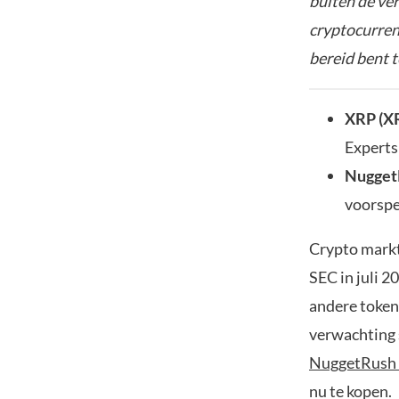
buiten de ve
cryptocurrenc
bereid bent t
XRP (X
Experts 
Nugget
voorspe
Crypto markt
SEC in juli 
andere tokens
verwachting 
NuggetRush
nu te kopen.