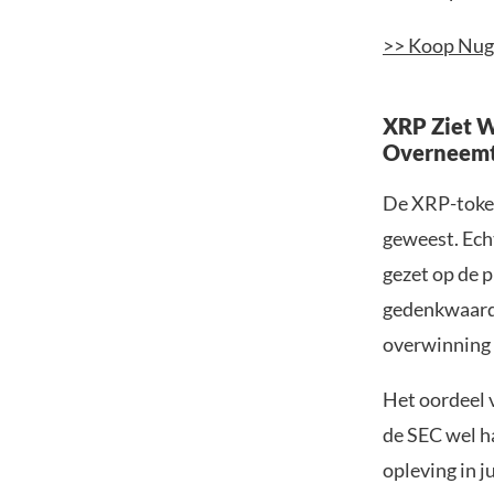
>> Koop Nug
XRP Ziet W
Overneem
De XRP-token
geweest. Ech
gezet op de p
gedenkwaardi
overwinning 
Het oordeel 
de SEC wel h
opleving in ju