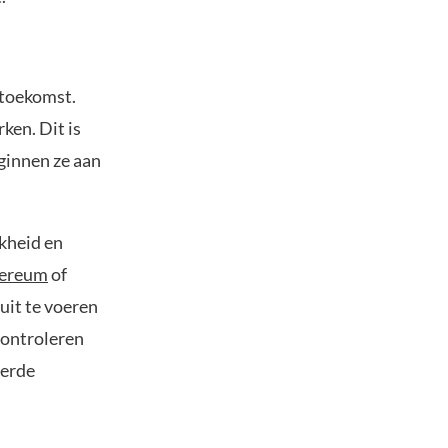
 toekomst.
ken. Dit is
ginnen ze aan
kheid en
ereum
of
uit te voeren
 controleren
eerde