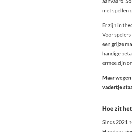
aanvaard. Som
met spellen d
Er zijn in th
Voor spelers 
een grijze ma
handige beta
ermee zijn on
Maar wegen a
vadertje sta
Hoe zit he
Sinds 2021 he
Hierdoor zie