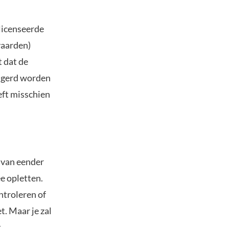
licenseerde
vaarden)
t dat de
eigerd worden
eft misschien
n van eender
e opletten.
ntroleren of
et. Maar je zal
.