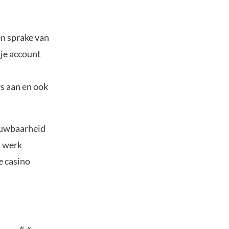
en sprake van
 je account
s aan en ook
rouwbaarheid
l werk
e casino