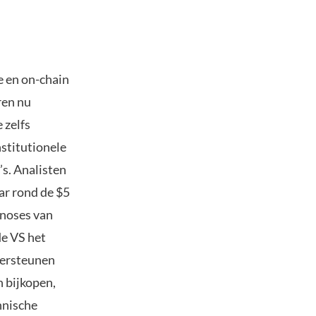
e en on-chain
ren nu
 zelfs
stitutionele
’s. Analisten
ar rond de $5
gnoses van
de VS het
dersteunen
n bijkopen,
hnische