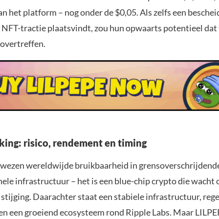
an het platform – nog onder de $0,05. Als zelfs een beschei
f NFT-tractie plaatsvindt, zou hun opwaarts potentieel da
overtreffen.
king: risico, rendement en timing
wezen wereldwijde bruikbaarheid in grensoverschrijdend
nele infrastructuur – het is een blue-chip crypto die wacht 
stijging. Daarachter staat een stabiele infrastructuur, re
en een groeiend ecosysteem rond Ripple Labs. Maar LILPE