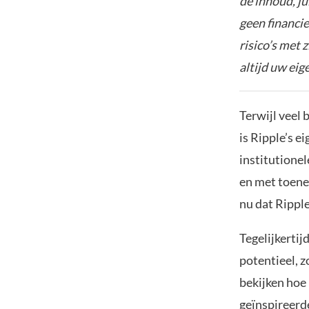
de inhoud, ju
geen financie
risico’s met 
altijd uw ei
Terwijl veel 
is Ripple’s e
institutione
en met toene
nu dat Ripple
Tegelijkertij
potentieel, z
bekijken ho
geïnspireerd