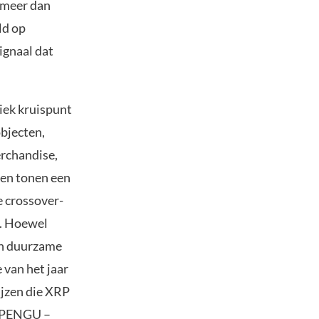
s meer dan
ld op
ignaal dat
iek kruispunt
bjecten,
rchandise,
en tonen een
e crossover-
t. Hoewel
en duurzame
 van het jaar
ijzen die XRP
8; PENGU –