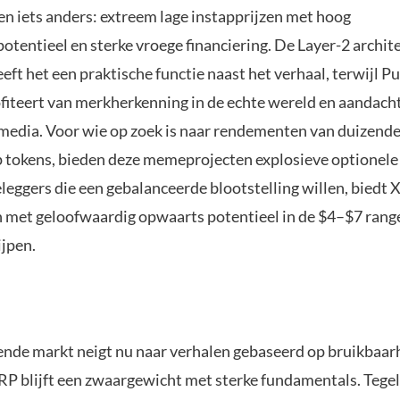
 iets anders: extreem lage instapprijzen met hoog
tentieel en sterke vroege financiering. De Layer-2 archit
eeft het een praktische functie naast het verhaal, terwijl P
fiteert van merkherkenning in de echte wereld en aandach
edia. Voor wie op zoek is naar rendementen van duizend
p tokens, bieden deze memeprojecten explosieve optionele
leggers die een gebalanceerde blootstelling willen, biedt
rn met geloofwaardig opwaarts potentieel in de $4–$7 ran
ijpen.
nde markt neigt nu naar verhalen gebaseerd op bruikbaarh
RP blijft een zwaargewicht met sterke fundamentals. Tegeli