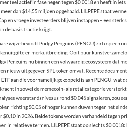
menteel actief in fase negen tegen $0,0018 en heeft in iet
 meer dan $14,55 miljoen opgehaald. LILPEPE staat verme
p en vroege investeerders blijven instappen – een sterk s
n de basis tractie krijgt.
bare wijze bevindt Pudgy Penguins (PENGU) zich op een un
okenuitgifte en merkuitbreiding. Ooit puur kunstverzamelo
gy Penguins nu binnen een volwaardig ecosysteem dat me
een nieuw uitgegeven SPL-token omvat. Recente document
 ETF aan die voornamelijk gekoppeld is aan PENGU, wat d
kracht in zowel de memecoin- als retailcategorie versterk
nalyses weerstandsniveaus rond $0,045 signaleren, zou e
token richting $0,05 of hoger kunnen duwen tegen het einde
aar $0,10 in 2026. Beide tokens worden verhandeld tegen pr
jken in relatieve termen. LILPEPE staat op slechts $0,001