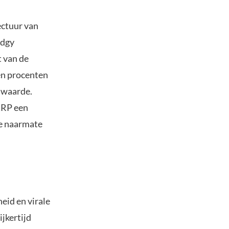
ectuur van
udgy
t van de
en procenten
 waarde.
 XRP een
ge naarmate
eid en virale
jkertijd