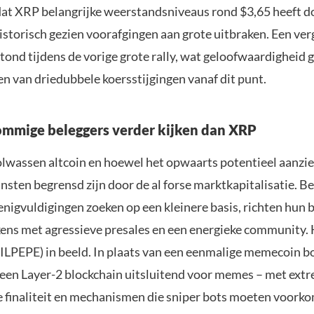
dat XRP belangrijke weerstandsniveaus rond $3,65 heeft 
istorisch gezien voorafgingen aan grote uitbraken. Een ver
ond tijdens de vorige grote rally, wat geloofwaardigheid 
n van driedubbele koersstijgingen vanaf dit punt.
mmige beleggers verder kijken dan XRP
lwassen altcoin en hoewel het opwaarts potentieel aanzienl
sten begrensd zijn door de al forse marktkapitalisatie. Be
nigvuldigingen zoeken op een kleinere basis, richten hun b
ens met agressieve presales en een energieke community.
(LILPEPE) in beeld. In plaats van een eenmalige memecoin 
een Layer-2 blockchain uitsluitend voor memes – met extr
le finaliteit en mechanismen die sniper bots moeten voork