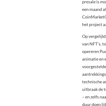
presale is mo
een maand al
CoinMarketCa
het project aa
Op vergelijk
van NFT’s, t
opereren Pud
animatie en 
voorgestelde
aantrekkings
technische a
uitbraak de 
– en zelfs n
duur doen li