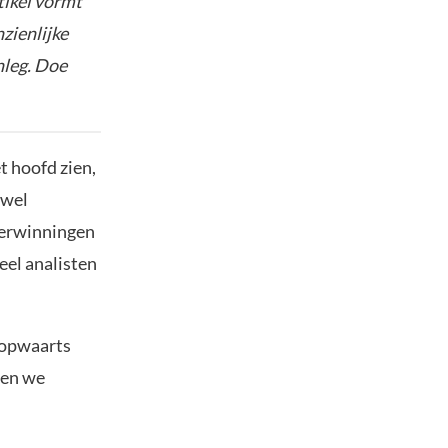
tikel vormt
nzienlijke
nleg. Doe
t hoofd zien,
owel
overwinningen
eel analisten
t opwaarts
ten we