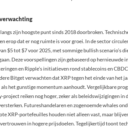
sverwachting
langs zijn hoogste punt sinds 2018 doorbroken. Technisch
en erop dat er nog ruimte is voor groei. In de sector circule
an $5 tot $7 voor 2025, met sommige bullish scenario’s die
 gaan. Deze voorspellingen zijn gebaseerd op hernieuwde in
eringen en Ripple’s initiatieven rond stablecoins en CBDC
dere Bitget verwachten dat XRP tegen het einde van het ja
, als het gunstige momentum aanhoudt. Vergelijkbare pro
project reiken nog hoger, zeker als beleidswijzigingen in 
versterken. Futureshandelaren en zogenoemde whales on
rote XRP-portefeuilles houden niet alleen vast, maar blijve
vertrouwen in hogere prijsdoelen. Tegelijkertijd toont tec