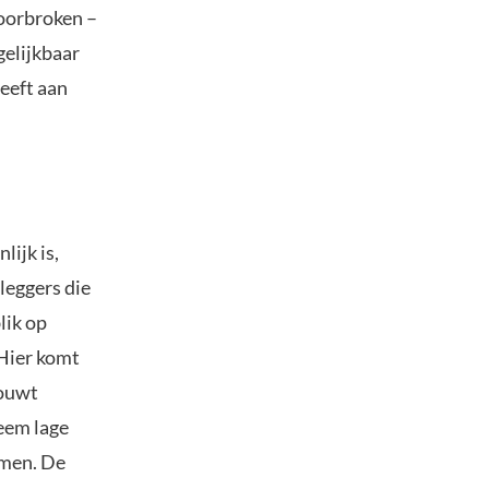
doorbroken –
gelijkbaar
geeft aan
ijk is,
leggers die
lik op
 Hier komt
bouwt
eem lage
omen. De