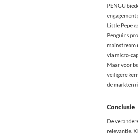
PENGU bieden
engagementpo
Little Pepe g
Penguins pro
mainstream m
via micro-ca
Maar voor be
veiligere ke
de markten r
Conclusie
De verandere
relevantie. X