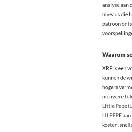
analyse aan 
niveaus die h
patroon ontst
voorspellinge
Waarom so
XRP is een vo
kunnen de win
hogere verme
nieuwere tok
Little Pepe 
LILPEPE aan 
kosten, snel