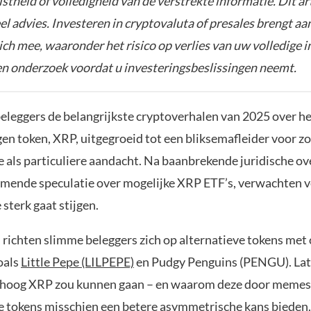
istheid of volledigheid van de verstrekte informatie. Dit ar
el advies. Investeren in cryptovaluta of presales brengt aa
zich mee, waaronder het risico op verlies van uw volledige i
gen onderzoek voordat u investeringsbeslissingen neemt.
beleggers de belangrijkste cryptoverhalen van 2025 over he
igen token, XRP, uitgegroeid tot een bliksemafleider voor z
le als particuliere aandacht. Na baanbrekende juridische 
mende speculatie over mogelijke XRP ETF’s, verwachten v
 sterk gaat stijgen.
d richten slimme beleggers zich op alternatieve tokens me
oals
Little Pepe (LILPEPE)
en Pudgy Penguins (PENGU). La
e hoog XRP zou kunnen gaan – en waarom deze door memes
e tokens misschien een betere asymmetrische kans bieden.