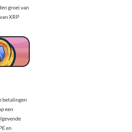
den groei van
t van XRP
e betalingen
op een
gelgevende
PE en