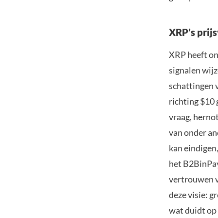
XRP’s prij
XRP heeft on
signalen wijz
schattingen v
richting $10
vraag, hernot
van onder an
kan eindigen
het B2BinPay-
vertrouwen 
deze visie: g
wat duidt op 