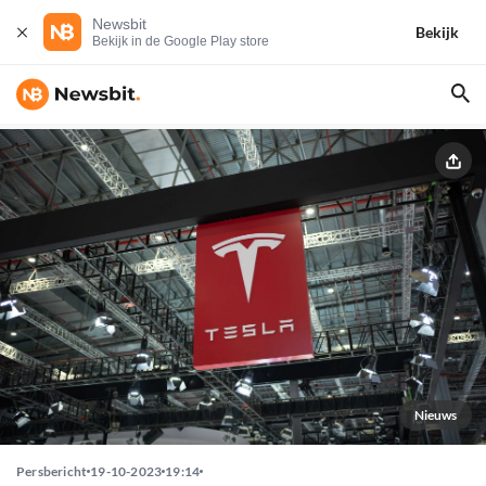
Newsbit
Bekijk
Bekijk in de Google Play store
Nieuws
Persbericht
19-10-2023
19:14