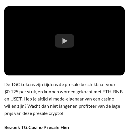
De TGC tokens zijn tijdens de presale beschikbaar voor
$0,125 per stuk, en kunnen worden gekocht met ETH, BNB
en USDT. Heb je altijd al mede-eigenaar van een casino
willen zijn? Wacht dan niet langer en profiteer van de lage
prijs van deze presale crypto!
Bezoek TG.Casino Presale Hier