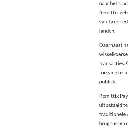
naar het tra
Remittix gebr
valuta en re
landen.
Daarnaast ha
wisselkoerse
transacties.
toegang te kr
publiek.
Remittix Pay
uitbetaald t
traditionele 
brug tussen d