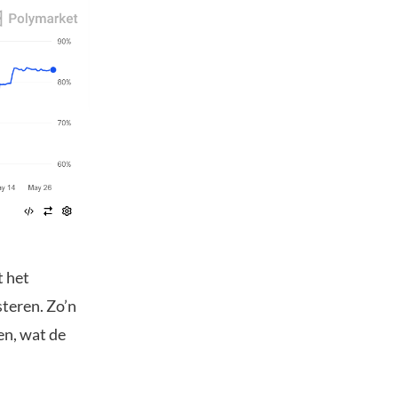
 het
steren. Zo’n
en, wat de