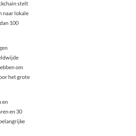
kchain stelt
n naar lokale
 dan 100
rgen
eldwijde
 hebben om
oor het grote
n en
aren en 30
belangrijke