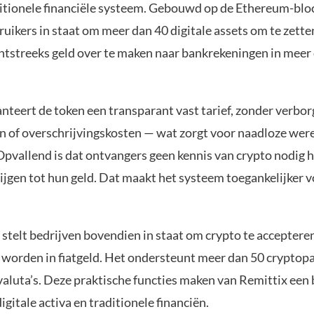
ditionele financiële systeem. Gebouwd op de Ethereum-bloc
uikers in staat om meer dan 40 digitale assets om te zette
chtstreeks geld over te maken naar bankrekeningen in meer
nteert de token een transparant vast tarief, zonder verbo
n of overschrijvingskosten — wat zorgt voor naadloze wer
 Opvallend is dat ontvangers geen kennis van crypto nodig
ijgen tot hun geld. Dat maakt het systeem toegankelijker v
 stelt bedrijven bovendien in staat om crypto te acceptere
e worden in fiatgeld. Het ondersteunt meer dan 50 cryptop
valuta’s. Deze praktische functies maken van Remittix een 
igitale activa en traditionele financiën.