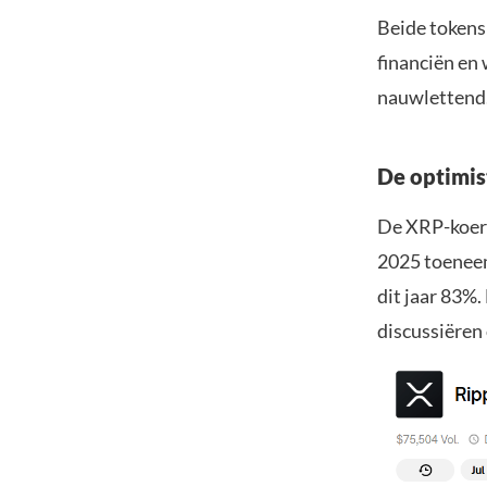
Beide tokens
financiën en
nauwlettend
De optimis
De XRP-koers
2025 toeneem
dit jaar 83%.
discussiëren 