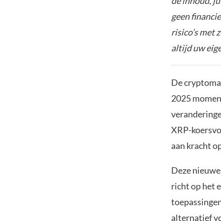
de inhoud, ju
geen financie
risico’s met 
altijd uw ei
De cryptomar
2025 momente
veranderingen
XRP-koersvoo
aan kracht o
Deze nieuwe 
richt op het
toepassingen 
alternatief 