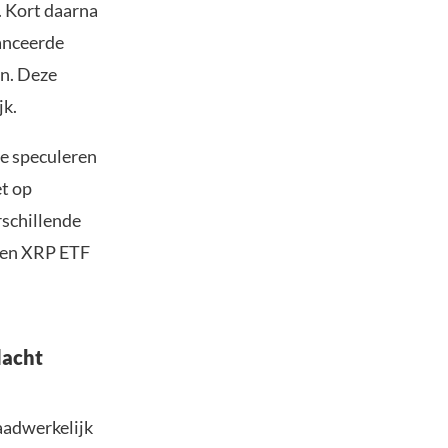
 Kort daarna
lanceerde
n. Deze
jk.
ie speculeren
t op
rschillende
 een XRP ETF
dacht
aadwerkelijk