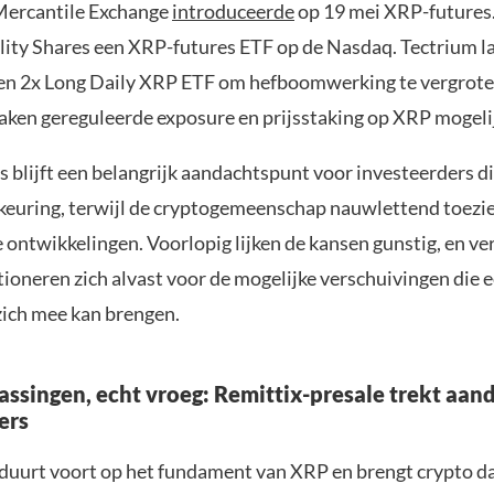
Mercantile Exchange
introduceerde
op 19 mei XRP-futures.
ility Shares een XRP-futures ETF op de Nasdaq. Tectrium 
en 2x Long Daily XRP ETF om hefboomwerking te vergrote
ken gereguleerde exposure en prijsstaking op XRP mogeli
 blijft een belangrijk aandachtspunt voor investeerders d
euring, terwijl de cryptogemeenschap nauwlettend toezie
 ontwikkelingen. Voorlopig lijken de kansen gunstig, en ve
itioneren zich alvast voor de mogelijke verschuivingen die
zich mee kan brengen.
assingen, echt vroeg: Remittix-presale trekt aan
ers
duurt voort op het fundament van XRP en brengt crypto d