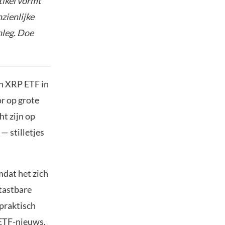
tikel vormt
nzienlijke
nleg. Doe
n XRP ETF in
r op grote
ht zijn op
— stilletjes
mdat het zich
 tastbare
 praktisch
 ETF-nieuws.