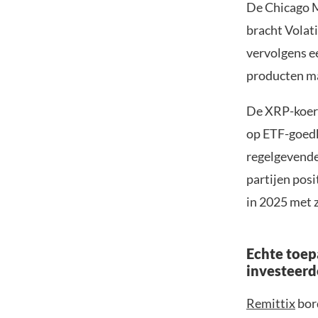
De Chicago 
bracht Volat
vervolgens e
producten ma
De XRP-koers
op ETF-goedk
regelgevende
partijen pos
in 2025 met 
Echte toep
investeerd
Remittix
bor