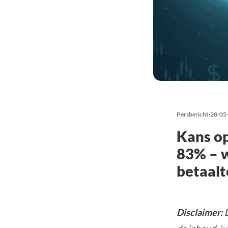
Persbericht
28-05
Kans op
83% – w
betaal
Disclaimer:
D