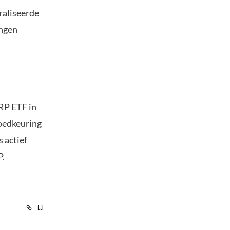
raliseerde
ingen
RP ETF in
goedkeuring
 actief
P.