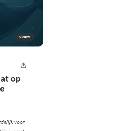
Nieuws
at op
de
delijk voor