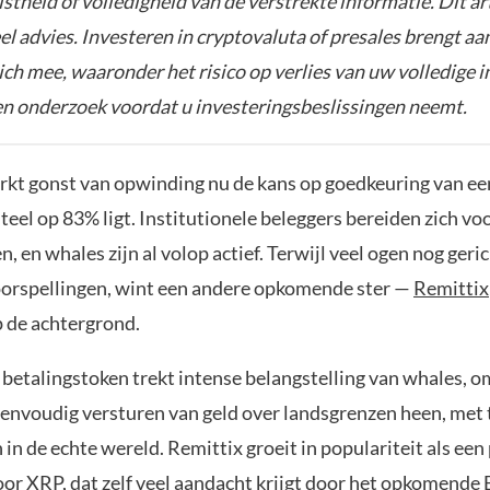
istheid of volledigheid van de verstrekte informatie. Dit ar
el advies. Investeren in cryptovaluta of presales brengt aa
zich mee, waaronder het risico op verlies van uw volledige i
gen onderzoek voordat u investeringsbeslissingen neemt.
kt gonst van opwinding nu de kans op goedkeuring van ee
el op 83% ligt. Institutionele beleggers bereiden zich voo
, en whales zijn al volop actief. Terwijl veel ogen nog geric
rspellingen, wint een andere opkomende ster —
Remittix
p de achtergrond.
betalingstoken trekt intense belangstelling van whales, o
 eenvoudig versturen van geld over landsgrenzen heen, met
in de echte wereld. Remittix groeit in populariteit als een
voor XRP, dat zelf veel aandacht krijgt door het opkomende