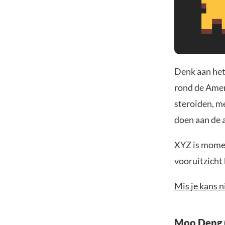
Denk aan het
rond de Ameri
steroïden, m
doen aan de 
XYZ is momen
vooruitzicht
Mis je kans 
Moo Deng