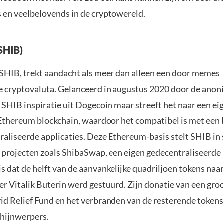
s en veelbelovends in de cryptowereld.
(SHIB)
f SHIB, trekt aandacht als meer dan alleen een door memes
e cryptovaluta. Gelanceerd in augustus 2020 door de ano
 SHIB inspiratie uit Dogecoin maar streeft het naar een ei
 Ethereum blockchain, waardoor het compatibel is met een 
aliseerde applicaties. Deze Ethereum-basis stelt SHIB in s
 projecten zoals ShibaSwap, een eigen gedecentraliseerde 
s dat de helft van de aanvankelijke quadriljoen tokens na
r Vitalik Buterin werd gestuurd. Zijn donatie van een groo
vid Relief Fund en het verbranden van de resterende token
chijnwerpers.