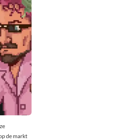
eze
op de markt