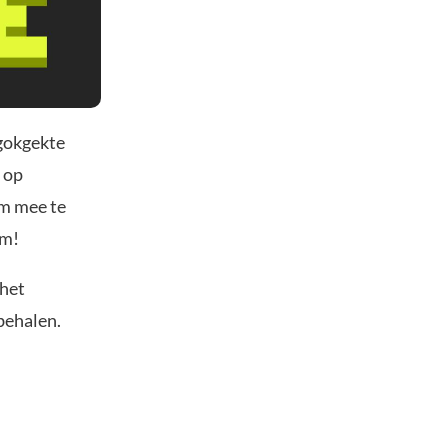
 gokgekte
 op
om mee te
rm!
 het
behalen.