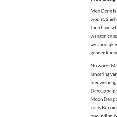
Moo Deng is 
woont. Slech
toen haar sch
wangen en sp
persoonlijkhe
genoeg kunne
Nu wordt Moo
lancering va
nieuwe hoogt
Deng groeipot
Moon Deng op
zoals Bitcoi
opwinding. M