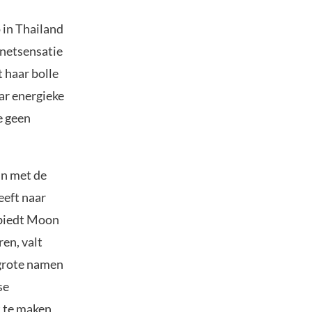
 in Thailand
netsensatie
 haar bolle
ar energieke
e geen
in met de
eeft naar
 biedt Moon
en, valt
grote namen
se
t te maken