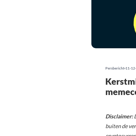
Persbericht
11-12
Kerstmi
memeco
Disclaimer:
D
buiten de ve
cryptocurrenc