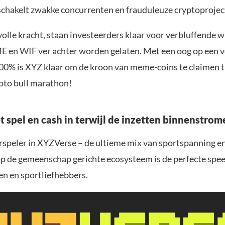
chakelt zwakke concurrenten en frauduleuze cryptoproject
olle kracht, staan investeerders klaar voor verbluffende w
 en WIF ver achter worden gelaten. Met een oog op een v
900% is XYZ klaar om de kroon van meme-coins te claimen t
pto bull marathon!
t spel en cash in terwijl de inzetten binnenstrom
erspeler in XYZVerse – de ultieme mix van sportspanning 
 op de gemeenschap gerichte ecosysteem is de perfecte spee
en en sportliefhebbers.