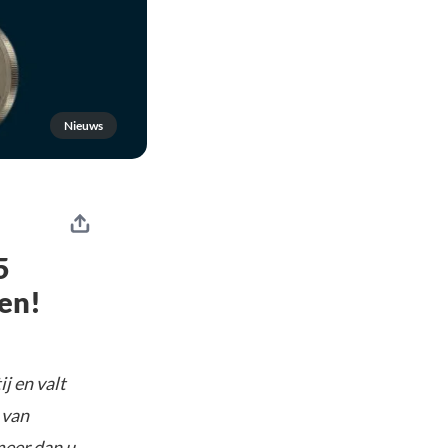
Nieuws
5
en!
j en valt
 van
meer dan u