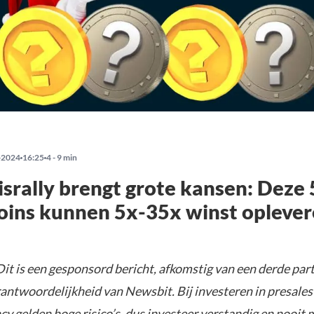
-2024
16:25
4 - 9 min
srally brengt grote kansen: Deze 
ins kunnen 5x-35x winst oplever
it is een gesponsord bericht, afkomstig van een derde parti
rantwoordelijkheid van Newsbit. Bij investeren in presales
y gelden hoge risico’s, dus investeer verstandig en nooit 