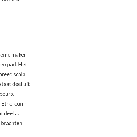
nieme maker
gen pad. Het
breed scala
taat deel uit
beurs.
ar Ethereum-
t deel aan
s brachten