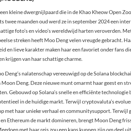
een kleine dwergnijlpaard die in de Khao Kheow Open Zoo
ts twee maanden oud werd ze in september 2024 een inter
attige foto’s en video’s wereldwijd harten veroverden. Met
eelse streken heeft Moo Deng velen vreugde gebracht. Ha
id en lieve karakter maken haar een favoriet onder fans di
n krijgen van haar schattige charme.
 Deng’s nalatenschap vereeuwigd op de Solana blockcha
n Moon Deng. Deze nieuwe munt omarmt haar geest en str
en. Gebouwd op Solana’s snelle en efficiënte technologie
entieel in de huidige markt. Terwijl cryptovaluta’s evoluer
 met haar unieke verhaal en communitysupport. Terwijl 
n en Ethereum de markt domineren, brengt Moon Deng fris
eedoen met haar reis zou een kans kunnen zijn om deel ui