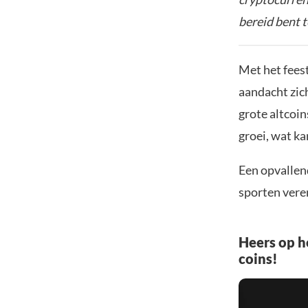
bereid bent t
Met het fees
aandacht zic
grote altcoin
groei, wat k
Een opvallen
sporten vere
Heers op h
coins!