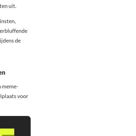
en uit.
insten,
erbluffende
ijdens de
en
en meme-
lplaats voor