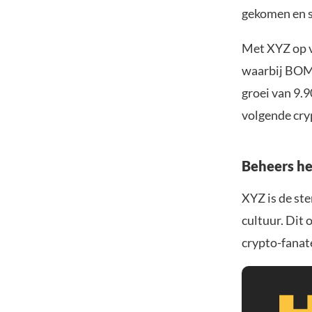
gekomen en s
Met XYZ op v
waarbij BOME
groei van 9.
volgende cry
Beheers he
XYZ is de st
cultuur. Dit
crypto-fanat