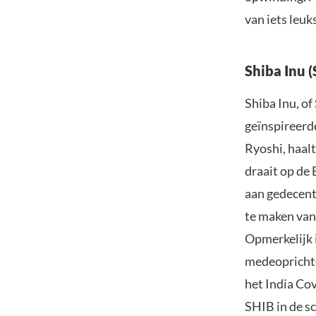
van iets leuk
Shiba Inu 
Shiba Inu, o
geïnspireerd
Ryoshi, haalt
draait op de
aan gedecentr
te maken van
Opmerkelijk i
medeoprichte
het India Co
SHIB in de s