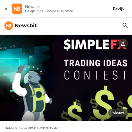
Newsbit
Bekijk
Bekijk in de Google Play store
Nieuws
Hidde Scheper
02-07-2019
19:46