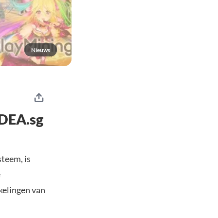
Nieuws
 DEA.sg
teem, is
e
kelingen van