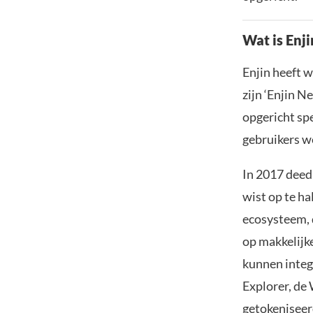
Wat is Enji
Enjin heeft w
zijn ‘Enjin 
opgericht spe
gebruikers w
In 2017 deed
wist op te ha
ecosysteem, d
op makkelijk
kunnen integ
Explorer, de
getokeniseer