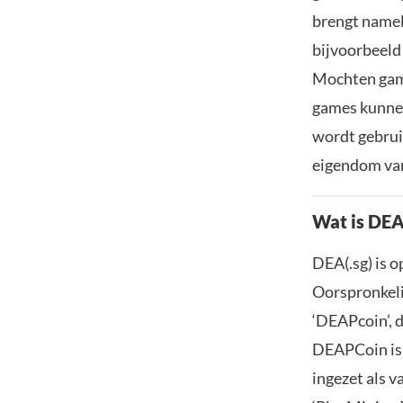
brengt namel
bijvoorbeeld
Mochten game
games kunnen
wordt gebrui
eigendom van
Wat is DEA
DEA(.sg) is o
Oorspronkeli
‘DEAPcoin’, 
DEAPCoin is 
ingezet als 