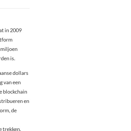
at in 2009
atform
 miljoen
den is.
aanse dollars
ng van een
de blockchain
stribueren en
form, de
e trekken.