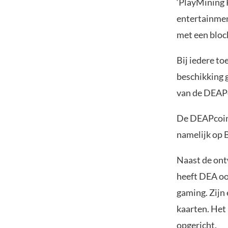
‘PlayMining P
entertainmen
met een block
Bij iedere to
beschikking 
van de DEAP
De DEAPcoin
namelijk op 
Naast de ont
heeft DEA ook
gaming. Zijn 
kaarten. Het
opgericht.