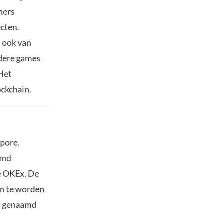
mers
cten.
 ook van
rdere games
Het
ckchain.
apore.
amd
e OKEx. De
om te worden
rm genaamd