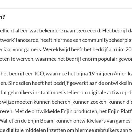
n?
ellicht al een wat bekendere naam gecreëerd. Het bedrijf d
Network’ lanceerde, heeft hiermee een communitybeheerpl
ciaal voor gamers. Wereldwijd heeft het bedrijf al ruim 20
eten te werven, waarmee het bedrijf enorm populair gewor
 het bedrijf een ICO, waarmee het bijna 19 miljoen Amerik
len. Sindsdien heeft het bedrijf gewerkt aan de ontwikkeli
at gebruikers in staat moet stellen om digitale activa op 
e wijze moeten kunnen beheren, kunnen zoeken, kunnen di
reren. Met de ontwikkelde Enjin producten, het Enjin Plat
 Wallet en de Enjin Beam, kunnen ontwikkelaars van games
de digitale middelen inzetten om hiermee gebruikers aan t