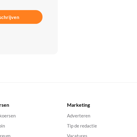
schrijven
rsen
Marketing
 koersen
Adverteren
oin
Tip de redactie
ereum
Vacatures