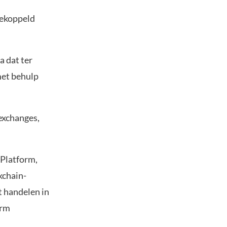
gekoppeld
a dat ter
met behulp
exchanges,
 Platform,
kchain-
t handelen in
orm