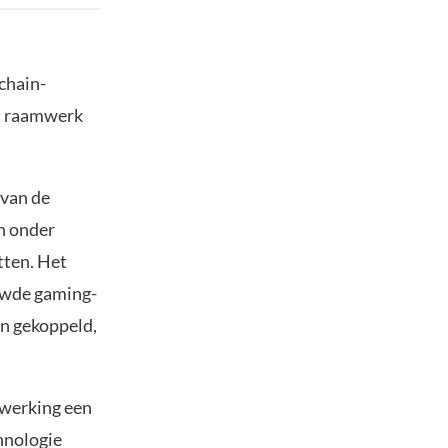
chain-
et raamwerk
 van de
an onder
tten. Het
ijwde gaming-
en gekoppeld,
nwerking een
hnologie