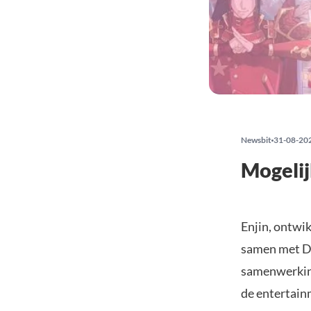
Newsbit
31-08-20
Mogelij
Enjin, ontwi
samen met DE
samenwerking
de entertain