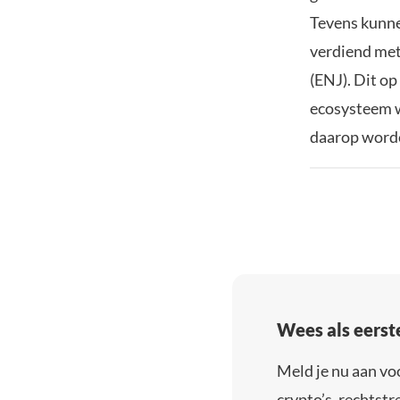
Tevens kunne
verdiend met 
(ENJ). Dit o
ecosysteem w
daarop word
Wees als eerst
Meld je nu aan vo
crypto’s, rechtstre