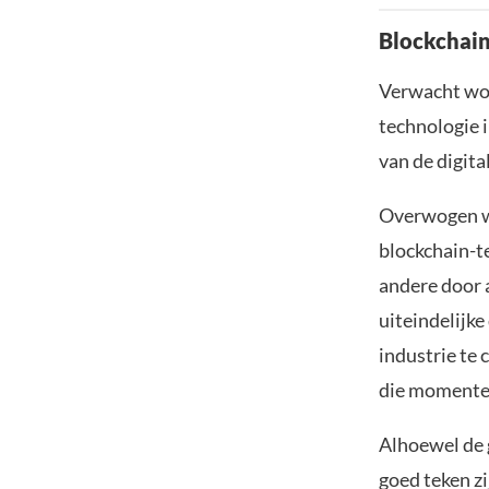
Blockchain
Verwacht wor
technologie 
van de digita
Overwogen wo
blockchain-te
andere door 
uiteindelijk
industrie te
die momentee
Alhoewel de 
goed teken z