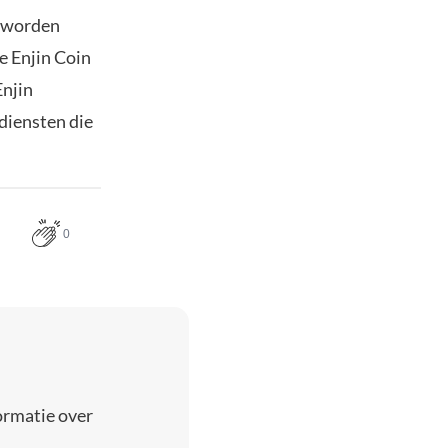
d worden
e Enjin Coin
Enjin
diensten die
0
ormatie over