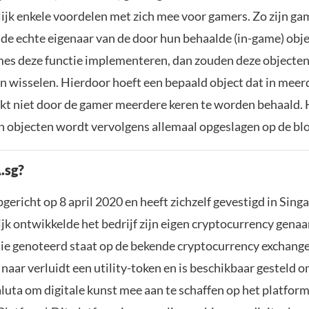
ijk enkele voordelen met zich mee voor gamers. Zo zijn ga
 de echte eigenaar van de door hun behaalde (in-game) obje
s deze functie implementeren, dan zouden deze objecten
 wisselen. Hierdoor hoeft een bepaald object dat in mee
kt niet door de gamer meerdere keren te worden behaald. 
 objecten wordt vervolgens allemaal opgeslagen op de blo
.sg?
pgericht op 8 april 2020 en heeft zichzelf gevestigd in Sing
jk ontwikkelde het bedrijf zijn eigen cryptocurrency gena
die genoteerd staat op de bekende cryptocurrency exchang
naar verluidt een utility-token en is beschikbaar gesteld 
valuta om digitale kunst mee aan te schaffen op het platfo