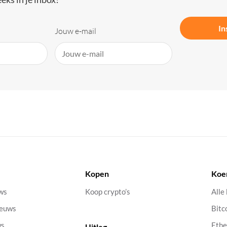
In
Jouw e-mail
Kopen
Koe
uws
Koop crypto’s
Alle
ieuws
Bitc
ws
Eth
Uitleg