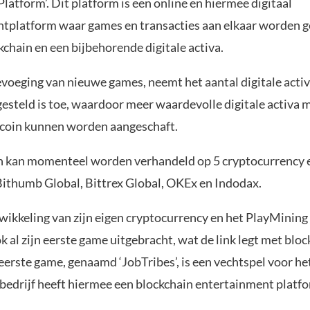
latform’. Dit platform is een online en hiermee digitaal
tplatform waar games en transacties aan elkaar worden 
chain en een bijbehorende digitale activa.
evoeging van nieuwe games, neemt het aantal digitale activ
gesteld is toe, waardoor meer waardevolle digitale activa 
coin kunnen worden aangeschaft.
 kan momenteel worden verhandeld op 5 cryptocurrency 
Bithumb Global, Bittrex Global, OKEx en Indodax.
wikkeling van zijn eigen cryptocurrency en het PlayMining
 al zijn eerste game uitgebracht, wat de link legt met bloc
eerste game, genaamd ‘JobTribes’, is een vechtspel voor he
 bedrijf heeft hiermee een blockchain entertainment platf