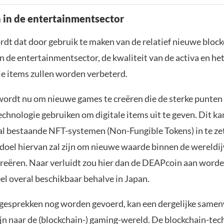
 in de entertainmentsector
dt dat door gebruik te maken van de relatief nieuwe block
in de entertainmentsector, de kwaliteit van de activa en h
le items zullen worden verbeterd.
rdt nu om nieuwe games te creëren die de sterke punten
chnologie gebruiken om digitale items uit te geven. Dit k
al bestaande NFT-systemen (Non-Fungible Tokens) in te ze
e doel hiervan zal zijn om nieuwe waarde binnen de wereld
 creëren. Naar verluidt zou hier dan de DEAPcoin aan word
l overal beschikbaar behalve in Japan.
gesprekken nog worden gevoerd, kan een dergelijke same
ijn naar de (blockchain-) gaming-wereld. De blockchain-tec