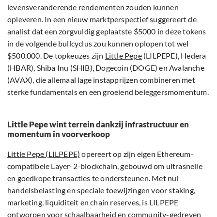
levensveranderende rendementen zouden kunnen
opleveren. In een nieuw marktperspectief suggereert de
analist dat een zorgvuldig geplaatste $5000 in deze tokens
in de volgende bullcyclus zou kunnen oplopen tot wel
$500.000. De topkeuzes zijn
Little Pepe
(LILPEPE), Hedera
(HBAR), Shiba Inu (SHIB), Dogecoin (DOGE) en Avalanche
(AVAX), die allemaal lage instapprijzen combineren met
sterke fundamentals en een groeiend beleggersmomentum.
Little Pepe wint terrein dankzij infrastructuur en
momentum in voorverkoop
Little Pepe (LILPEPE)
opereert op zijn eigen Ethereum-
compatibele Layer-2-blockchain, gebouwd om ultrasnelle
en goedkope transacties te ondersteunen. Met nul
handelsbelasting en speciale toewijzingen voor staking,
marketing, liquiditeit en chain reserves, is LILPEPE
ontworpen voor schaalbaarheid en community-gedreven