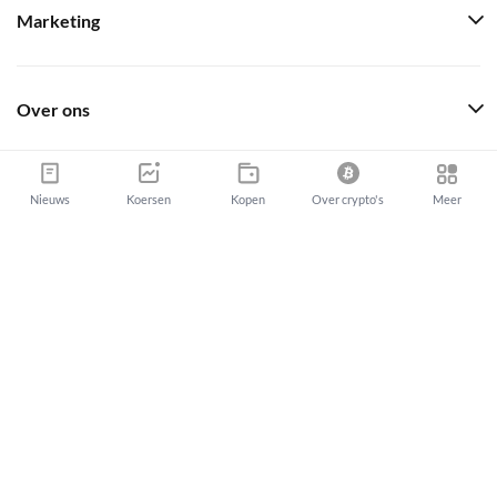
Marketing
Over ons
Nieuws
Koersen
Kopen
Over crypto's
Meer
Newsbit Media Group
info@newsbit.nl
Newsbit Copyright © 2026
|
Sitemap