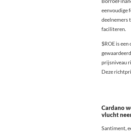
BorroeFinanc
eenvoudige 
deelnemers t
faciliteren.
$ROE is een 
gewaardeerd 
prijsniveau 
Deze richtpri
Cardano wo
vlucht ne
Santiment, e