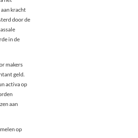
aan kracht
sterd door de
massale
de in de
oor makers
ntant geld.
n activa op
worden
jzen aan
zamelen op