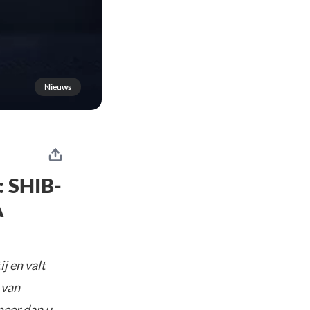
Nieuws
: SHIB-
A
j en valt
 van
meer dan u