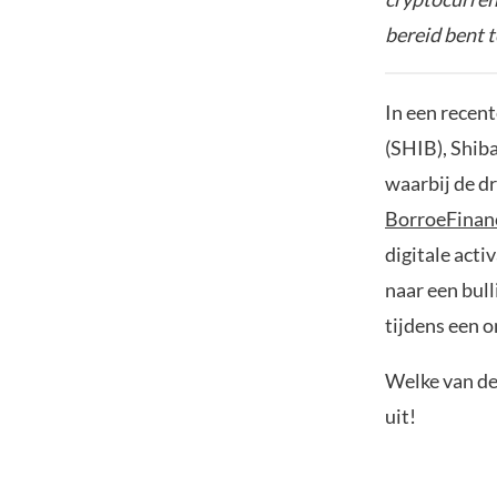
bereid bent t
In een recen
(SHIB), Shiba
waarbij de dr
BorroeFinan
digitale acti
naar een bul
tijdens een 
Welke van de
uit!