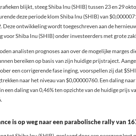
grafieken blijkt, steeg Shiba Inu (SHIB) tussen 23 en 29 ok
rende deze periode klom Shiba Inu (SHIB) van $0,000007
 Deze ontwikkeling wordt toegeschreven aan de hernieu
ng voor Shiba Inu (SHIB) onder investeerders met grote zak
oden analisten prognoses aan over de mogelijke marges di
nnen bereiken op basis van zijn huidige prijstraject. Aang
ober een corrigerende fase inging, voorspellen zij dat $SH
trekken naar het niveau van $0,00000760. Een daling naar 
 in een daling van 0,46% ten opzichte van de huidige prijs v
.
nce is op weg naar een parabolische rally van 1
ing tot Shiba Inu (SHIB), geplaagd door een neergang kort 