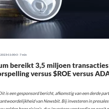
-2023
11:00
3 - 7 min
um bereikt 3,5 miljoen transacties
orspelling versus $ROE versus AD
it is een gesponsord bericht, afkomstig van een derde parti
rantwoordelijkheid van Newsbit. Bij investeren in presales
y gelden hoge risico’s, dus investeer verstandig en nooit 