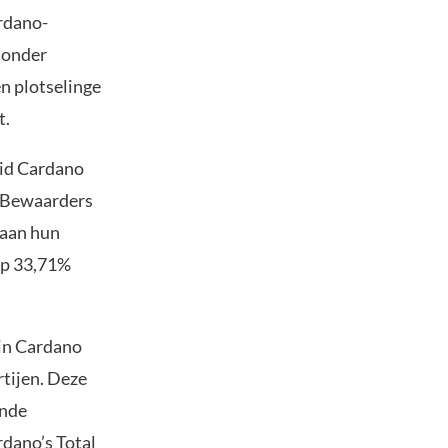
rdano-
 onder
n plotselinge
t.
eid Cardano
. Bewaarders
 aan hun
op 33,71%
 in Cardano
rtijen. Deze
ende
rdano’s Total