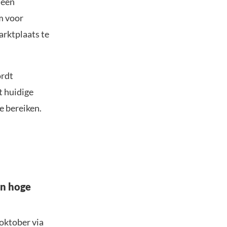
 een
m voor
arktplaats te
ordt
t huidige
e bereiken.
en hoge
oktober via