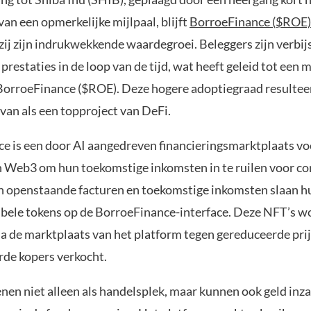
 van een opmerkelijke mijlpaal, blijft
BorroeFinance ($ROE)
ij zijn indrukwekkende waardegroei. Beleggers zijn verbij
prestaties in de loop van de tijd, wat heeft geleid tot een 
BorroeFinance ($ROE). Deze hogere adoptiegraad resulteer
rvan als een topproject van DeFi.
e is een door AI aangedreven financieringsmarktplaats v
n Web3 om hun toekomstige inkomsten in te ruilen voor co
n openstaande facturen en toekomstige inkomsten slaan hu
gibele tokens op de BorroeFinance-interface. Deze NFT’s 
ia de marktplaats van het platform tegen gereduceerde pri
rde kopers verkocht.
enen niet alleen als handelsplek, maar kunnen ook geld in