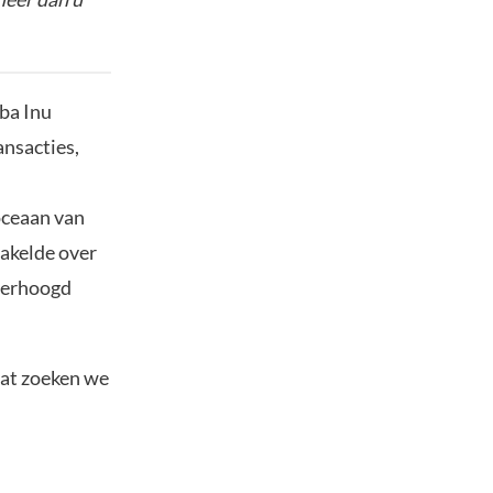
ba Inu
ansacties,
oceaan van
hakelde over
 verhoogd
Dat zoeken we