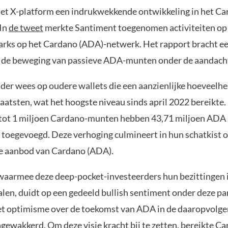
het X-platform een indrukwekkende ontwikkeling in het Ca
 In
de tweet
merkte Santiment toegenomen activiteiten op
arks op het Cardano (ADA)-netwerk. Het rapport bracht ee
 de beweging van passieve ADA-munten onder de aandach
der wees op oudere wallets die een aanzienlijke hoeveelh
aatsten, wat het hoogste niveau sinds april 2022 bereikte
tot 1 miljoen Cardano-munten hebben 43,71 miljoen ADA
toegevoegd. Deze verhoging culmineert in hun schatkist 
le aanbod van Cardano (ADA).
waarmee deze deep-pocket-investeerders hun bezittingen
len, duidt op een gedeeld bullish sentiment onder deze pa
het optimisme over de toekomst van ADA in de daaropvolg
ewakkerd. Om deze visie kracht bij te zetten, bereikte Ca