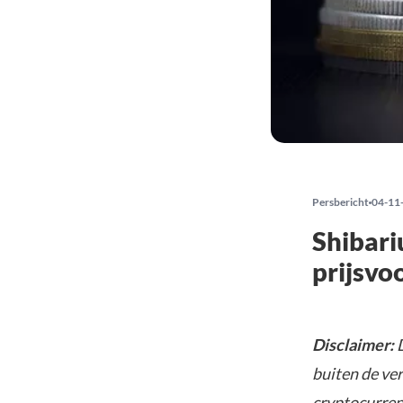
Persbericht
04-11
Shibari
prijsvo
Disclaimer:
D
buiten de ve
cryptocurrenc