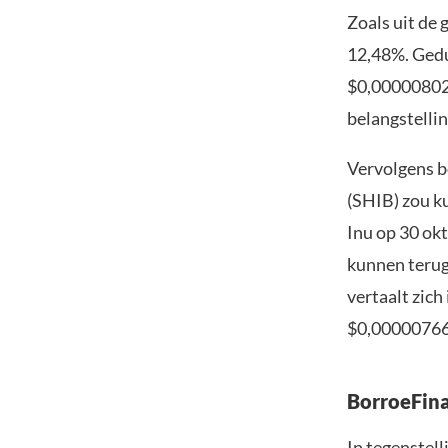
Zoals uit de 
12,48%. Gedu
$0,00000802.
belangstelli
Vervolgens b
(SHIB) zou ku
Inu op 30 okt
kunnen terug
vertaalt zich
$0,00000766
BorroeFina
In tegenstell