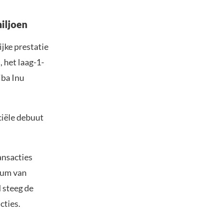
miljoen
jke prestatie
 het laag-1-
ba Inu
ciële debuut
ansacties
ium van
d steeg de
cties.