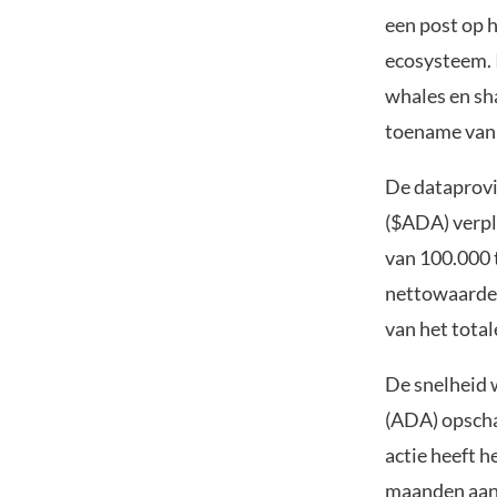
een post op 
ecosysteem.
whales en sh
toename van
De dataprovi
($ADA) verpl
van 100.000 
nettowaarde 
van het tota
De snelheid 
(ADA) opscha
actie heeft 
maanden aang