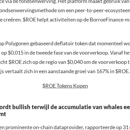
e via de fondsenwerving. Het platform maakt gebruik van
fondsenwervingsmethode om een peer-to-peer-ecosystee
e creëren. $ROE helpt activiteiten op de BorroeFinance-m
op Polygonen gebaseerd deflatoir token dat momenteel w
op $0,015 in de tweede fase van de voorverkoop. Vanaf he
richt $ROE zich op de regio van $0,040 om de voorverkoop t
js vertaalt zich in een aanstaande groei van 167% in $ROE.
$ROE Tokens Kopen
rdt bullish terwijl de accumulatie van whales e
emt
en prominente on-chain dataprovider, rapporteerde op 31 