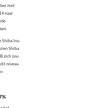
tober met
14 naar
wde
ken.
e Shiba Inu
ezien Shiba
IB zich zou
dit niveau
an
67%
na het