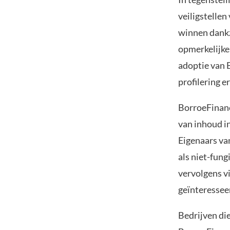
veiligstellen
winnen dankz
opmerkelijke 
adoptie van 
profilering e
BorroeFinanc
van inhoud i
Eigenaars va
als niet-fun
vervolgens v
geïnteressee
Bedrijven di