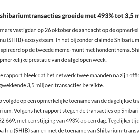
 shibariumtransacties groeide met 493% tot 3,5 
ers vestigden op 26 oktober de aandacht op de opmerkeli
Inu (SHIB)-ecosysteem. In het bijzonder claimde Shibarium,
ïnspireerd op de tweede meme-munt met hondenthema, Shi
opmerkelijke prestatie van de afgelopen week.
te rapport bleek dat het netwerk twee maanden na zijn offi
gwekkende 3,5 miljoen transacties bereikte.
p volgde op een opmerkelijke toename van de dagelijkse tr
rium. Volgens het rapport stegen de transacties op Shibar
2.669, met een stijging van 493% op een dag. Tegelijkertij
iba Inu (SHIB) samen met de toename van Shibarium-transa