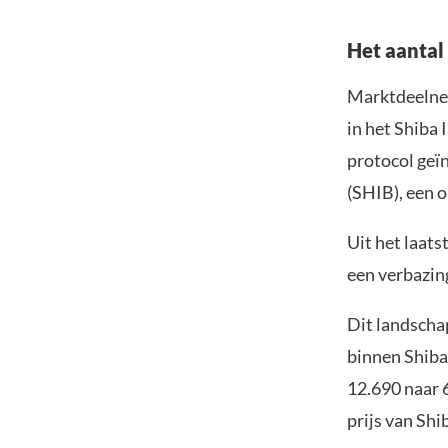
Het aantal
Marktdeelnem
in het Shiba 
protocol ge
(SHIB), een 
Uit het laats
een verbazin
Dit landscha
binnen Shiba
12.690 naar 6
prijs van Sh