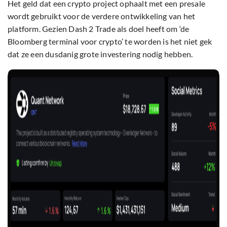
Het geld dat een crypto project ophaalt met een presale
wordt gebruikt voor de verdere ontwikkeling van het
platform. Gezien Dash 2 Trade als doel heeft om ‘de
Bloomberg terminal voor crypto’ te worden is het niet gek
dat ze een dusdanig grote investering nodig hebben.