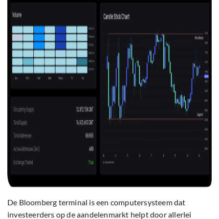
De Bloomberg terminal is een computersysteem dat
investeerders op de aandelenmarkt helpt door allerlei