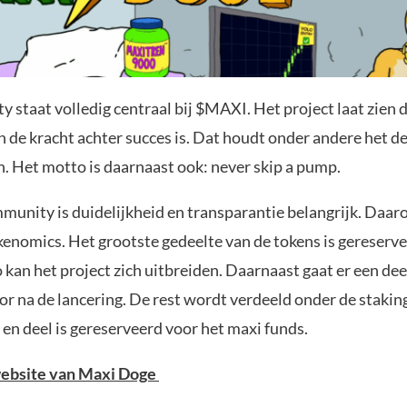
staat volledig centraal bij $MAXI. Het project laat zien 
de kracht achter succes is. Dat houdt onder andere het d
n. Het motto is daarnaast ook: never skip a pump.
munity is duidelijkheid en transparantie belangrijk. Daa
kenomics. Het grootste gedeelte van de tokens is gereserv
 kan het project zich uitbreiden. Daarnaast gaat er een dee
oor na de lancering. De rest wordt verdeeld onder de stakin
 en deel is gereserveerd voor het maxi funds.
website van Maxi Doge