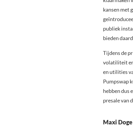
klaarmaken v
kansen met g
geïntroducee
publiek inst
bieden daard
Tijdens de p
volatiliteit 
en utilities
Pumpswap kun
hebben dus e
presale van 
Maxi Doge