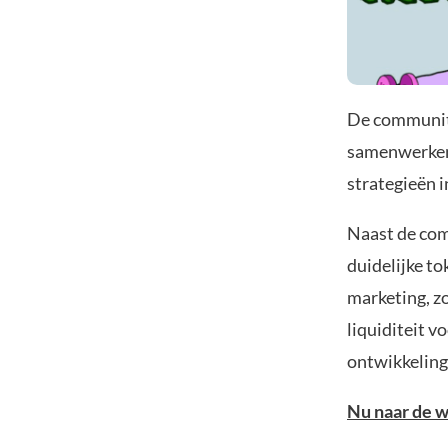
De community 
samenwerken 
strategieën i
Naast de com
duidelijke to
marketing, zo
liquiditeit v
ontwikkeling
Nu naar de 