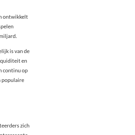
ch ontwikkelt
spelen
miljard.
lijk is van de
quiditeit en
n continu op
n populaire
steerders zich