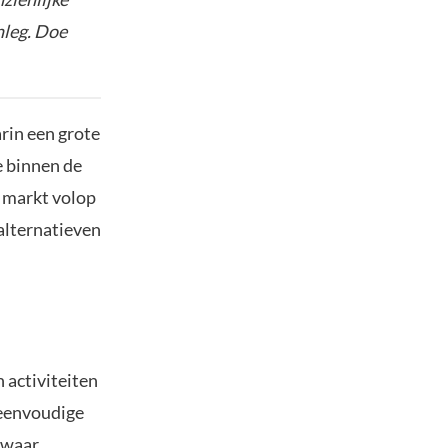
nleg. Doe
rin een grote
e binnen de
n markt volop
alternatieven
 activiteiten
 eenvoudige
e waar