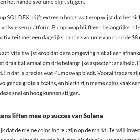
en het handelsvolume blijft stijgen.
 op SOL DEX blijft extreem hoog, wat erop wijst dat het zi
n volwassen platform. Pumpswap blijft een belangrijke rol 
activiteit met een dagelijks handelsvolume van rond de $8 
activiteit wijst erop dat deze omgeving niet alleen afhanke
t draait allemaal om drie belangrijke aspecten: snelheid, li
. En dat is precies wat Pumpswap biedt. Vooral traders zij
volgende grote altcoins, en hierin zijn meme coins vaak ee
deze snel en hoog kunnen stijgen.
kens liften mee op succes van Solana
ijk dat de meme coins in trek zijn op de markt. Terwijl inve