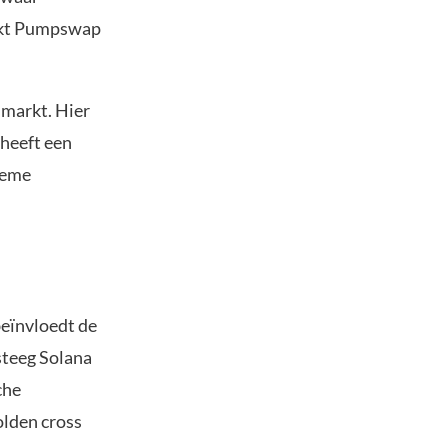
erkt Pumpswap
nmarkt. Hier
 heeft een
meme
beïnvloedt de
steeg Solana
che
golden cross