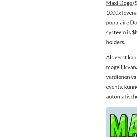
Maxi Doge 
1000x leverag
populaire Do
systeem is $
holders.
Als eerst kan
mogelijk vana
verdienen va
events, kunn
automatische