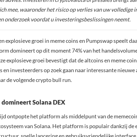
zich mee, waaronder het risico op verlies van uw volledige i
gen onderzoek voordat u investeringsbeslissingen neemt.
een explosieve groei in meme coins en Pumpswap speelt daa
tform domineert op dit moment 74% van het handelsvolum
e explosieve groei bevestigt dat de altcoins en meme coi
is en investeerders op zoek gaan naar interessante nieuwe 
ar de volgende crypto bull run.
domineert Solana DEX
 tijd ontpopte het platform als middelpunt van de memecoin
cosysteem van Solana. Het platform is populair dankzij de
structuur, snelle lancering en gebruiksvriendelijke interfac