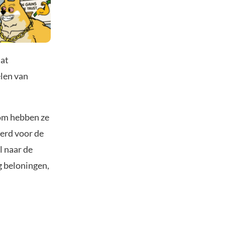
dat
elen van
rom hebben ze
eerd voor de
l naar de
g beloningen,