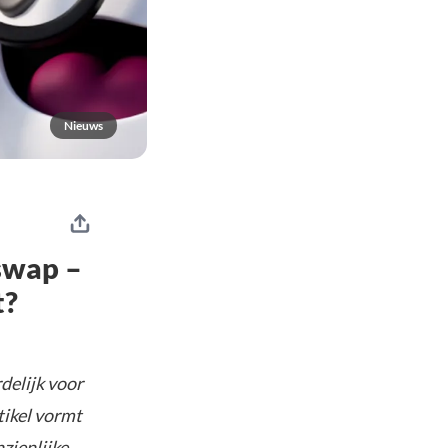
Nieuws
swap –
t?
delijk voor
tikel vormt
nzienlijke