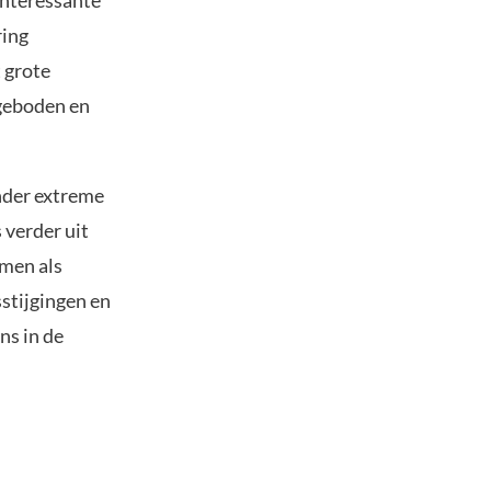
interessante
ring
 grote
ngeboden en
nder extreme
 verder uit
rmen als
stijgingen en
ns in de