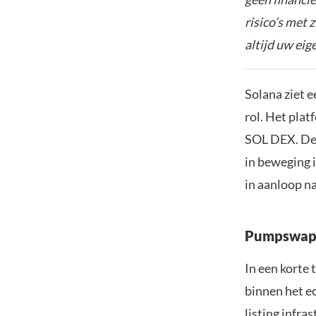
risico’s met 
altijd uw ei
Solana ziet 
rol. Het pla
SOL DEX. Dez
in beweging 
in aanloop na
Pumpswap 
In een korte
binnen het e
listing infra