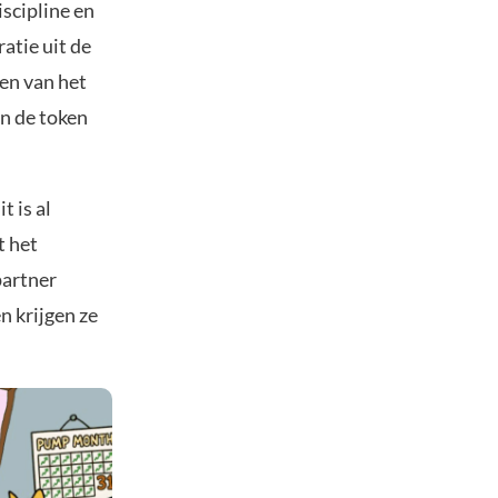
iscipline en
ratie uit de
en van het
n de token
t is al
t het
partner
n krijgen ze