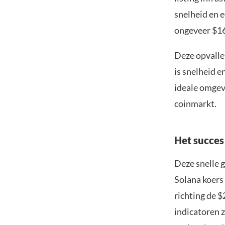
snelheid en 
ongeveer $16
Deze opvalle
is snelheid e
ideale omgev
coinmarkt.
Het succes
Deze snelle g
Solana koers
richting de $
indicatoren z