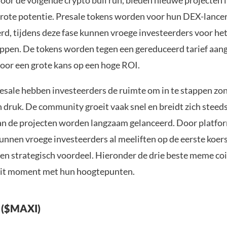
oor de volgende crypto bull run, bieden nieuwe projecten 
rote potentie. Presale tokens worden voor hun DEX-lance
rd, tijdens deze fase kunnen vroege investeerders voor het
appen. De tokens worden tegen een gereduceerd tarief aa
oor een grote kans op een hoge ROI.
resale hebben investeerders de ruimte om in te stappen zo
en druk. De community groeit vaak snel en breidt zich steeds
 van de projecten worden langzaam gelanceerd. Door platfo
nen vroege investeerders al meeliften op de eerste koers
en strategisch voordeel. Hieronder de drie beste meme coi
dit moment met hun hoogtepunten.
 ($MAXI)