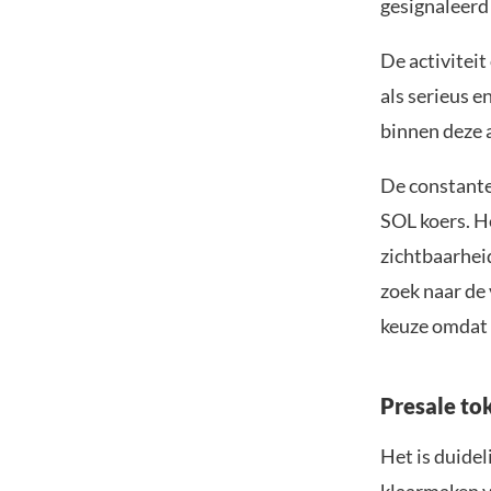
gesignaleerd 
De activiteit
als serieus e
binnen deze 
De constante 
SOL koers. He
zichtbaarheid
zoek naar de 
keuze omdat 
Presale to
Het is duidel