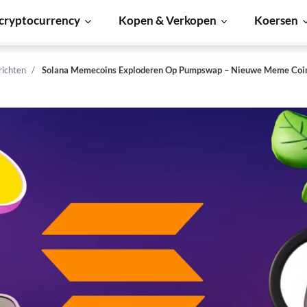
cryptocurrency
Kopen & Verkopen
Koersen
richten
Solana Memecoins Exploderen Op Pumpswap – Nieuwe Meme Coin