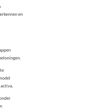
n
verkennen en
happen
beloningen.
 te
 model
activa.
ronder
un