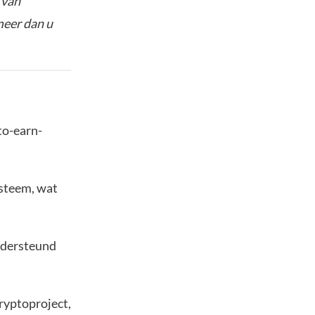
 van
meer dan u
to-earn-
ysteem, wat
ondersteund
ryptoproject,