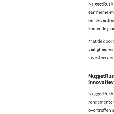
NuggetRush
een meme-mun
om te verdie
komende jaar
Met de door 
veiligheid en
investeerder
NuggetRush
innovatiev
NuggetRush
rendementen.
overtreffen 