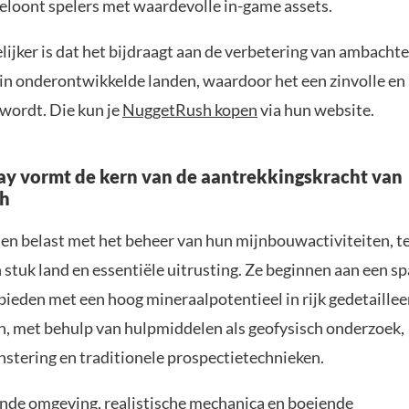
beloont spelers met waardevolle in-game assets.
jker is dat het bijdraagt aan de verbetering van ambachte
in onderontwikkelde landen, waardoor het een zinvolle en
 wordt. Die kun je
NuggetRush kopen
via hun website.
y vormt de kern van de aantrekkingskracht van
h
en belast met het beheer van hun mijnbouwactiviteiten, t
n stuk land en essentiële uitrusting. Ze beginnen aan een 
bieden met een hoog mineraalpotentieel in rijk gedetaillee
, met behulp van hulpmiddelen als geofysisch onderzoek,
ering en traditionele prospectietechnieken.
de omgeving, realistische mechanica en boeiende