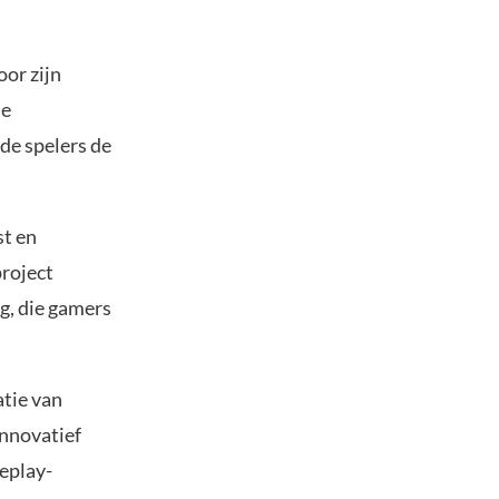
oor zijn
de
de spelers de
st en
roject
g, die gamers
atie van
innovatief
eplay-