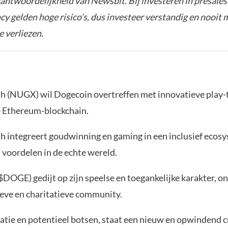
rantwoordelijkheid van Newsbit. Bij investeren in presales
y gelden hoge risico’s, dus investeer verstandig en nooit 
e verliezen.
 (NUGX) wil Dogecoin overtreffen met innovatieve play-
 Ethereum-blockchain.
 integreert goudwinning en gaming in een inclusief ecos
 voordelen in de echte wereld.
$DOGE) gedijt op zijn speelse en toegankelijke karakter, 
ieve en charitatieve community.
vatie en potentieel botsen, staat een nieuw en opwindend c