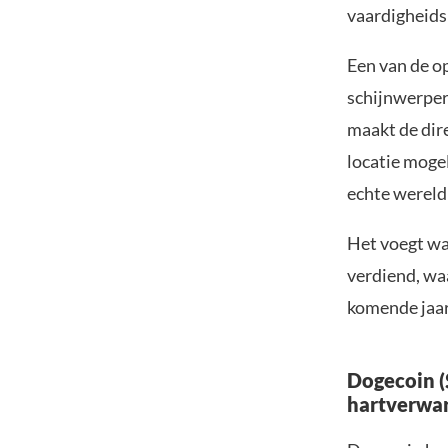
vaardigheidsn
Een van de o
schijnwerper
maakt de dir
locatie mogel
echte wereld
Het voegt wa
verdiend, wa
komende jaar 
Dogecoin 
hartverwa