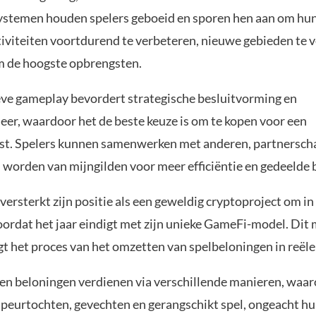
stemen houden spelers geboeid en sporen hen aan om hu
viteiten voortdurend te verbeteren, nieuwe gebieden te 
om de hoogste opbrengsten.
eve gameplay bevordert strategische besluitvorming en
er, waardoor het de beste keuze is om te kopen voor een
st. Spelers kunnen samenwerken met anderen, partnersc
d worden van mijngilden voor meer efficiëntie en gedeelde 
versterkt zijn positie als een geweldig cryptoproject om in
oordat het jaar eindigt met zijn unieke GameFi-model. Dit
t het proces van het omzetten van spelbeloningen in reële 
en beloningen verdienen via verschillende manieren, waa
speurtochten, gevechten en gerangschikt spel, ongeacht h