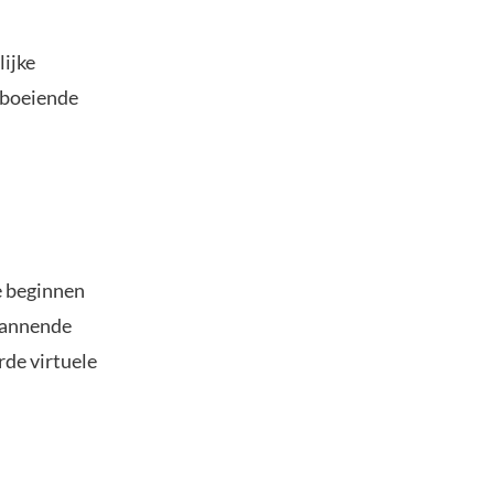
lijke
 boeiende
e beginnen
spannende
rde virtuele