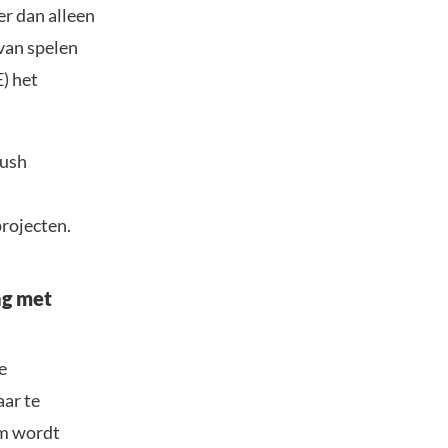
er dan alleen
van spelen
) het
Rush
projecten.
ng met
e
aar te
em wordt