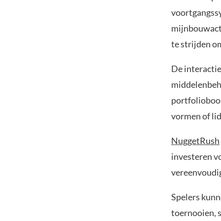
voortgangssy
mijnbouwacti
te strijden 
De interacti
middelenbehe
portfolioboo
vormen of li
NuggetRush
investeren v
vereenvoudig
Spelers kunn
toernooien, 