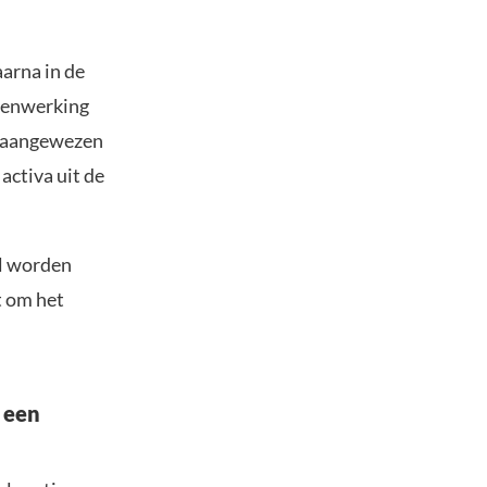
arna in de
amenwerking
r aangewezen
activa uit de
el worden
t om het
 een