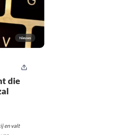
Nieuws
t die
zal
j en valt