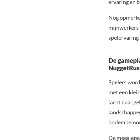
ervaring en 
Nog opmerkeli
mijnwerkers 
spelervaring
De gamepla
NuggetRus
Spelers word
met een klei
jacht naar ge
landschappen
bodembemonst
De meeslepen