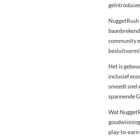
geïntroducee
NuggetRush o
baanbrekende
community en
besluitvormi
Het is gebou
inclusief ec
smeedt snel 
spannende G
Wat NuggetRu
goudwinning,
play-to-earn