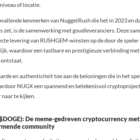
iveau of locatie.
pvallende kenmerken van NuggetRush die het in 2023 en da
s zet, is de samenwerking met goudleveranciers. Deze s
ecte levering van RUSHGEM-winsten op de door de spele
ijk, waardoor een tastbare en prestigieuze verbinding met 
 ontstaat.
arde en authenticiteit toe aan de beloningen die in het sp
ardoor NUGX een spannend en betekenisvol cryptoprojec
naar te kijken.
($DOGE): De meme-gedreven cryptocurrency met
rmende community