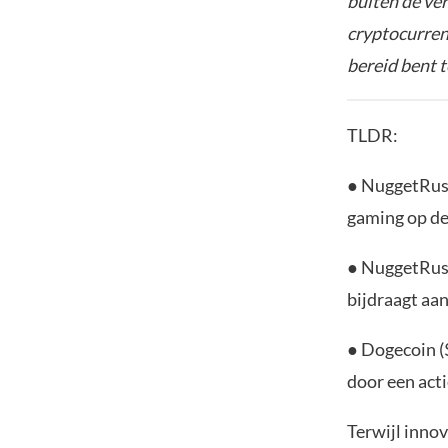
buiten de ve
cryptocurrenc
bereid bent t
TLDR:
● NuggetRush
gaming op de
● NuggetRush
bijdraagt aan
● Dogecoin (
door een act
Terwijl inno