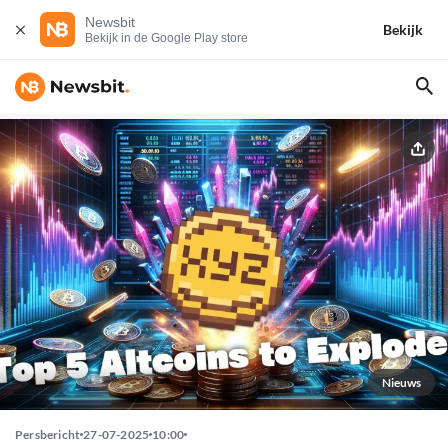
Newsbit
Bekijk
Bekijk in de Google Play store
Nieuws
Persbericht
27-07-2025
10:00